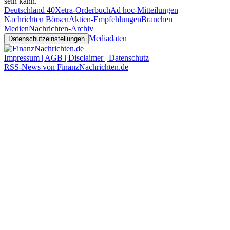
sein kann.
Deutschland 40
Xetra-Orderbuch
Ad hoc-Mitteilungen
Nachrichten Börsen
Aktien-Empfehlungen
Branchen
Medien
Nachrichten-Archiv
Mediadaten
Datenschutzeinstellungen
Impressum | AGB | Disclaimer | Datenschutz
RSS-News von FinanzNachrichten.de