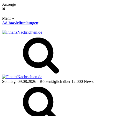
Anzeige
❌
Mehr »
Ad hoc-Mitteilungen
:
Sonntag, 09.08.2026
- Börsentäglich über 12.000 News