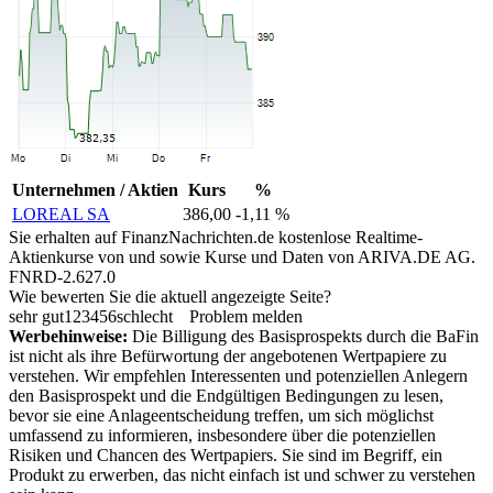
Unternehmen / Aktien
Kurs
%
LOREAL SA
386,00
-1,11 %
Sie erhalten auf FinanzNachrichten.de kostenlose Realtime-
Aktienkurse von
und
sowie Kurse und Daten von
ARIVA.DE AG
.
FNRD-2.627.0
Wie bewerten Sie die aktuell angezeigte Seite?
sehr gut
1
2
3
4
5
6
schlecht
Problem melden
Werbehinweise:
Die Billigung des Basisprospekts durch die BaFin
ist nicht als ihre Befürwortung der angebotenen Wertpapiere zu
verstehen. Wir empfehlen Interessenten und potenziellen Anlegern
den Basisprospekt und die Endgültigen Bedingungen zu lesen,
bevor sie eine Anlageentscheidung treffen, um sich möglichst
umfassend zu informieren, insbesondere über die potenziellen
Risiken und Chancen des Wertpapiers. Sie sind im Begriff, ein
Produkt zu erwerben, das nicht einfach ist und schwer zu verstehen