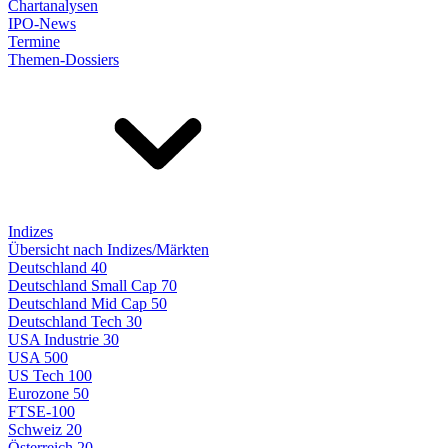
Chartanalysen
IPO-News
Termine
Themen-Dossiers
Indizes
Übersicht nach Indizes/Märkten
Deutschland 40
Deutschland Small Cap 70
Deutschland Mid Cap 50
Deutschland Tech 30
USA Industrie 30
USA 500
US Tech 100
Eurozone 50
FTSE-100
Schweiz 20
Österreich 20