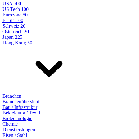
USA 500
US Tech 100
Eurozone 50
FTSE-100
Schweiz 20
Österreich 20
Japan 225
Hong Kong 50
Branchen
Branchenübersicht
Bau / Infrastrukur
Bekleidung / Textil
Biotechnologie
Chemie
Dienstleistungen
Eisen / Stahl