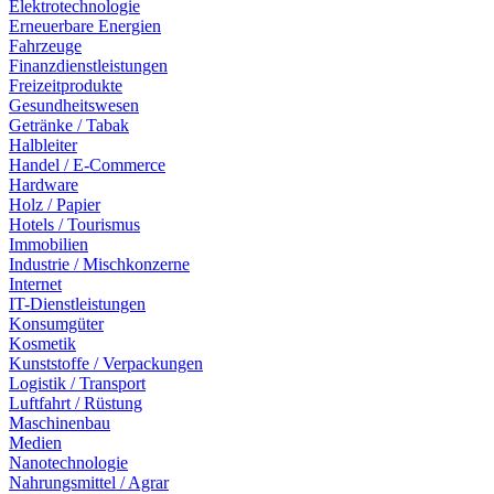
Elektrotechnologie
Erneuerbare Energien
Fahrzeuge
Finanzdienstleistungen
Freizeitprodukte
Gesundheitswesen
Getränke / Tabak
Halbleiter
Handel / E-Commerce
Hardware
Holz / Papier
Hotels / Tourismus
Immobilien
Industrie / Mischkonzerne
Internet
IT-Dienstleistungen
Konsumgüter
Kosmetik
Kunststoffe / Verpackungen
Logistik / Transport
Luftfahrt / Rüstung
Maschinenbau
Medien
Nanotechnologie
Nahrungsmittel / Agrar