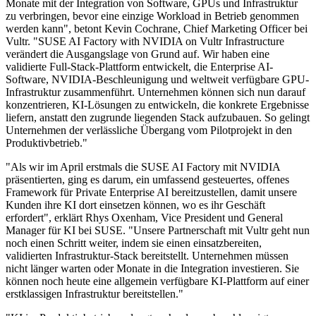
Monate mit der Integration von Software, GPUs und Infrastruktur
zu verbringen, bevor eine einzige Workload in Betrieb genommen
werden kann", betont Kevin Cochrane, Chief Marketing Officer bei
Vultr. "SUSE AI Factory with NVIDIA on Vultr Infrastructure
verändert die Ausgangslage von Grund auf. Wir haben eine
validierte Full-Stack-Plattform entwickelt, die Enterprise AI-
Software, NVIDIA-Beschleunigung und weltweit verfügbare GPU-
Infrastruktur zusammenführt. Unternehmen können sich nun darauf
konzentrieren, KI-Lösungen zu entwickeln, die konkrete Ergebnisse
liefern, anstatt den zugrunde liegenden Stack aufzubauen. So gelingt
Unternehmen der verlässliche Übergang vom Pilotprojekt in den
Produktivbetrieb."
"Als wir im April erstmals die SUSE AI Factory mit NVIDIA
präsentierten, ging es darum, ein umfassend gesteuertes, offenes
Framework für Private Enterprise AI bereitzustellen, damit unsere
Kunden ihre KI dort einsetzen können, wo es ihr Geschäft
erfordert", erklärt Rhys Oxenham, Vice President und General
Manager für KI bei SUSE. "Unsere Partnerschaft mit Vultr geht nun
noch einen Schritt weiter, indem sie einen einsatzbereiten,
validierten Infrastruktur-Stack bereitstellt. Unternehmen müssen
nicht länger warten oder Monate in die Integration investieren. Sie
können noch heute eine allgemein verfügbare KI-Plattform auf einer
erstklassigen Infrastruktur bereitstellen."