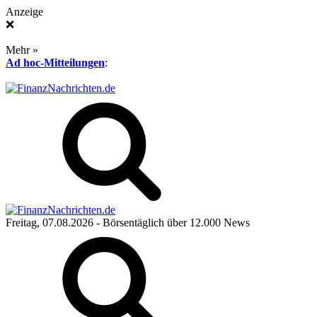
Anzeige
❌
Mehr »
Ad hoc-Mitteilungen
:
Freitag, 07.08.2026
- Börsentäglich über 12.000 News