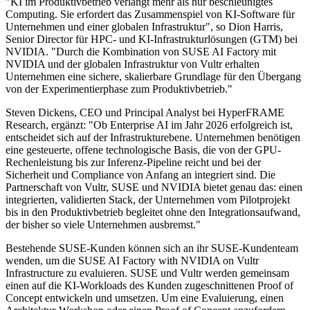
"KI im Produktivbetrieb verlangt mehr als nur beschleunigtes
Computing. Sie erfordert das Zusammenspiel von KI-Software für
Unternehmen und einer globalen Infrastruktur", so Dion Harris,
Senior Director für HPC- und KI-Infrastrukturlösungen (GTM) bei
NVIDIA. "Durch die Kombination von SUSE AI Factory mit
NVIDIA und der globalen Infrastruktur von Vultr erhalten
Unternehmen eine sichere, skalierbare Grundlage für den Übergang
von der Experimentierphase zum Produktivbetrieb."
Steven Dickens, CEO und Principal Analyst bei HyperFRAME
Research, ergänzt: "Ob Enterprise AI im Jahr 2026 erfolgreich ist,
entscheidet sich auf der Infrastrukturebene. Unternehmen benötigen
eine gesteuerte, offene technologische Basis, die von der GPU-
Rechenleistung bis zur Inferenz-Pipeline reicht und bei der
Sicherheit und Compliance von Anfang an integriert sind. Die
Partnerschaft von Vultr, SUSE und NVIDIA bietet genau das: einen
integrierten, validierten Stack, der Unternehmen vom Pilotprojekt
bis in den Produktivbetrieb begleitet ohne den Integrationsaufwand,
der bisher so viele Unternehmen ausbremst."
Bestehende SUSE-Kunden können sich an ihr SUSE-Kundenteam
wenden, um die SUSE AI Factory with NVIDIA on Vultr
Infrastructure zu evaluieren. SUSE und Vultr werden gemeinsam
einen auf die KI-Workloads des Kunden zugeschnittenen Proof of
Concept entwickeln und umsetzen. Um eine Evaluierung, einen