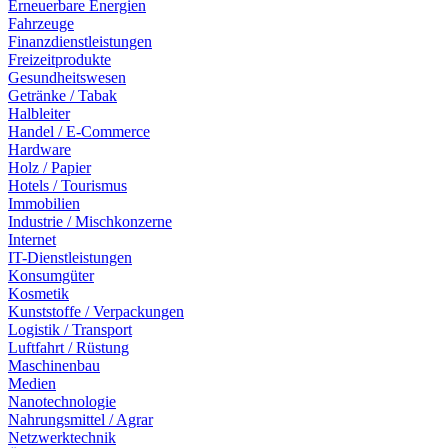
Erneuerbare Energien
Fahrzeuge
Finanzdienstleistungen
Freizeitprodukte
Gesundheitswesen
Getränke / Tabak
Halbleiter
Handel / E-Commerce
Hardware
Holz / Papier
Hotels / Tourismus
Immobilien
Industrie / Mischkonzerne
Internet
IT-Dienstleistungen
Konsumgüter
Kosmetik
Kunststoffe / Verpackungen
Logistik / Transport
Luftfahrt / Rüstung
Maschinenbau
Medien
Nanotechnologie
Nahrungsmittel / Agrar
Netzwerktechnik