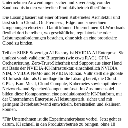
Unternehmen Anwendungen sicher und zuverlässig von der
Sandbox bis in den weltweiten Produktivbetrieb überführen.
Die Lösung basiert auf einer offenen Kubernetes-Architektur und
lässt sich in Cloud-, On-Premises-, Edge- und souveränen
Umgebungen einsetzen. Damit können Unternehmen KI-Workloads
flexibel dort betreiben, wo geschäftliche, regulatorische oder
Leistungsanforderungen bestehen, ohne sich an eine proprietäre
Cloud zu binden.
Teil der SUSE Sovereign AI Factory ist NVIDIA AI Enterprise. Sie
umfasst vorab validierte Blueprints (wie etwa RAG), GPU-
Orchestrierung, Zero-Trust-Sicherheit und Support aus einer Hand
auf Basis der NVIDIA-KI-Infrastruktur, einschließlich NVIDIA
NIM, NVIDIA NeMo und NVIDIA Run:ai. Vultr stellt die globale
KI-Infrastruktur als Grundlage für die Lösung bereit, die Cloud-
GPUs, Bare Metal, Cloud Compute, Kubernetes sowie optimierte
Netzwerk- und Speicherlösungen umfasst. Im Zusammenspiel
bilden diese Komponenten eine produktionsreife KI-Plattform, mit
der Unternehmen Enterprise AI leistungsstark, sicher und mit
geringem Betriebsaufwand entwickeln, bereitstellen und skalieren
können.
"Für Unternehmen ist die Experimentierphase vorbei. Jetzt geht es
darum, KI schnell in den Produktivbetrieb zu bringen, ohne 18