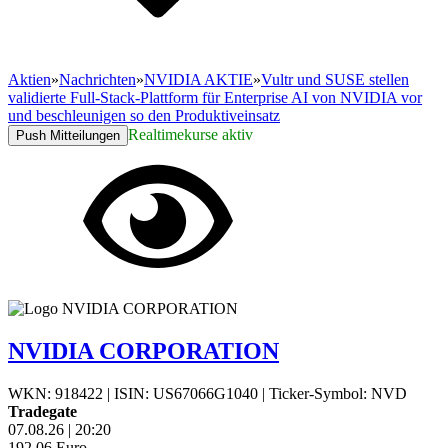
Aktien
»
Nachrichten
»
NVIDIA AKTIE
»
Vultr und SUSE stellen
validierte Full-Stack-Plattform für Enterprise AI von NVIDIA vor
und beschleunigen so den Produktiveinsatz
Realtimekurse aktiv
Push Mitteilungen
NVIDIA CORPORATION
WKN: 918422
|
ISIN: US67066G1040
|
Ticker-Symbol: NVD
Tradegate
07.08.26
|
20:20
192,06
Euro