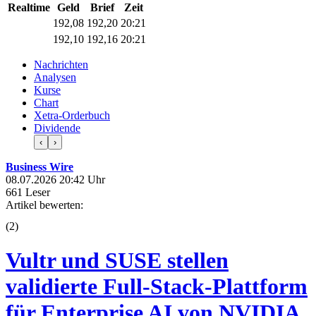
Realtime
Geld
Brief
Zeit
192,08
192,20
20:21
192,08
192,14
20:21
Nachrichten
Analysen
Kurse
Chart
Xetra-Orderbuch
Dividende
‹
›
Business Wire
08.07.2026 20:42 Uhr
661 Leser
Artikel bewerten:
(
2
)
Vultr und SUSE stellen
validierte Full-Stack-Plattform
für Enterprise AI von NVIDIA