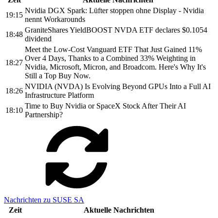
Nvidia DGX Spark: Lüfter stoppen ohne Display - Nvidia
19:15
nennt Workarounds
GraniteShares YieldBOOST NVDA ETF declares $0.1054
18:48
dividend
Meet the Low-Cost Vanguard ETF That Just Gained 11%
Over 4 Days, Thanks to a Combined 33% Weighting in
18:27
Nvidia, Microsoft, Micron, and Broadcom. Here's Why It's
Still a Top Buy Now.
NVIDIA (NVDA) Is Evolving Beyond GPUs Into a Full AI
18:26
Infrastructure Platform
Time to Buy Nvidia or SpaceX Stock After Their AI
18:10
Partnership?
Nachrichten zu SUSE SA
Zeit
Aktuelle Nachrichten