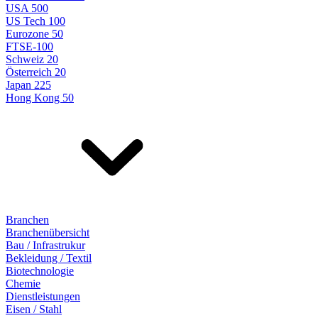
USA 500
US Tech 100
Eurozone 50
FTSE-100
Schweiz 20
Österreich 20
Japan 225
Hong Kong 50
Branchen
Branchenübersicht
Bau / Infrastrukur
Bekleidung / Textil
Biotechnologie
Chemie
Dienstleistungen
Eisen / Stahl