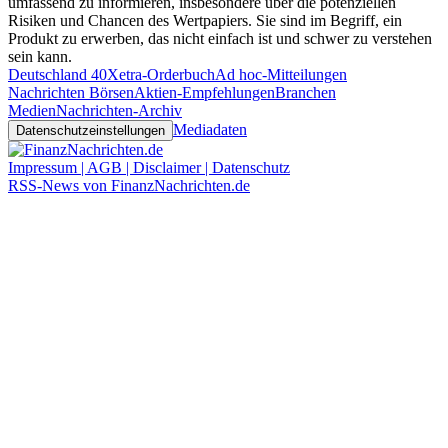
umfassend zu informieren, insbesondere über die potenziellen
Risiken und Chancen des Wertpapiers. Sie sind im Begriff, ein
Produkt zu erwerben, das nicht einfach ist und schwer zu verstehen
sein kann.
Deutschland 40
Xetra-Orderbuch
Ad hoc-Mitteilungen
Nachrichten Börsen
Aktien-Empfehlungen
Branchen
Medien
Nachrichten-Archiv
Mediadaten
Datenschutzeinstellungen
Impressum | AGB | Disclaimer | Datenschutz
RSS-News von FinanzNachrichten.de