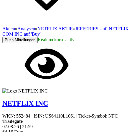
Aktien
»
Analysen
»
NETFLIX AKTIE
»
JEFFERIES stuft NETFLIX
COM INC auf 'Buy'
Realtimekurse aktiv
Push Mitteilungen
NETFLIX INC
WKN: 552484
|
ISIN: US64110L1061
|
Ticker-Symbol: NFC
Tradegate
07.08.26
|
21:59
64,16
Euro