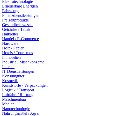
Elektrotechnologie
Erneuerbare Energien
Fahrzeuge
Finanzdienstleistungen
Freizeitprodukte
Gesundheitswesen
Getränke / Tabak
Halbleiter
Handel / E-Commerce
Hardware
Holz / Papier
Hotels / Tourismus
Immobilien
Industrie / Mischkonzerne
Internet
IT-Dienstleistungen
Konsumgüter
Kosmetik
Kunststoffe / Verpackungen
Logistik / Transport
Luftfahrt / Rüstung
Maschinenbau
Medien
Nanotechnologie
Nahrungsmittel / Agrar