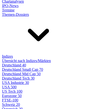
Chartanalysen
IPO-News
Termine
Themen-Dossiers
Indizes
Übersicht nach Indizes/Märkten
Deutschland 40
Deutschland Small Cap 70
Deutschland Mid Cap 50
Deutschland Tech 30
USA Industrie 30
USA 500
US Tech 100
Eurozone 50
FTSE-100
Schweiz 20
Österreich 20