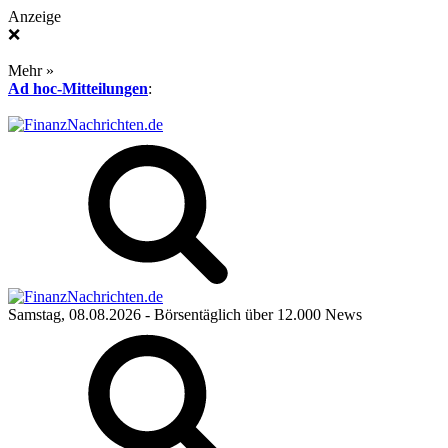
Anzeige
❌
Mehr »
Ad hoc-Mitteilungen
:
Samstag, 08.08.2026
- Börsentäglich über 12.000 News