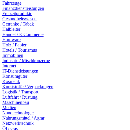
Fahrzeuge
Finanzdienstleistungen
Freizeitprodukte
Gesundheitswesen
Getränke / Tabak
Halbleiter
Handel / E-Commerce
Hardware
Holz / Papier
Hotels / Tourismus
Immobilien
Industrie / Mischkonzerne
Internet
IT-Dienstleistungen
Konsumgüter
Kosmetik
Kunststoffe / Verpackungen
Logistik / Transport
Luftfahrt / Rüstung
Maschinenbau
Medien
Nanotechnologie
Nahrungsmittel / Agrar
Netzwerktechnik
Öl / Gas