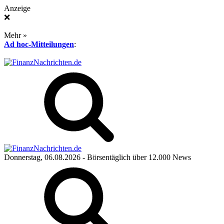
Anzeige
❌
Mehr »
Ad hoc-Mitteilungen
:
Donnerstag, 06.08.2026
- Börsentäglich über 12.000 News