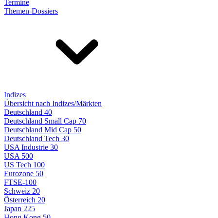
Termine
Themen-Dossiers
Indizes
Übersicht nach Indizes/Märkten
Deutschland 40
Deutschland Small Cap 70
Deutschland Mid Cap 50
Deutschland Tech 30
USA Industrie 30
USA 500
US Tech 100
Eurozone 50
FTSE-100
Schweiz 20
Österreich 20
Japan 225
Hong Kong 50