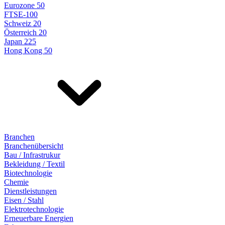
Eurozone 50
FTSE-100
Schweiz 20
Österreich 20
Japan 225
Hong Kong 50
Branchen
Branchenübersicht
Bau / Infrastrukur
Bekleidung / Textil
Biotechnologie
Chemie
Dienstleistungen
Eisen / Stahl
Elektrotechnologie
Erneuerbare Energien