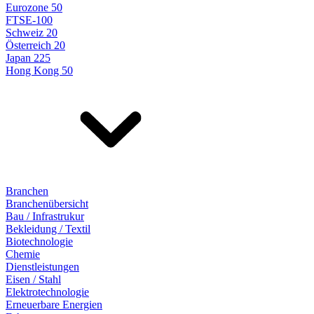
Eurozone 50
FTSE-100
Schweiz 20
Österreich 20
Japan 225
Hong Kong 50
Branchen
Branchenübersicht
Bau / Infrastrukur
Bekleidung / Textil
Biotechnologie
Chemie
Dienstleistungen
Eisen / Stahl
Elektrotechnologie
Erneuerbare Energien