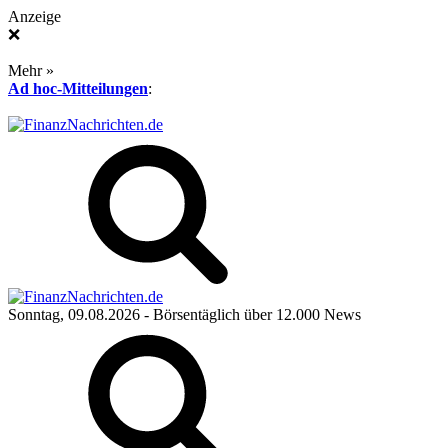
Anzeige
❌
Mehr »
Ad hoc-Mitteilungen
:
Sonntag, 09.08.2026
- Börsentäglich über 12.000 News