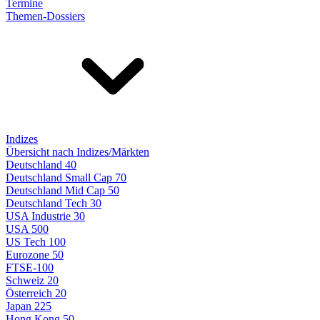
Termine
Themen-Dossiers
Indizes
Übersicht nach Indizes/Märkten
Deutschland 40
Deutschland Small Cap 70
Deutschland Mid Cap 50
Deutschland Tech 30
USA Industrie 30
USA 500
US Tech 100
Eurozone 50
FTSE-100
Schweiz 20
Österreich 20
Japan 225
Hong Kong 50