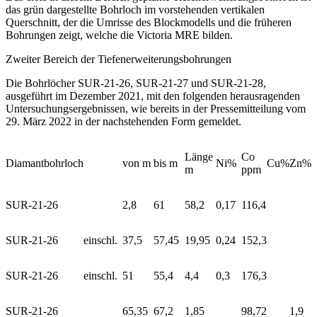
das grün dargestellte Bohrloch im vorstehenden vertikalen
Querschnitt, der die Umrisse des Blockmodells und die früheren
Bohrungen zeigt, welche die Victoria MRE bilden.
Zweiter Bereich der Tiefenerweiterungsbohrungen
Die Bohrlöcher SUR-21-26, SUR-21-27 und SUR-21-28,
ausgeführt im Dezember 2021, mit den folgenden herausragenden
Untersuchungsergebnissen, wie bereits in der Pressemitteilung vom
29. März 2022 in der nachstehenden Form gemeldet.
Länge
Co
Diamantbohrloch
von m
bis m
Ni%
Cu%
Zn%
m
ppm
SUR-21-26
2,8
61
58,2
0,17
116,4
SUR-21-26
einschl.
37,5
57,45
19,95
0,24
152,3
SUR-21-26
einschl.
51
55,4
4,4
0,3
176,3
SUR-21-26
65,35
67,2
1,85
98,72
1,9