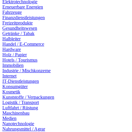
Elektrotechnologie
Erneuerbare Energien
Fahrzeuge
Finanzdienstleistungen
Freizeitprodukte
Gesundheitswesen
Getränke / Tabak
Halbleiter
Handel / E-Commerce
Hardware
Holz / Papier
Hotels / Tourismus
Immobilien
Industrie / Mischkonzerne
Internet
IT-Dienstleistungen
Konsumgüter
Kosmetik
Kunststoffe / Verpackungen
Logistik / Transport
Luftfahrt / Rüstung
Maschinenbau
Medien
Nanotechnologie
Nahrungsmittel / Agrar