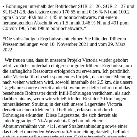
• Bohrungen unterhalb der Bohrlöcher SUR-21-26, SUR-21-27 und
SUR-21-28, das letztere ergab 170,55 m mit 0,16 % Ni und 100,2
ppm Co von 40,9 bis 211,45 m bohrlochabwärts, mit einem
herausragenden Abschnitt von 1,5 m mit 3,46 % Ni und 491 ppm
Co von 196,5 bis 198 m bohrlochabwärts.*
*Die vollständigen Ergebnisse entnehmen Sie bitte den früheren
Pressemitteilungen vom 10. November 2021 und vom 29. März
2022.
"Wir freuen uns, dass in unserem Projekt Victoria wieder gebohrt
wird, zunächst unterhalb einiger sehr guter früherer Ergebnisse, um
die anfängliche Ressource erfolgreich zu erweitern. Ich persönlich
halte Victoria für ein sehr spannendes Projekt, das meiner Meinung
nach weiter wachsen wird, sowohl innerhalb der 2,5 km, die unsere
Tagebauressource derzeit abdeckt, wenn wir tiefer bohren und das
bestehende Bohrraster durch Infill-Bohrungen verdichten, als auch
darüber hinaus, wenn wir schließlich den Rest der 20 km langen
mineralisierten Struktur, in der sich unsere Lagerstätte Victoria
derzeit zu einem kleinen Teil befindet, erfassen und durch
Bohrungen erkunden. Diese Lagerstätte, die sich derzeit als
"niedriggradiger" Ni-Äquivalent-Tagebau mit einem
Abraumverhältnis von <1:1, einer Straßenanbindung sowie einer
das Gebiet querenden Wasserkraft-Stromleitung darstellt, befindet