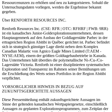
Ressourcenunzen zu erhöhen und neu zu kategorisieren. Sobald die
Untersuchungsdaten vorliegen, werden die Ergebnisse bekannt
gegeben.
Über RENFORTH RESOURCES INC.
Renforth Resources Inc. (CSE: RFR | OTC: RFHRF | FWB: 9RR)
ist ein kanadisches Junior-Goldexplorationsunternehmen, dessen
Hauptaugenmerk auf den Ausbau der Goldlagerstätte Parbec in der
ertragreichen Region Abitibi in Québec gerichtet ist. Parbec befindet
sich in strategisch günstiger Lage direkt neben dem Komplex
Canadian Malartic von Agnico Eagle Mines Limited (T:AEM -
NYSE:AEM), einem der größten Goldtagebaubetriebe in Kanada.
Das Unternehmen hält überdies die polymetallische Ni-/Cu-/Co-
Lagerstätte Victoria. Renforth ist einer disziplinierten systematischen
Exploration und Transparenz im Rahmen seiner Bemühungen um
die Erschließung des Werts seines Portfolios in der Region Abitibi
verpflichtet.
VORSORGLICHER HINWEIS IN BEZUG AUF
ZUKUNFTSGERICHTETE AUSSAGEN
Diese Pressemitteilung enthält zukunftsgerichtete Aussagen im
Sinne der geltenden kanadischen Wertpapiergesetze, einschließlich
Aussagen zu geplanten Explorationsprogrammen, zum Zeitplan der