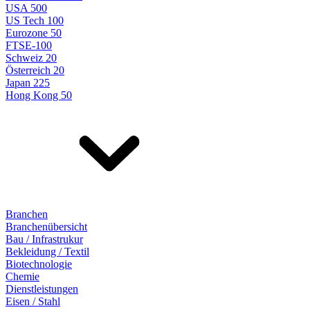
USA 500
US Tech 100
Eurozone 50
FTSE-100
Schweiz 20
Österreich 20
Japan 225
Hong Kong 50
Branchen
Branchenübersicht
Bau / Infrastrukur
Bekleidung / Textil
Biotechnologie
Chemie
Dienstleistungen
Eisen / Stahl