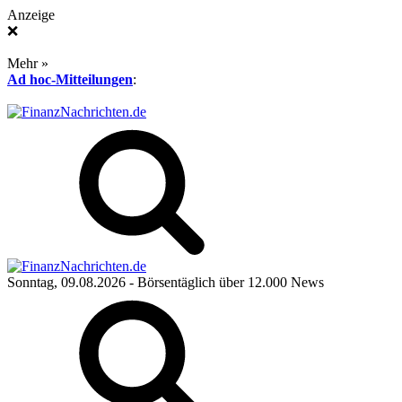
Anzeige
❌
Mehr »
Ad hoc-Mitteilungen
:
Sonntag, 09.08.2026
- Börsentäglich über 12.000 News