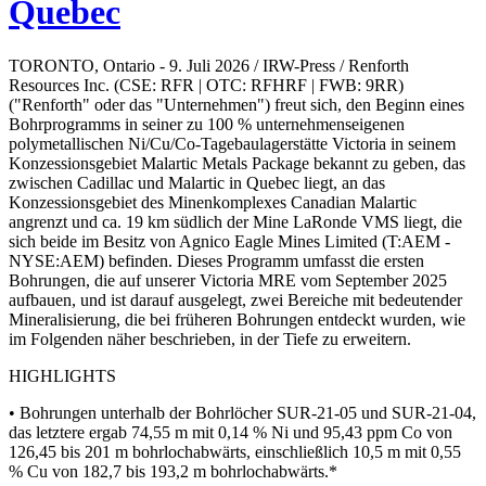
Quebec
TORONTO, Ontario - 9. Juli 2026 / IRW-Press / Renforth
Resources Inc. (CSE: RFR | OTC: RFHRF | FWB: 9RR)
("Renforth" oder das "Unternehmen") freut sich, den Beginn eines
Bohrprogramms in seiner zu 100 % unternehmenseigenen
polymetallischen Ni/Cu/Co-Tagebaulagerstätte Victoria in seinem
Konzessionsgebiet Malartic Metals Package bekannt zu geben, das
zwischen Cadillac und Malartic in Quebec liegt, an das
Konzessionsgebiet des Minenkomplexes Canadian Malartic
angrenzt und ca. 19 km südlich der Mine LaRonde VMS liegt, die
sich beide im Besitz von Agnico Eagle Mines Limited (T:AEM -
NYSE:AEM) befinden. Dieses Programm umfasst die ersten
Bohrungen, die auf unserer Victoria MRE vom September 2025
aufbauen, und ist darauf ausgelegt, zwei Bereiche mit bedeutender
Mineralisierung, die bei früheren Bohrungen entdeckt wurden, wie
im Folgenden näher beschrieben, in der Tiefe zu erweitern.
HIGHLIGHTS
• Bohrungen unterhalb der Bohrlöcher SUR-21-05 und SUR-21-04,
das letztere ergab 74,55 m mit 0,14 % Ni und 95,43 ppm Co von
126,45 bis 201 m bohrlochabwärts, einschließlich 10,5 m mit 0,55
% Cu von 182,7 bis 193,2 m bohrlochabwärts.*