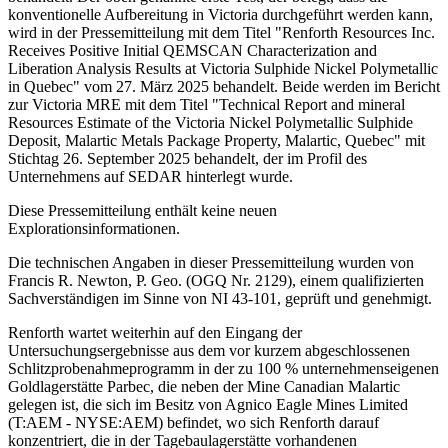
konventionelle Aufbereitung in Victoria durchgeführt werden kann,
wird in der Pressemitteilung mit dem Titel "Renforth Resources Inc.
Receives Positive Initial QEMSCAN Characterization and
Liberation Analysis Results at Victoria Sulphide Nickel Polymetallic
in Quebec" vom 27. März 2025 behandelt. Beide werden im Bericht
zur Victoria MRE mit dem Titel "Technical Report and mineral
Resources Estimate of the Victoria Nickel Polymetallic Sulphide
Deposit, Malartic Metals Package Property, Malartic, Quebec" mit
Stichtag 26. September 2025 behandelt, der im Profil des
Unternehmens auf SEDAR hinterlegt wurde.
Diese Pressemitteilung enthält keine neuen
Explorationsinformationen.
Die technischen Angaben in dieser Pressemitteilung wurden von
Francis R. Newton, P. Geo. (OGQ Nr. 2129), einem qualifizierten
Sachverständigen im Sinne von NI 43-101, geprüft und genehmigt.
Renforth wartet weiterhin auf den Eingang der
Untersuchungsergebnisse aus dem vor kurzem abgeschlossenen
Schlitzprobenahmeprogramm in der zu 100 % unternehmenseigenen
Goldlagerstätte Parbec, die neben der Mine Canadian Malartic
gelegen ist, die sich im Besitz von Agnico Eagle Mines Limited
(T:AEM - NYSE:AEM) befindet, wo sich Renforth darauf
konzentriert, die in der Tagebaulagerstätte vorhandenen