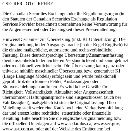
CSE: RFR | OTC: RFHRF
Die Canadian Securities Exchange oder ihr Regulierungsorgan (in
den Statuten der Canadian Securities Exchange als Regulation
Services Provider bezeichnet) übernehmen keine Verantwortung für
die Angemessenheit oder Genauigkeit dieser Pressemitteilung.
Hinweis/Disclaimer zur Übersetzung (inkl. KI-Unterstützung): Die
Originalmeldung in der Ausgangssprache (in der Regel Englisch) ist
die einzige maßgebliche, autorisierte und rechtsverbindliche
Fassung. Diese deutschsprachige Übersetzung/Zusammenfassung
dient ausschließlich der leichteren Verständlichkeit und kann gekürzt
oder redaktionell verdichtet sein. Die Übersetzung kann ganz oder
teilweise mithilfe maschineller Übersetzung bzw. generativer KI
(Large Language Models) erfolgt sein und wurde redaktionell
geprüft; trotzdem können Fehler, Auslassungen oder
Sinnverschiebungen auftreten. Es wird keine Gewähr für
Richtigkeit, Vollständigkeit, Aktualität oder Angemessenheit
übernommen; Haftungsansprüche sind ausgeschlossen (auch bei
Fahrlässigkeit), maßgeblich ist stets die Originalfassung. Diese
Mitteilung stellt weder eine Kauf- noch eine Verkaufsempfehlung
dar und ersetzt keine rechtliche, steuerliche oder finanzielle
Beratung. Bitte beachten Sie die englische Originalmeldung bzw.
die offiziellen Unterlagen auf www.sedarplus.ca, www.sec.gov,
www.asx.com.au oder auf der Website des Emittenten; bei