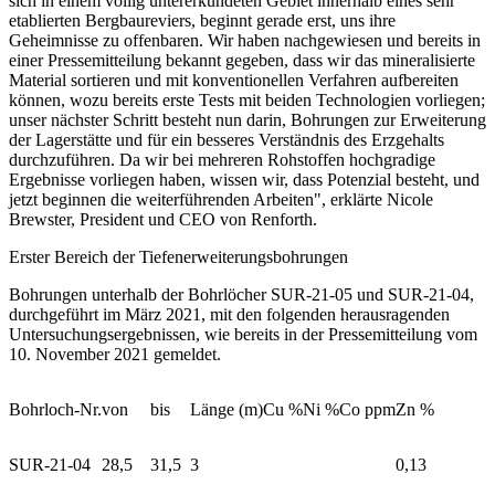
sich in einem völlig untererkundeten Gebiet innerhalb eines sehr
etablierten Bergbaureviers, beginnt gerade erst, uns ihre
Geheimnisse zu offenbaren. Wir haben nachgewiesen und bereits in
einer Pressemitteilung bekannt gegeben, dass wir das mineralisierte
Material sortieren und mit konventionellen Verfahren aufbereiten
können, wozu bereits erste Tests mit beiden Technologien vorliegen;
unser nächster Schritt besteht nun darin, Bohrungen zur Erweiterung
der Lagerstätte und für ein besseres Verständnis des Erzgehalts
durchzuführen. Da wir bei mehreren Rohstoffen hochgradige
Ergebnisse vorliegen haben, wissen wir, dass Potenzial besteht, und
jetzt beginnen die weiterführenden Arbeiten", erklärte Nicole
Brewster, President und CEO von Renforth.
Erster Bereich der Tiefenerweiterungsbohrungen
Bohrungen unterhalb der Bohrlöcher SUR-21-05 und SUR-21-04,
durchgeführt im März 2021, mit den folgenden herausragenden
Untersuchungsergebnissen, wie bereits in der Pressemitteilung vom
10. November 2021 gemeldet.
Bohrloch-Nr.
von
bis
Länge (m)
Cu %
Ni %
Co ppm
Zn %
SUR-21-04
28,5
31,5
3
0,13