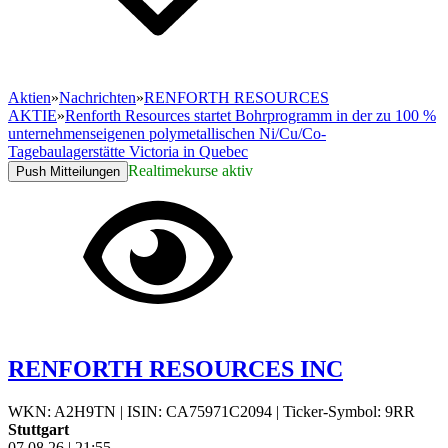
Aktien
»
Nachrichten
»
RENFORTH RESOURCES
AKTIE
»
Renforth Resources startet Bohrprogramm in der zu 100 %
unternehmenseigenen polymetallischen Ni/Cu/Co-
Tagebaulagerstätte Victoria in Quebec
Realtimekurse aktiv
Push Mitteilungen
RENFORTH RESOURCES INC
WKN: A2H9TN
|
ISIN: CA75971C2094
|
Ticker-Symbol: 9RR
Stuttgart
07.08.26
|
21:55