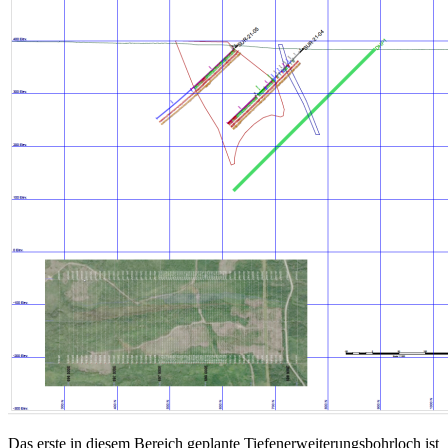
Das erste in diesem Bereich geplante Tiefenerweiterungsbohrloch ist