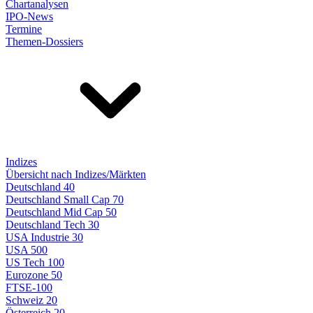
Chartanalysen
IPO-News
Termine
Themen-Dossiers
Indizes
Übersicht nach Indizes/Märkten
Deutschland 40
Deutschland Small Cap 70
Deutschland Mid Cap 50
Deutschland Tech 30
USA Industrie 30
USA 500
US Tech 100
Eurozone 50
FTSE-100
Schweiz 20
Österreich 20