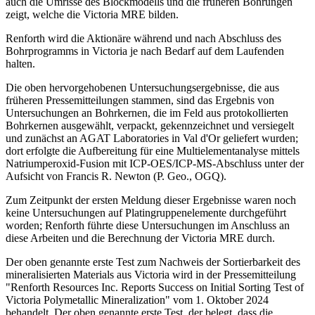
auch die Umrisse des Blockmodells und die früheren Bohrungen
zeigt, welche die Victoria MRE bilden.
Renforth wird die Aktionäre während und nach Abschluss des
Bohrprogramms in Victoria je nach Bedarf auf dem Laufenden
halten.
Die oben hervorgehobenen Untersuchungsergebnisse, die aus
früheren Pressemitteilungen stammen, sind das Ergebnis von
Untersuchungen an Bohrkernen, die im Feld aus protokollierten
Bohrkernen ausgewählt, verpackt, gekennzeichnet und versiegelt
und zunächst an AGAT Laboratories in Val d'Or geliefert wurden;
dort erfolgte die Aufbereitung für eine Multielementanalyse mittels
Natriumperoxid-Fusion mit ICP-OES/ICP-MS-Abschluss unter der
Aufsicht von Francis R. Newton (P. Geo., OGQ).
Zum Zeitpunkt der ersten Meldung dieser Ergebnisse waren noch
keine Untersuchungen auf Platingruppenelemente durchgeführt
worden; Renforth führte diese Untersuchungen im Anschluss an
diese Arbeiten und die Berechnung der Victoria MRE durch.
Der oben genannte erste Test zum Nachweis der Sortierbarkeit des
mineralisierten Materials aus Victoria wird in der Pressemitteilung
"Renforth Resources Inc. Reports Success on Initial Sorting Test of
Victoria Polymetallic Mineralization" vom 1. Oktober 2024
behandelt. Der oben genannte erste Test, der belegt, dass die