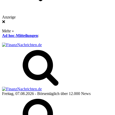
Anzeige
❌
Mehr »
Ad hoc-Mitteilungen
:
Freitag, 07.08.2026
- Börsentäglich über 12.000 News