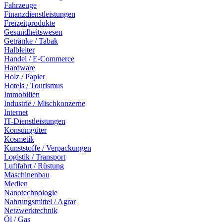
Fahrzeuge
Finanzdienstleistungen
Freizeitprodukte
Gesundheitswesen
Getränke / Tabak
Halbleiter
Handel / E-Commerce
Hardware
Holz / Papier
Hotels / Tourismus
Immobilien
Industrie / Mischkonzerne
Internet
IT-Dienstleistungen
Konsumgüter
Kosmetik
Kunststoffe / Verpackungen
Logistik / Transport
Luftfahrt / Rüstung
Maschinenbau
Medien
Nanotechnologie
Nahrungsmittel / Agrar
Netzwerktechnik
Öl / Gas