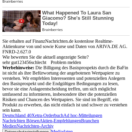
Sie erhalten auf FinanzNachrichten.de kostenlose Realtime-
Aktienkurse von
und
sowie Kurse und Daten von
ARIVA.DE AG
.
FNRD-2.627.0
Wie bewerten Sie die aktuell angezeigte Seite?
sehr gut
1
2
3
4
5
6
schlecht
Problem melden
Werbehinweise:
Die Billigung des Basisprospekts durch die BaFin
ist nicht als ihre Befürwortung der angebotenen Wertpapiere zu
verstehen. Wir empfehlen Interessenten und potenziellen Anlegern
den Basisprospekt und die Endgültigen Bedingungen zu lesen,
bevor sie eine Anlageentscheidung treffen, um sich möglichst
umfassend zu informieren, insbesondere über die potenziellen
Risiken und Chancen des Wertpapiers. Sie sind im Begriff, ein
Produkt zu erwerben, das nicht einfach ist und schwer zu verstehen
sein kann.
Deutschland 40
Xetra-Orderbuch
Ad hoc-Mitteilungen
Nachrichten Börsen
Aktien-Empfehlungen
Branchen
Medien
Nachrichten-Archiv
Mediadaten
Datenschutzeinstellungen