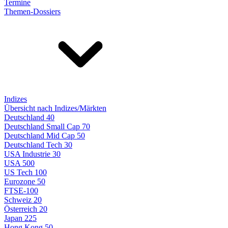
Termine
Themen-Dossiers
Indizes
Übersicht nach Indizes/Märkten
Deutschland 40
Deutschland Small Cap 70
Deutschland Mid Cap 50
Deutschland Tech 30
USA Industrie 30
USA 500
US Tech 100
Eurozone 50
FTSE-100
Schweiz 20
Österreich 20
Japan 225
Hong Kong 50