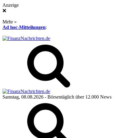
Anzeige
❌
Mehr »
Ad hoc-Mitteilungen
:
Samstag, 08.08.2026
- Börsentäglich über 12.000 News