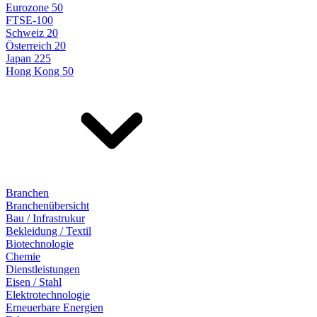
Eurozone 50
FTSE-100
Schweiz 20
Österreich 20
Japan 225
Hong Kong 50
Branchen
Branchenübersicht
Bau / Infrastrukur
Bekleidung / Textil
Biotechnologie
Chemie
Dienstleistungen
Eisen / Stahl
Elektrotechnologie
Erneuerbare Energien