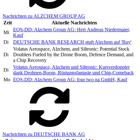
Nachrichten zu ALZCHEM GROUP AG
Zeit
Aktuelle Nachrichten
EQS-DD: Alzchem Group AG: Herr Andreas Niedermaier,
Mi
Kauf
Di
DEUTSCHE BANK RESEARCH stuft Alzchem auf 'Buy'
Volatus Aerospace, Alzchem, and Siltronic: Potential Stock
Di
Doublers Fueled by the Drone Boom, Defence Demand, and
a Chip Recovery
Volatus Aerospace, Alzchem und Siltronic: Kursverdoppler
Di
dank Drohnen-Boom, Rüstungsfantasie und Chip-Comeback
Mo
EQS-DD: Alzchem Group AG: four two na GmbH, Kauf
Nachrichten zu DEUTSCHE BANK AG