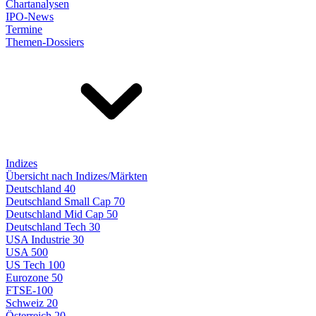
Chartanalysen
IPO-News
Termine
Themen-Dossiers
Indizes
Übersicht nach Indizes/Märkten
Deutschland 40
Deutschland Small Cap 70
Deutschland Mid Cap 50
Deutschland Tech 30
USA Industrie 30
USA 500
US Tech 100
Eurozone 50
FTSE-100
Schweiz 20
Österreich 20