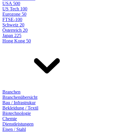
USA 500
US Tech 100
Eurozone 50
FTSE-100
Schweiz 20
Österreich 20
Japan 225
Hong Kong 50
Branchen
Branchenübersicht
Bau / Infrastrukur
Bekleidung / Textil
Biotechnologie
Chemie
Dienstleistungen
Eisen / Stahl