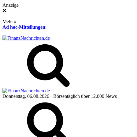
Anzeige
❌
Mehr »
Ad hoc-Mitteilungen
:
Donnerstag, 06.08.2026
- Börsentäglich über 12.000 News