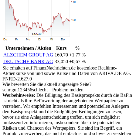
Unternehmen / Aktien
Kurs
%
ALZCHEM GROUP AG
160,70
+1,77 %
DEUTSCHE BANK AG
33,050
+0,67 %
Sie erhalten auf FinanzNachrichten.de kostenlose Realtime-
Aktienkurse von
und
sowie Kurse und Daten von
ARIVA.DE AG
.
FNRD-2.627.0
Wie bewerten Sie die aktuell angezeigte Seite?
sehr gut
1
2
3
4
5
6
schlecht
Problem melden
Werbehinweise:
Die Billigung des Basisprospekts durch die BaFin
ist nicht als ihre Befürwortung der angebotenen Wertpapiere zu
verstehen. Wir empfehlen Interessenten und potenziellen Anlegern
den Basisprospekt und die Endgültigen Bedingungen zu lesen,
bevor sie eine Anlageentscheidung treffen, um sich möglichst
umfassend zu informieren, insbesondere über die potenziellen
Risiken und Chancen des Wertpapiers. Sie sind im Begriff, ein
Produkt zu erwerben, das nicht einfach ist und schwer zu verstehen