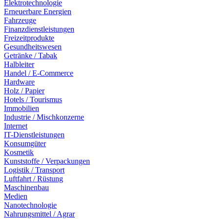
Elektrotechnologie
Erneuerbare Energien
Fahrzeuge
Finanzdienstleistungen
Freizeitprodukte
Gesundheitswesen
Getränke / Tabak
Halbleiter
Handel / E-Commerce
Hardware
Holz / Papier
Hotels / Tourismus
Immobilien
Industrie / Mischkonzerne
Internet
IT-Dienstleistungen
Konsumgüter
Kosmetik
Kunststoffe / Verpackungen
Logistik / Transport
Luftfahrt / Rüstung
Maschinenbau
Medien
Nanotechnologie
Nahrungsmittel / Agrar