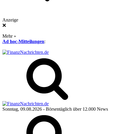
Anzeige
❌
Mehr »
Ad hoc-Mitteilungen
:
Sonntag, 09.08.2026
- Börsentäglich über 12.000 News