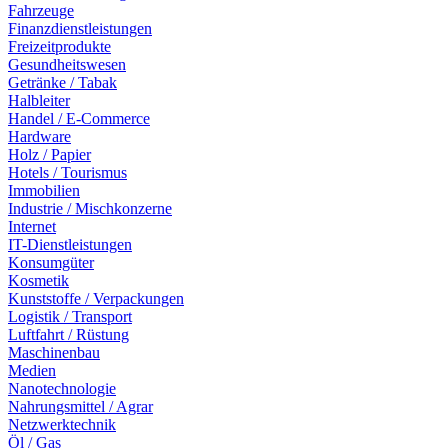
Fahrzeuge
Finanzdienstleistungen
Freizeitprodukte
Gesundheitswesen
Getränke / Tabak
Halbleiter
Handel / E-Commerce
Hardware
Holz / Papier
Hotels / Tourismus
Immobilien
Industrie / Mischkonzerne
Internet
IT-Dienstleistungen
Konsumgüter
Kosmetik
Kunststoffe / Verpackungen
Logistik / Transport
Luftfahrt / Rüstung
Maschinenbau
Medien
Nanotechnologie
Nahrungsmittel / Agrar
Netzwerktechnik
Öl / Gas