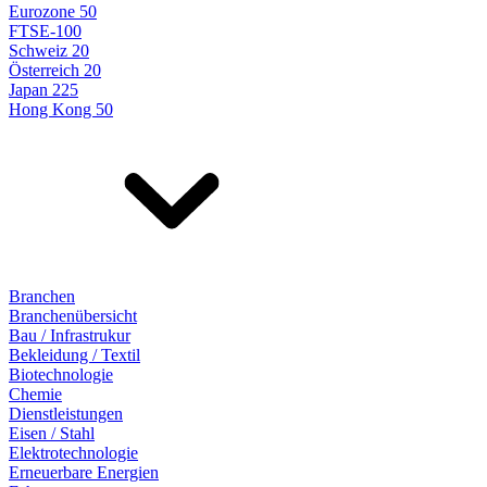
Eurozone 50
FTSE-100
Schweiz 20
Österreich 20
Japan 225
Hong Kong 50
Branchen
Branchenübersicht
Bau / Infrastrukur
Bekleidung / Textil
Biotechnologie
Chemie
Dienstleistungen
Eisen / Stahl
Elektrotechnologie
Erneuerbare Energien