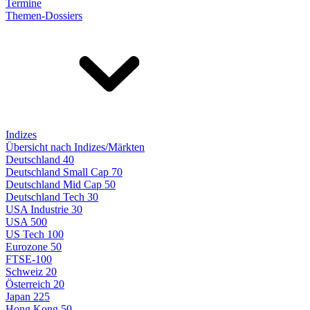
Termine
Themen-Dossiers
Indizes
Übersicht nach Indizes/Märkten
Deutschland 40
Deutschland Small Cap 70
Deutschland Mid Cap 50
Deutschland Tech 30
USA Industrie 30
USA 500
US Tech 100
Eurozone 50
FTSE-100
Schweiz 20
Österreich 20
Japan 225
Hong Kong 50