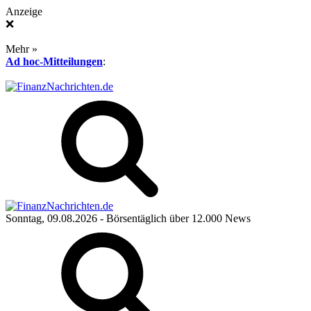
Anzeige
❌
Mehr »
Ad hoc-Mitteilungen
:
Sonntag, 09.08.2026
- Börsentäglich über 12.000 News