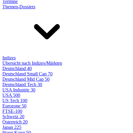
Termine
Themen-Dossiers
Indizes
Übersicht nach Indizes/Märkten
Deutschland 40
Deutschland Small Cap 70
Deutschland Mid Cap 50
Deutschland Tech 30
USA Industrie 30
USA 500
US Tech 100
Eurozone 50
FTSE-100
Schweiz 20
Österreich 20
Japan 225
Hong Kong 50