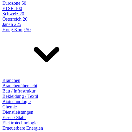
Eurozone 50
FTSE-100
Schweiz 20
Österreich 20
Japan 225
Hong Kong 50
Branchen
Branchenübersicht
Bau / Infrastrukur
Bekleidung / Textil
Biotechnologie
Chemie
Dienstleistungen
Eisen / Stahl
Elektrotechnologie
Erneuerbare Energien