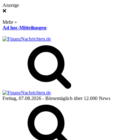
Anzeige
❌
Mehr »
Ad hoc-Mitteilungen
:
Freitag, 07.08.2026
- Börsentäglich über 12.000 News