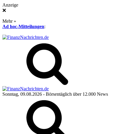
Anzeige
❌
Mehr »
Ad hoc-Mitteilungen
:
Sonntag, 09.08.2026
- Börsentäglich über 12.000 News