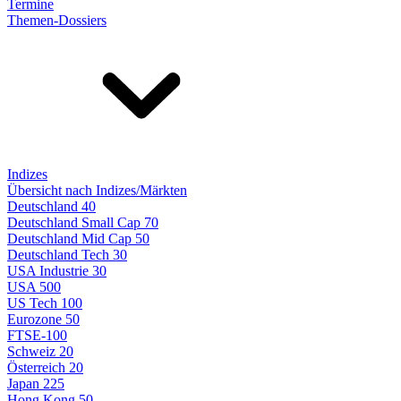
Termine
Themen-Dossiers
Indizes
Übersicht nach Indizes/Märkten
Deutschland 40
Deutschland Small Cap 70
Deutschland Mid Cap 50
Deutschland Tech 30
USA Industrie 30
USA 500
US Tech 100
Eurozone 50
FTSE-100
Schweiz 20
Österreich 20
Japan 225
Hong Kong 50