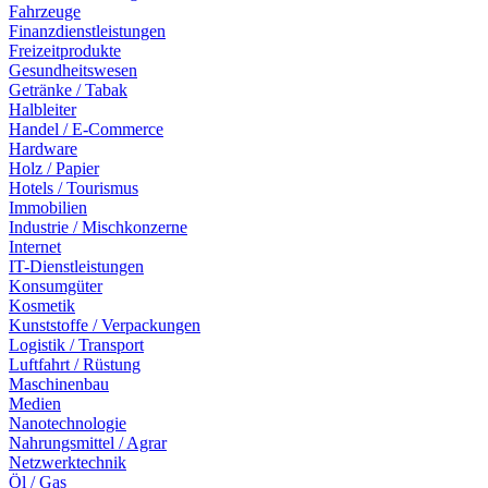
Fahrzeuge
Finanzdienstleistungen
Freizeitprodukte
Gesundheitswesen
Getränke / Tabak
Halbleiter
Handel / E-Commerce
Hardware
Holz / Papier
Hotels / Tourismus
Immobilien
Industrie / Mischkonzerne
Internet
IT-Dienstleistungen
Konsumgüter
Kosmetik
Kunststoffe / Verpackungen
Logistik / Transport
Luftfahrt / Rüstung
Maschinenbau
Medien
Nanotechnologie
Nahrungsmittel / Agrar
Netzwerktechnik
Öl / Gas