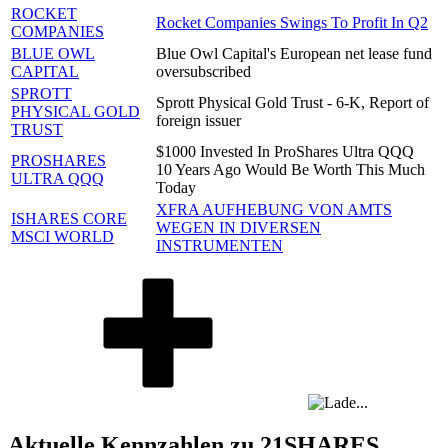
ROCKET
Rocket Companies Swings To Profit In Q2
COMPANIES
BLUE OWL
Blue Owl Capital's European net lease fund
CAPITAL
oversubscribed
SPROTT
Sprott Physical Gold Trust - 6-K, Report of
PHYSICAL GOLD
foreign issuer
TRUST
$1000 Invested In ProShares Ultra QQQ
PROSHARES
10 Years Ago Would Be Worth This Much
ULTRA QQQ
Today
XFRA AUFHEBUNG VON AMTS
ISHARES CORE
WEGEN IN DIVERSEN
MSCI WORLD
INSTRUMENTEN
Aktuelle Kennzahlen zu 21SHARES