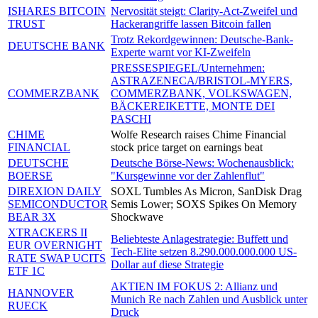
ISHARES BITCOIN
Nervosität steigt: Clarity-Act-Zweifel und
TRUST
Hackerangriffe lassen Bitcoin fallen
Trotz Rekordgewinnen: Deutsche-Bank-
DEUTSCHE BANK
Experte warnt vor KI-Zweifeln
PRESSESPIEGEL/Unternehmen:
ASTRAZENECA/BRISTOL-MYERS,
COMMERZBANK
COMMERZBANK, VOLKSWAGEN,
BÄCKEREIKETTE, MONTE DEI
PASCHI
CHIME
Wolfe Research raises Chime Financial
FINANCIAL
stock price target on earnings beat
DEUTSCHE
Deutsche Börse-News: Wochenausblick:
BOERSE
"Kursgewinne vor der Zahlenflut"
DIREXION DAILY
SOXL Tumbles As Micron, SanDisk Drag
SEMICONDUCTOR
Semis Lower; SOXS Spikes On Memory
BEAR 3X
Shockwave
XTRACKERS II
Beliebteste Anlagestrategie: Buffett und
EUR OVERNIGHT
Tech-Elite setzen 8.290.000.000.000 US-
RATE SWAP UCITS
Dollar auf diese Strategie
ETF 1C
AKTIEN IM FOKUS 2: Allianz und
HANNOVER
Munich Re nach Zahlen und Ausblick unter
RUECK
Druck