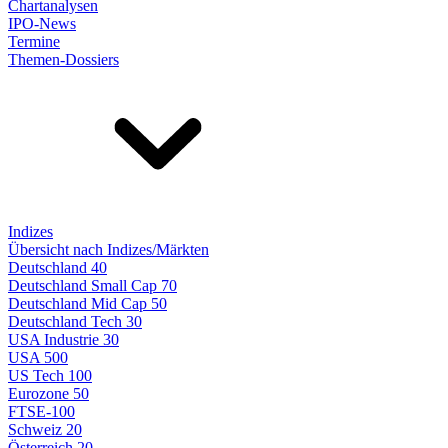
Chartanalysen
IPO-News
Termine
Themen-Dossiers
Indizes
Übersicht nach Indizes/Märkten
Deutschland 40
Deutschland Small Cap 70
Deutschland Mid Cap 50
Deutschland Tech 30
USA Industrie 30
USA 500
US Tech 100
Eurozone 50
FTSE-100
Schweiz 20
Österreich 20