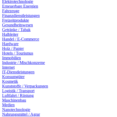
Elektrotechnologie
Erneuerbare Energien
Fahrzeuge
Finanzdienstleistungen
Freizeitprodukte
Gesundheitswesen
Getränke / Tabak
Halbleiter
Handel / E-Commerce
Hardware
Holz / Papier
Hotels / Tourismus
Immobilien
Industrie / Mischkonzerne
Internet
IT-Dienstleistungen
Konsumgüter
Kosmetik
Kunststoffe / Verpackungen
Logistik / Transport
Luftfahrt / Rüstung
Maschinenbau
Medien
Nanotechnologie
Nahrungsmittel / Agrar