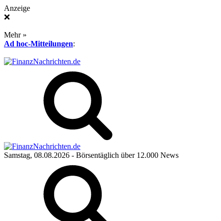
Anzeige
❌
Mehr »
Ad hoc-Mitteilungen
:
Samstag, 08.08.2026
- Börsentäglich über 12.000 News