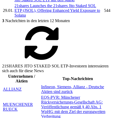
21shares Launches the
21shares Jito Staked SOL
29.01.
ETP
(JSOL), Offering Enhanced Yield Exposure to
544
Solana
3
Nachrichten in den letzten 12 Monaten
21SHARES JITO STAKED SOL ETP-Investoren interessieren
sich auch für diese News
Unternehmen /
Top-Nachrichten
Aktien
Infineon, Siemens, Allianz - Deutsche
ALLIANZ
Aktien sind zurück
EQS-PVR: Münchener
Rückversicherungs-Gesellschaft AG:
MUENCHENER
Veröffentlichung gemäß § 40 Abs. 1
RUECK
WpHG mit dem Ziel der europaweiten
Verbreitung