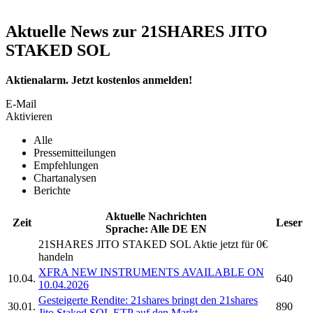
Aktuelle News zur 21SHARES JITO
STAKED SOL
Aktienalarm. Jetzt kostenlos anmelden!
E-Mail
Aktivieren
Alle
Pressemitteilungen
Empfehlungen
Chartanalysen
Berichte
Aktuelle Nachrichten
Zeit
Leser
Sprache:
Alle
DE
EN
21SHARES JITO STAKED SOL
Aktie jetzt für 0€
handeln
XFRA NEW INSTRUMENTS AVAILABLE ON
10.04.
640
10.04.2026
Gesteigerte Rendite: 21shares bringt den
21shares
30.01.
890
Jito Staked SOL ETP
auf den Markt