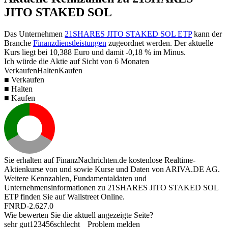
JITO STAKED SOL
Das Unternehmen
21SHARES JITO STAKED SOL ETP
kann der
Branche
Finanzdienstleistungen
zugeordnet werden. Der aktuelle
Kurs liegt bei
10,388
Euro und damit
-0,18 %
im Minus.
Ich würde die Aktie auf Sicht von 6 Monaten
Verkaufen
Halten
Kaufen
■ Verkaufen
■ Halten
■ Kaufen
Sie erhalten auf FinanzNachrichten.de kostenlose Realtime-
Aktienkurse von
und
sowie Kurse und Daten von
ARIVA.DE AG
.
Weitere Kennzahlen, Fundamentaldaten und
Unternehmensinformationen zu 21SHARES JITO STAKED SOL
ETP finden Sie auf
Wallstreet Online
.
FNRD-2.627.0
Wie bewerten Sie die aktuell angezeigte Seite?
sehr gut
1
2
3
4
5
6
schlecht
Problem melden