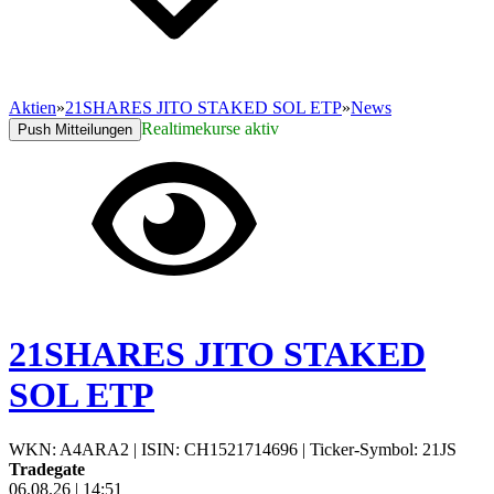
Aktien
»
21SHARES JITO STAKED SOL ETP
»
News
Realtimekurse aktiv
Push Mitteilungen
21SHARES JITO STAKED
SOL ETP
WKN: A4ARA2
|
ISIN: CH1521714696
|
Ticker-Symbol: 21JS
Tradegate
06.08.26
|
14:51