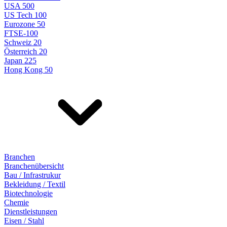
USA 500
US Tech 100
Eurozone 50
FTSE-100
Schweiz 20
Österreich 20
Japan 225
Hong Kong 50
Branchen
Branchenübersicht
Bau / Infrastrukur
Bekleidung / Textil
Biotechnologie
Chemie
Dienstleistungen
Eisen / Stahl