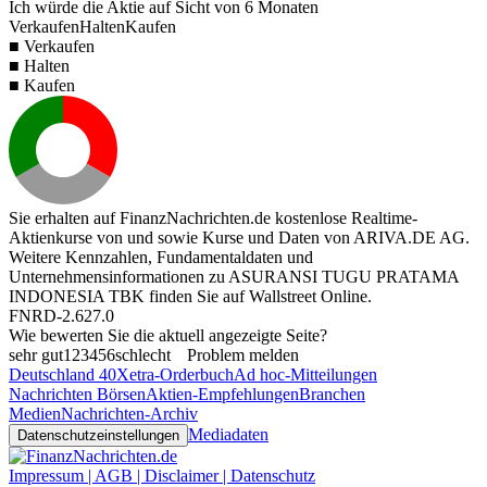
Ich würde die Aktie auf Sicht von 6 Monaten
Verkaufen
Halten
Kaufen
■ Verkaufen
■ Halten
■ Kaufen
Sie erhalten auf FinanzNachrichten.de kostenlose Realtime-
Aktienkurse von
und
sowie Kurse und Daten von
ARIVA.DE AG
.
Weitere Kennzahlen, Fundamentaldaten und
Unternehmensinformationen zu ASURANSI TUGU PRATAMA
INDONESIA TBK finden Sie auf
Wallstreet Online
.
FNRD-2.627.0
Wie bewerten Sie die aktuell angezeigte Seite?
sehr gut
1
2
3
4
5
6
schlecht
Problem melden
Deutschland 40
Xetra-Orderbuch
Ad hoc-Mitteilungen
Nachrichten Börsen
Aktien-Empfehlungen
Branchen
Medien
Nachrichten-Archiv
Mediadaten
Datenschutzeinstellungen
Impressum | AGB | Disclaimer | Datenschutz