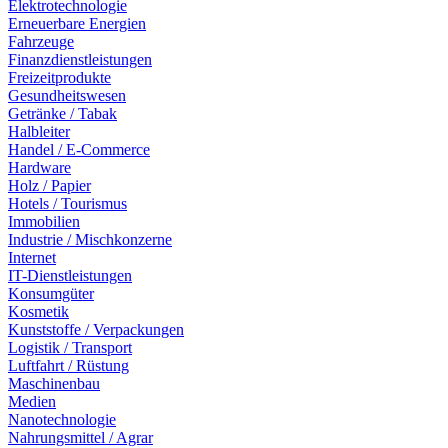
Elektrotechnologie
Erneuerbare Energien
Fahrzeuge
Finanzdienstleistungen
Freizeitprodukte
Gesundheitswesen
Getränke / Tabak
Halbleiter
Handel / E-Commerce
Hardware
Holz / Papier
Hotels / Tourismus
Immobilien
Industrie / Mischkonzerne
Internet
IT-Dienstleistungen
Konsumgüter
Kosmetik
Kunststoffe / Verpackungen
Logistik / Transport
Luftfahrt / Rüstung
Maschinenbau
Medien
Nanotechnologie
Nahrungsmittel / Agrar