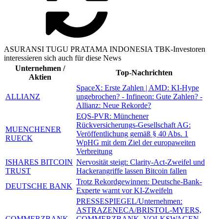
ASURANSI TUGU PRATAMA INDONESIA TBK-Investoren
interessieren sich auch für diese News
Unternehmen /
Top-Nachrichten
Aktien
SpaceX: Erste Zahlen | AMD: KI-Hype
ALLIANZ
ungebrochen? - Infineon: Gute Zahlen? -
Allianz: Neue Rekorde?
EQS-PVR: Münchener
Rückversicherungs-Gesellschaft AG:
MUENCHENER
Veröffentlichung gemäß § 40 Abs. 1
RUECK
WpHG mit dem Ziel der europaweiten
Verbreitung
ISHARES BITCOIN
Nervosität steigt: Clarity-Act-Zweifel und
TRUST
Hackerangriffe lassen Bitcoin fallen
Trotz Rekordgewinnen: Deutsche-Bank-
DEUTSCHE BANK
Experte warnt vor KI-Zweifeln
PRESSESPIEGEL/Unternehmen:
ASTRAZENECA/BRISTOL-MYERS,
COMMERZBANK
COMMERZBANK, VOLKSWAGEN,