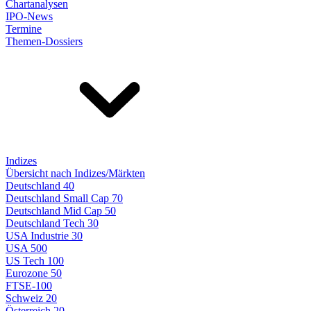
Chartanalysen
IPO-News
Termine
Themen-Dossiers
Indizes
Übersicht nach Indizes/Märkten
Deutschland 40
Deutschland Small Cap 70
Deutschland Mid Cap 50
Deutschland Tech 30
USA Industrie 30
USA 500
US Tech 100
Eurozone 50
FTSE-100
Schweiz 20
Österreich 20