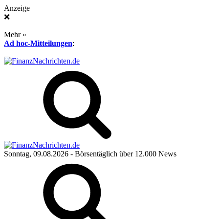
Anzeige
❌
Mehr »
Ad hoc-Mitteilungen
:
Sonntag, 09.08.2026
- Börsentäglich über 12.000 News