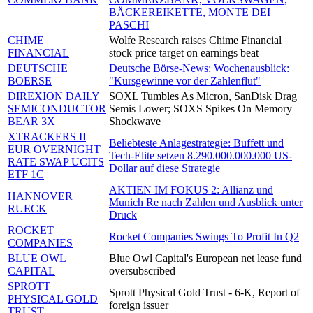
BÄCKEREIKETTE, MONTE DEI
PASCHI
CHIME
Wolfe Research raises Chime Financial
FINANCIAL
stock price target on earnings beat
DEUTSCHE
Deutsche Börse-News: Wochenausblick:
BOERSE
"Kursgewinne vor der Zahlenflut"
DIREXION DAILY
SOXL Tumbles As Micron, SanDisk Drag
SEMICONDUCTOR
Semis Lower; SOXS Spikes On Memory
BEAR 3X
Shockwave
XTRACKERS II
Beliebteste Anlagestrategie: Buffett und
EUR OVERNIGHT
Tech-Elite setzen 8.290.000.000.000 US-
RATE SWAP UCITS
Dollar auf diese Strategie
ETF 1C
AKTIEN IM FOKUS 2: Allianz und
HANNOVER
Munich Re nach Zahlen und Ausblick unter
RUECK
Druck
ROCKET
Rocket Companies Swings To Profit In Q2
COMPANIES
BLUE OWL
Blue Owl Capital's European net lease fund
CAPITAL
oversubscribed
SPROTT
Sprott Physical Gold Trust - 6-K, Report of
PHYSICAL GOLD
foreign issuer
TRUST