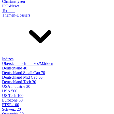
Chartanalysen
IPO-News
Termine
Themen-Dossiers
Indizes
Übersicht nach Indizes/Märkten
Deutschland 40
Deutschland Small Cap 70
Deutschland Mid Cap 50
Deutschland Tech 30
USA Industrie 30
USA 500
US Tech 100
Eurozone 50
FTSE-100
Schweiz 20
Österreich 20