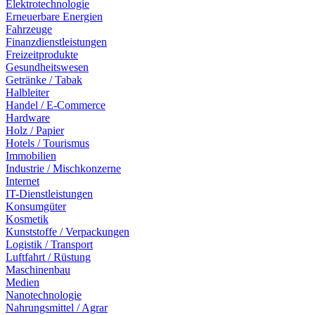
Elektrotechnologie
Erneuerbare Energien
Fahrzeuge
Finanzdienstleistungen
Freizeitprodukte
Gesundheitswesen
Getränke / Tabak
Halbleiter
Handel / E-Commerce
Hardware
Holz / Papier
Hotels / Tourismus
Immobilien
Industrie / Mischkonzerne
Internet
IT-Dienstleistungen
Konsumgüter
Kosmetik
Kunststoffe / Verpackungen
Logistik / Transport
Luftfahrt / Rüstung
Maschinenbau
Medien
Nanotechnologie
Nahrungsmittel / Agrar