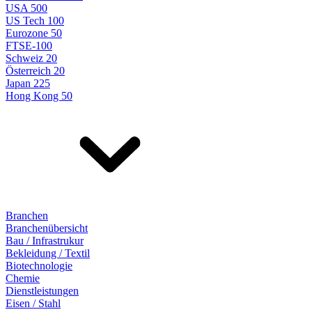
USA 500
US Tech 100
Eurozone 50
FTSE-100
Schweiz 20
Österreich 20
Japan 225
Hong Kong 50
Branchen
Branchenübersicht
Bau / Infrastrukur
Bekleidung / Textil
Biotechnologie
Chemie
Dienstleistungen
Eisen / Stahl