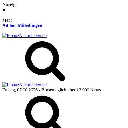
Anzeige
❌
Mehr »
Ad hoc-Mitteilungen
:
Freitag, 07.08.2026
- Börsentäglich über 12.000 News