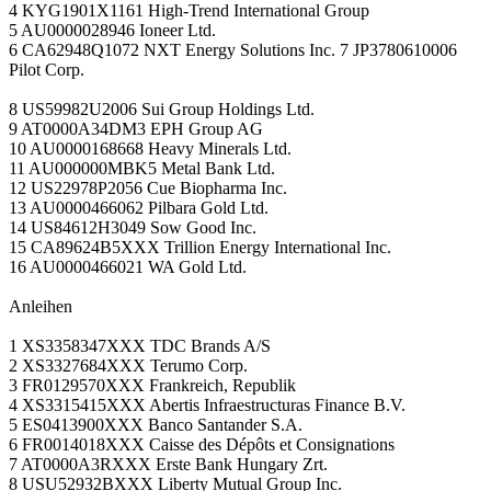
4 KYG1901X1161 High-Trend International Group
5 AU0000028946 Ioneer Ltd.
6 CA62948Q1072 NXT Energy Solutions Inc. 7 JP3780610006
Pilot Corp.
8 US59982U2006 Sui Group Holdings Ltd.
9 AT0000A34DM3 EPH Group AG
10 AU0000168668 Heavy Minerals Ltd.
11 AU000000MBK5 Metal Bank Ltd.
12 US22978P2056 Cue Biopharma Inc.
13 AU0000466062 Pilbara Gold Ltd.
14 US84612H3049 Sow Good Inc.
15 CA89624B5XXX Trillion Energy International Inc.
16 AU0000466021 WA Gold Ltd.
Anleihen
1 XS3358347XXX TDC Brands A/S
2 XS3327684XXX Terumo Corp.
3 FR0129570XXX Frankreich, Republik
4 XS3315415XXX Abertis Infraestructuras Finance B.V.
5 ES0413900XXX Banco Santander S.A.
6 FR0014018XXX Caisse des Dépôts et Consignations
7 AT0000A3RXXX Erste Bank Hungary Zrt.
8 USU52932BXXX Liberty Mutual Group Inc.