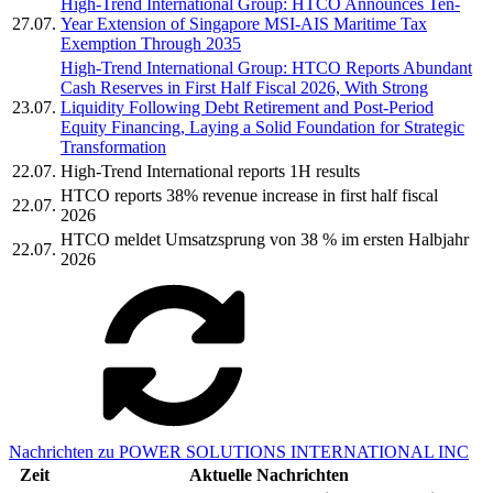
High-Trend International Group: HTCO Announces Ten-
27.07.
Year Extension of Singapore MSI-AIS Maritime Tax
Exemption Through 2035
High-Trend International Group: HTCO Reports Abundant
Cash Reserves in First Half Fiscal 2026, With Strong
23.07.
Liquidity Following Debt Retirement and Post-Period
Equity Financing, Laying a Solid Foundation for Strategic
Transformation
22.07.
High-Trend International reports 1H results
HTCO reports 38% revenue increase in first half fiscal
22.07.
2026
HTCO meldet Umsatzsprung von 38 % im ersten Halbjahr
22.07.
2026
Nachrichten zu POWER SOLUTIONS INTERNATIONAL INC
Zeit
Aktuelle Nachrichten