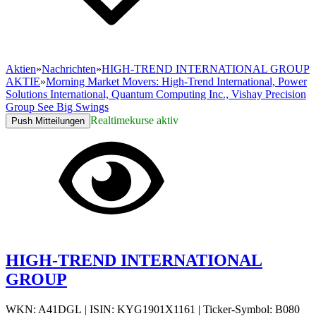
Aktien
»
Nachrichten
»
HIGH-TREND INTERNATIONAL GROUP
AKTIE
»
Morning Market Movers: High-Trend International, Power
Solutions International, Quantum Computing Inc., Vishay Precision
Group See Big Swings
Realtimekurse aktiv
Push Mitteilungen
HIGH-TREND INTERNATIONAL
GROUP
WKN: A41DGL
|
ISIN: KYG1901X1161
|
Ticker-Symbol: B080