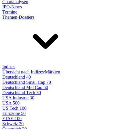
Chartanalysen
IPO-News
Termine
Themen-Dossiers
Indizes
Übersicht nach Indizes/Märkten
Deutschland 40
Deutschland Small Cap 70
Deutschland Mid Cap 50
Deutschland Tech 30
USA Industrie 30
USA 500
US Tech 100
Eurozone 50
FTSE-100
Schweiz 20
Österreich 20