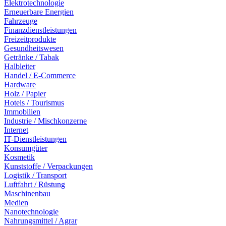
Elektrotechnologie
Erneuerbare Energien
Fahrzeuge
Finanzdienstleistungen
Freizeitprodukte
Gesundheitswesen
Getränke / Tabak
Halbleiter
Handel / E-Commerce
Hardware
Holz / Papier
Hotels / Tourismus
Immobilien
Industrie / Mischkonzerne
Internet
IT-Dienstleistungen
Konsumgüter
Kosmetik
Kunststoffe / Verpackungen
Logistik / Transport
Luftfahrt / Rüstung
Maschinenbau
Medien
Nanotechnologie
Nahrungsmittel / Agrar