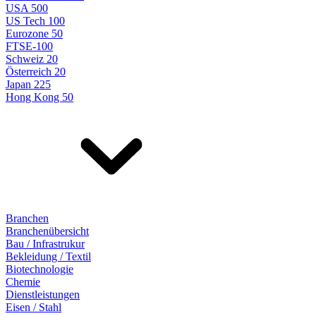
USA 500
US Tech 100
Eurozone 50
FTSE-100
Schweiz 20
Österreich 20
Japan 225
Hong Kong 50
Branchen
Branchenübersicht
Bau / Infrastrukur
Bekleidung / Textil
Biotechnologie
Chemie
Dienstleistungen
Eisen / Stahl