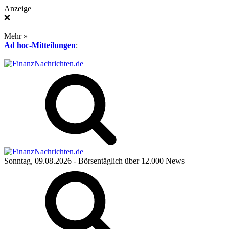
Anzeige
❌
Mehr »
Ad hoc-Mitteilungen
:
Sonntag, 09.08.2026
- Börsentäglich über 12.000 News