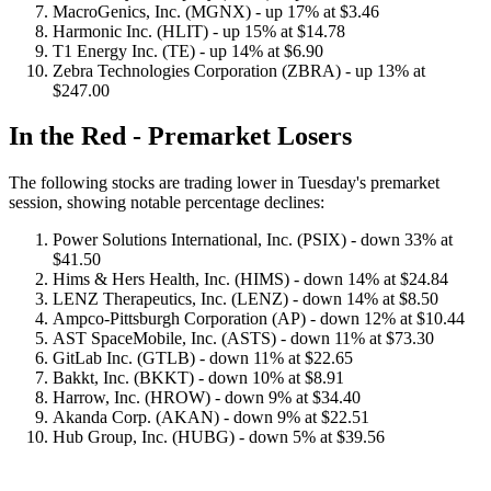
MacroGenics, Inc. (MGNX) - up 17% at $3.46
Harmonic Inc. (HLIT) - up 15% at $14.78
T1 Energy Inc. (TE) - up 14% at $6.90
Zebra Technologies Corporation (ZBRA) - up 13% at
$247.00
In the Red - Premarket Losers
The following stocks are trading lower in Tuesday's premarket
session, showing notable percentage declines:
Power Solutions International, Inc. (PSIX) - down 33% at
$41.50
Hims & Hers Health, Inc. (HIMS) - down 14% at $24.84
LENZ Therapeutics, Inc. (LENZ) - down 14% at $8.50
Ampco-Pittsburgh Corporation (AP) - down 12% at $10.44
AST SpaceMobile, Inc. (ASTS) - down 11% at $73.30
GitLab Inc. (GTLB) - down 11% at $22.65
Bakkt, Inc. (BKKT) - down 10% at $8.91
Harrow, Inc. (HROW) - down 9% at $34.40
Akanda Corp. (AKAN) - down 9% at $22.51
Hub Group, Inc. (HUBG) - down 5% at $39.56