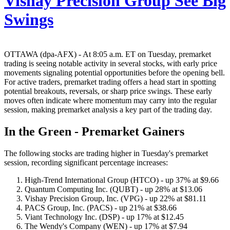
Vishay Precision Group See Big
Swings
OTTAWA (dpa-AFX) - At 8:05 a.m. ET on Tuesday, premarket
trading is seeing notable activity in several stocks, with early price
movements signaling potential opportunities before the opening bell.
For active traders, premarket trading offers a head start in spotting
potential breakouts, reversals, or sharp price swings. These early
moves often indicate where momentum may carry into the regular
session, making premarket analysis a key part of the trading day.
In the Green - Premarket Gainers
The following stocks are trading higher in Tuesday's premarket
session, recording significant percentage increases:
High-Trend International Group (HTCO) - up 37% at $9.66
Quantum Computing Inc. (QUBT) - up 28% at $13.06
Vishay Precision Group, Inc. (VPG) - up 22% at $81.11
PACS Group, Inc. (PACS) - up 21% at $38.66
Viant Technology Inc. (DSP) - up 17% at $12.45
The Wendy's Company (WEN) - up 17% at $7.94