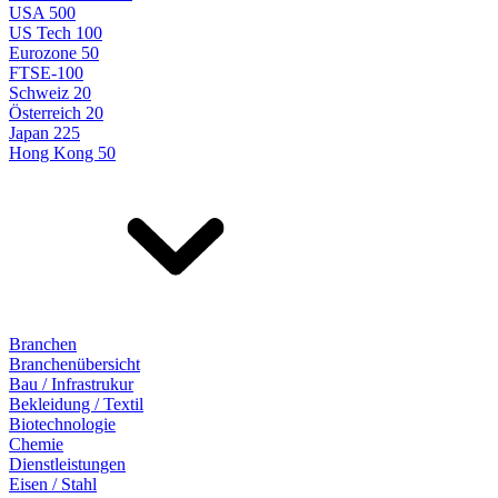
USA 500
US Tech 100
Eurozone 50
FTSE-100
Schweiz 20
Österreich 20
Japan 225
Hong Kong 50
Branchen
Branchenübersicht
Bau / Infrastrukur
Bekleidung / Textil
Biotechnologie
Chemie
Dienstleistungen
Eisen / Stahl