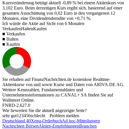
Kursveränderung beträgt aktuell
-0,89 %
bei einem Aktienkurs von
3,102
Euro. Beim derzeitigen Kurs ergibt sich, basierend auf einer
gesamten Ausschüttung von
0,02
Euro in den vergangenen 12
Monaten, eine Dividendendrendite von
+0,71 %
.
Ich würde die Aktie auf Sicht von 6 Monaten
Verkaufen
Halten
Kaufen
■ Verkaufen
■ Halten
■ Kaufen
Sie erhalten auf FinanzNachrichten.de kostenlose Realtime-
Aktienkurse von
und
sowie Kurse und Daten von
ARIVA.DE AG
.
Weitere Kennzahlen, Fundamentaldaten und
Unternehmensinformationen zu CANAL+ SA finden Sie auf
Wallstreet Online
.
FNRD-2.627.0
Wie bewerten Sie die aktuell angezeigte Seite?
sehr gut
1
2
3
4
5
6
schlecht
Problem melden
Deutschland 40
Xetra-Orderbuch
Ad hoc-Mitteilungen
Nachrichten Börsen
Aktien-Empfehlungen
Branchen