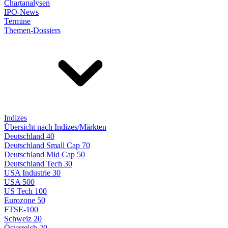
Chartanalysen
IPO-News
Termine
Themen-Dossiers
Indizes
Übersicht nach Indizes/Märkten
Deutschland 40
Deutschland Small Cap 70
Deutschland Mid Cap 50
Deutschland Tech 30
USA Industrie 30
USA 500
US Tech 100
Eurozone 50
FTSE-100
Schweiz 20
Österreich 20