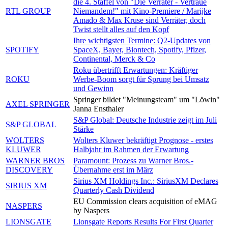
die 4. Staffel von "Die Verräter - Vertraue
RTL GROUP
Niemandem!" mit Kino-Premiere / Marijke
Amado & Max Kruse sind Verräter, doch
Twist stellt alles auf den Kopf
Ihre wichtigsten Termine: Q2-Updates von
SPOTIFY
SpaceX, Bayer, Biontech, Spotify, Pfizer,
Continental, Merck & Co
Roku übertrifft Erwartungen: Kräftiger
ROKU
Werbe-Boom sorgt für Sprung bei Umsatz
und Gewinn
Springer bildet "Meinungsteam" um "Löwin"
AXEL SPRINGER
Janna Ensthaler
S&P Global: Deutsche Industrie zeigt im Juli
S&P GLOBAL
Stärke
WOLTERS
Wolters Kluwer bekräftigt Prognose - erstes
KLUWER
Halbjahr im Rahmen der Erwartung
WARNER BROS
Paramount: Prozess zu Warner Bros.-
DISCOVERY
Übernahme erst im März
Sirius XM Holdings Inc.: SiriusXM Declares
SIRIUS XM
Quarterly Cash Dividend
EU Commission clears acquisition of eMAG
NASPERS
by Naspers
LIONSGATE
Lionsgate Reports Results For First Quarter