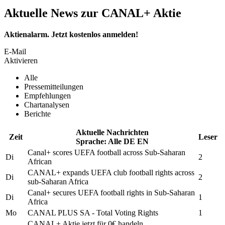
Aktuelle News zur CANAL+ Aktie
Aktienalarm. Jetzt kostenlos anmelden!
E-Mail
Aktivieren
Alle
Pressemitteilungen
Empfehlungen
Chartanalysen
Berichte
Aktuelle Nachrichten
Zeit
Leser
Sprache:
Alle
DE
EN
Canal+
scores UEFA football across Sub-Saharan
Di
2
African
CANAL+
expands UEFA club football rights across
Di
2
sub-Saharan Africa
Canal+
secures UEFA football rights in Sub-Saharan
Di
1
Africa
Mo
CANAL PLUS
SA - Total Voting Rights
1
CANAL+
Aktie jetzt für 0€ handeln