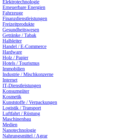
Elektrotechnologie
Erneuerbare Energien
Fahrzeuge
Finanzdienstleistungen
Freizeitprodukte
Gesundheitswesen
Getränke / Tabak
Halbleiter
Handel / E-Commerce
Hardware
Holz / Papier
Hotels / Tourismus
Immobilien
Industrie / Mischkonzerne
Internet
IT-Dienstleistungen
Konsumgüter
Kosmetik
Kunststoffe / Verpackungen
Logistik / Transport
Luftfahrt / Rüstung
Maschinenbau
Medien
Nanotechnologie
Nahrungsmittel / Agrar