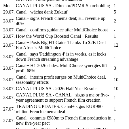
Mo
CANAL PLUS
SA - Director/PDMR Shareholding
1
29.07.
Canal+
wächst dank Zukauf
5
Canal+
signs French cinema deal; H1 revenue up
28.07.
2
40%
28.07.
Canal+
confirms guidance after MultiChoice boost
-
28.07.
How the World Cup Boosted
Canal+
Results
1
Canal+
Posts Big H1 Gains Thanks To $2B Deal
28.07.
12
For Africa's MultiChoice
Canal+ says
'Paddington 4' is in works, as it locks
28.07.
-
down French streaming advantage
Canal+
H1 2026 slides: MultiChoice synergies lift
28.07.
3
profit 68%
Canal+
interim profit surges on MultiChoice deal,
28.07.
10
seasonality effects
28.07.
CANAL PLUS
SA - 2026 Half Year Results
10
CANAL PLUS
SA -
CANAL+
signs a major five-
28.07.
1
year agreement to support French film creation
TRADING UPDATES:
Canal+
signs EUR980
27.07.
1
million French cinema deal
Canal+
commits €980m to French film production in
27.07.
1
new five-year pact