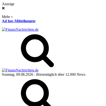
Anzeige
❌
Mehr »
Ad hoc-Mitteilungen
:
Sonntag, 09.08.2026
- Börsentäglich über 12.000 News