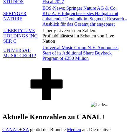
STUDIOS
Fiscal 2027
EQS-News: Springer Nature AG & Co.
SPRINGER
KGaA: Erfolgreiches erstes Halbjahr mit
NATURE
anhaltender Dynamik im Segment Research -
Ausblick für das Gesamtjahr angepasst
LIBERTY LIVE
Liberty Live vor den Zahlen:
HOLDINGS INC
Profitabilitätstest im Schatten von Live
SER C
Nation
Universal Music Group N.V. Announces
UNIVERSAL
Start of its Additional Share Buyback
MUSIC GROUP
Program of €250 Million
Aktuelle Kennzahlen zu CANAL+
CANAL+ SA
gehört der Branche
Medien
an. Die relative