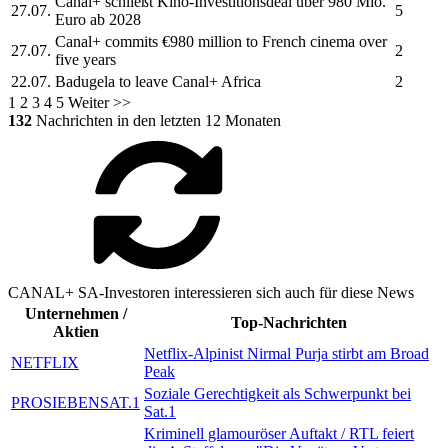
Canal+
schließt Kino-Investitionsdeal über 980 Mio.
27.07.
5
Euro ab 2028
Canal+
commits €980 million to French cinema over
27.07.
2
five years
22.07.
Badugela to leave
Canal+
Africa
2
1
2
3
4
5
Weiter >>
132
Nachrichten in den letzten 12 Monaten
CANAL+ SA-Investoren interessieren sich auch für diese News
Unternehmen /
Top-Nachrichten
Aktien
Netflix-Alpinist Nirmal Purja stirbt am Broad
NETFLIX
Peak
Soziale Gerechtigkeit als Schwerpunkt bei
PROSIEBENSAT.1
Sat.1
Kriminell glamouröser Auftakt / RTL feiert