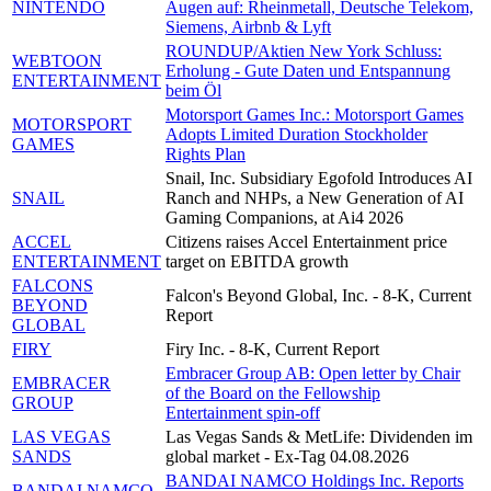
NINTENDO
Augen auf: Rheinmetall, Deutsche Telekom,
Siemens, Airbnb & Lyft
ROUNDUP/Aktien New York Schluss:
WEBTOON
Erholung - Gute Daten und Entspannung
ENTERTAINMENT
beim Öl
Motorsport Games Inc.: Motorsport Games
MOTORSPORT
Adopts Limited Duration Stockholder
GAMES
Rights Plan
Snail, Inc. Subsidiary Egofold Introduces AI
SNAIL
Ranch and NHPs, a New Generation of AI
Gaming Companions, at Ai4 2026
ACCEL
Citizens raises Accel Entertainment price
ENTERTAINMENT
target on EBITDA growth
FALCONS
Falcon's Beyond Global, Inc. - 8-K, Current
BEYOND
Report
GLOBAL
FIRY
Firy Inc. - 8-K, Current Report
Embracer Group AB: Open letter by Chair
EMBRACER
of the Board on the Fellowship
GROUP
Entertainment spin-off
LAS VEGAS
Las Vegas Sands & MetLife: Dividenden im
SANDS
global market - Ex-Tag 04.08.2026
BANDAI NAMCO Holdings Inc. Reports
BANDAI NAMCO