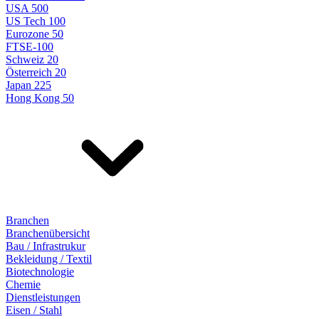
USA 500
US Tech 100
Eurozone 50
FTSE-100
Schweiz 20
Österreich 20
Japan 225
Hong Kong 50
Branchen
Branchenübersicht
Bau / Infrastrukur
Bekleidung / Textil
Biotechnologie
Chemie
Dienstleistungen
Eisen / Stahl