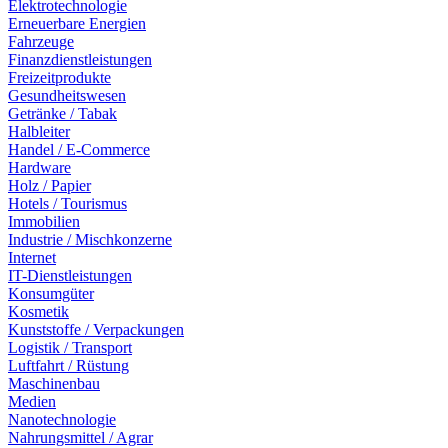
Elektrotechnologie
Erneuerbare Energien
Fahrzeuge
Finanzdienstleistungen
Freizeitprodukte
Gesundheitswesen
Getränke / Tabak
Halbleiter
Handel / E-Commerce
Hardware
Holz / Papier
Hotels / Tourismus
Immobilien
Industrie / Mischkonzerne
Internet
IT-Dienstleistungen
Konsumgüter
Kosmetik
Kunststoffe / Verpackungen
Logistik / Transport
Luftfahrt / Rüstung
Maschinenbau
Medien
Nanotechnologie
Nahrungsmittel / Agrar