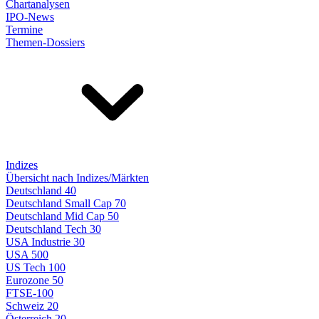
Chartanalysen
IPO-News
Termine
Themen-Dossiers
Indizes
Übersicht nach Indizes/Märkten
Deutschland 40
Deutschland Small Cap 70
Deutschland Mid Cap 50
Deutschland Tech 30
USA Industrie 30
USA 500
US Tech 100
Eurozone 50
FTSE-100
Schweiz 20
Österreich 20