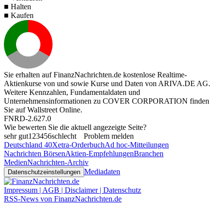
■ Halten
■ Kaufen
Sie erhalten auf FinanzNachrichten.de kostenlose Realtime-
Aktienkurse von
und
sowie Kurse und Daten von
ARIVA.DE AG
.
Weitere Kennzahlen, Fundamentaldaten und
Unternehmensinformationen zu COVER CORPORATION finden
Sie auf
Wallstreet Online
.
FNRD-2.627.0
Wie bewerten Sie die aktuell angezeigte Seite?
sehr gut
1
2
3
4
5
6
schlecht
Problem melden
Deutschland 40
Xetra-Orderbuch
Ad hoc-Mitteilungen
Nachrichten Börsen
Aktien-Empfehlungen
Branchen
Medien
Nachrichten-Archiv
Mediadaten
Datenschutzeinstellungen
Impressum | AGB | Disclaimer | Datenschutz
RSS-News von FinanzNachrichten.de