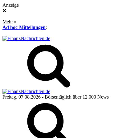
Anzeige
❌
Mehr »
Ad hoc-Mitteilungen
:
Freitag, 07.08.2026
- Börsentäglich über 12.000 News