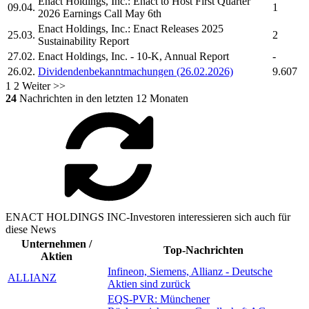
Enact Holdings, Inc.
: Enact to Host First Quarter
09.04.
1
2026 Earnings Call May 6th
Enact Holdings, Inc.
: Enact Releases 2025
25.03.
2
Sustainability Report
27.02.
Enact Holdings, Inc.
- 10-K, Annual Report
-
26.02.
Dividendenbekanntmachungen (26.02.2026)
9.607
1
2
Weiter >>
24
Nachrichten in den letzten 12 Monaten
ENACT HOLDINGS INC-Investoren interessieren sich auch für
diese News
Unternehmen /
Top-Nachrichten
Aktien
Infineon, Siemens, Allianz - Deutsche
ALLIANZ
Aktien sind zurück
EQS-PVR: Münchener