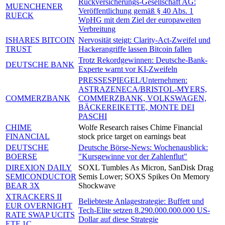
Rückversicherungs-Gesellschaft AG:
MUENCHENER
Veröffentlichung gemäß § 40 Abs. 1
RUECK
WpHG mit dem Ziel der europaweiten
Verbreitung
ISHARES BITCOIN
Nervosität steigt: Clarity-Act-Zweifel und
TRUST
Hackerangriffe lassen Bitcoin fallen
Trotz Rekordgewinnen: Deutsche-Bank-
DEUTSCHE BANK
Experte warnt vor KI-Zweifeln
PRESSESPIEGEL/Unternehmen:
ASTRAZENECA/BRISTOL-MYERS,
COMMERZBANK
COMMERZBANK, VOLKSWAGEN,
BÄCKEREIKETTE, MONTE DEI
PASCHI
CHIME
Wolfe Research raises Chime Financial
FINANCIAL
stock price target on earnings beat
DEUTSCHE
Deutsche Börse-News: Wochenausblick:
BOERSE
"Kursgewinne vor der Zahlenflut"
DIREXION DAILY
SOXL Tumbles As Micron, SanDisk Drag
SEMICONDUCTOR
Semis Lower; SOXS Spikes On Memory
BEAR 3X
Shockwave
XTRACKERS II
Beliebteste Anlagestrategie: Buffett und
EUR OVERNIGHT
Tech-Elite setzen 8.290.000.000.000 US-
RATE SWAP UCITS
Dollar auf diese Strategie
ETF 1C