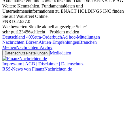
Aktienkurse von
und
sowie Kurse und Daten von
ARIVA.DE AG
.
Weitere Kennzahlen, Fundamentaldaten und
Unternehmensinformationen zu ENACT HOLDINGS INC finden
Sie auf
Wallstreet Online
.
FNRD-2.627.0
Wie bewerten Sie die aktuell angezeigte Seite?
sehr gut
1
2
3
4
5
6
schlecht
Problem melden
Deutschland 40
Xetra-Orderbuch
Ad hoc-Mitteilungen
Nachrichten Börsen
Aktien-Empfehlungen
Branchen
Medien
Nachrichten-Archiv
Mediadaten
Datenschutzeinstellungen
Impressum | AGB | Disclaimer | Datenschutz
RSS-News von FinanzNachrichten.de