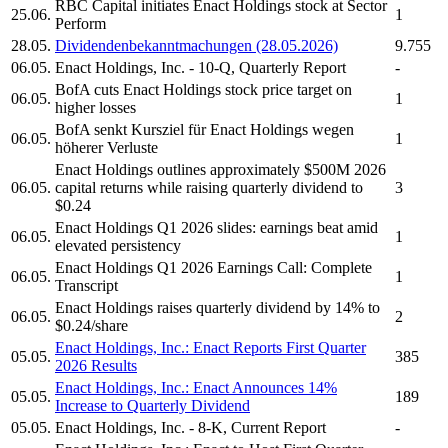
RBC Capital initiates
Enact Holdings
stock at Sector
25.06.
1
Perform
28.05.
Dividendenbekanntmachungen (28.05.2026)
9.755
06.05.
Enact Holdings, Inc.
- 10-Q, Quarterly Report
-
BofA cuts
Enact Holdings
stock price target on
06.05.
1
higher losses
BofA senkt Kursziel für
Enact Holdings
wegen
06.05.
1
höherer Verluste
Enact Holdings
outlines approximately $500M 2026
06.05.
capital returns while raising quarterly dividend to
3
$0.24
Enact Holdings
Q1 2026 slides: earnings beat amid
06.05.
1
elevated persistency
Enact Holdings
Q1 2026 Earnings Call: Complete
06.05.
1
Transcript
Enact Holdings
raises quarterly dividend by 14% to
06.05.
2
$0.24/share
Enact Holdings, Inc.
: Enact Reports First Quarter
05.05.
385
2026 Results
Enact Holdings, Inc.
: Enact Announces 14%
05.05.
189
Increase to Quarterly Dividend
05.05.
Enact Holdings, Inc.
- 8-K, Current Report
-