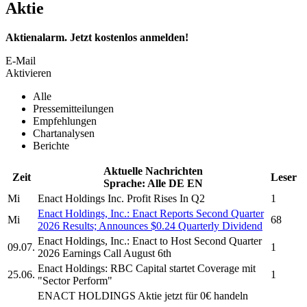
Aktie
Aktienalarm. Jetzt kostenlos anmelden!
E-Mail
Aktivieren
Alle
Pressemitteilungen
Empfehlungen
Chartanalysen
Berichte
Aktuelle Nachrichten
Zeit
Leser
Sprache:
Alle
DE
EN
Mi
Enact Holdings Inc.
Profit Rises In Q2
1
Enact Holdings, Inc.
: Enact Reports Second Quarter
Mi
68
2026 Results; Announces $0.24 Quarterly Dividend
Enact Holdings, Inc.
: Enact to Host Second Quarter
09.07.
1
2026 Earnings Call August 6th
Enact Holdings:
RBC Capital startet Coverage mit
25.06.
1
"Sector Perform"
ENACT HOLDINGS
Aktie jetzt für 0€ handeln