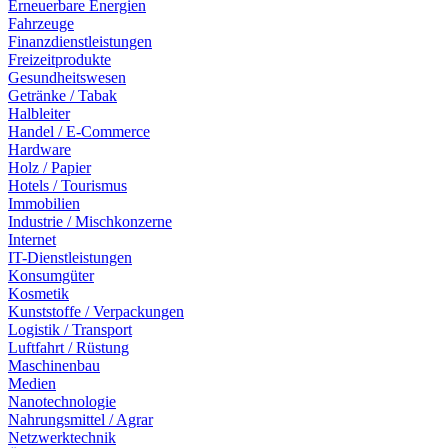
Erneuerbare Energien
Fahrzeuge
Finanzdienstleistungen
Freizeitprodukte
Gesundheitswesen
Getränke / Tabak
Halbleiter
Handel / E-Commerce
Hardware
Holz / Papier
Hotels / Tourismus
Immobilien
Industrie / Mischkonzerne
Internet
IT-Dienstleistungen
Konsumgüter
Kosmetik
Kunststoffe / Verpackungen
Logistik / Transport
Luftfahrt / Rüstung
Maschinenbau
Medien
Nanotechnologie
Nahrungsmittel / Agrar
Netzwerktechnik