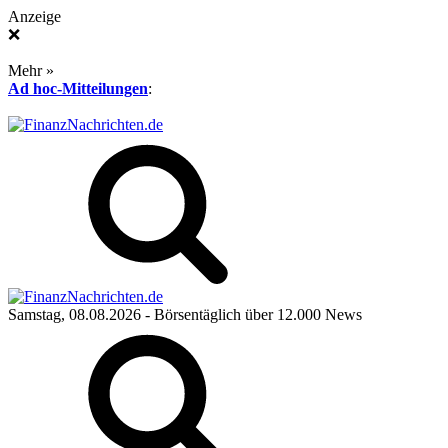
Anzeige
❌
Mehr »
Ad hoc-Mitteilungen
:
Samstag, 08.08.2026
- Börsentäglich über 12.000 News