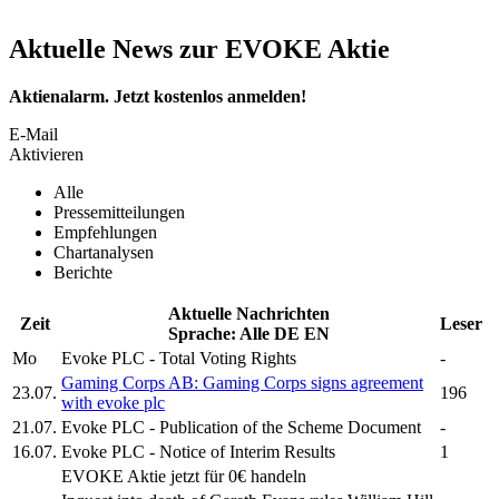
Aktuelle News zur EVOKE Aktie
Aktienalarm. Jetzt kostenlos anmelden!
E-Mail
Aktivieren
Alle
Pressemitteilungen
Empfehlungen
Chartanalysen
Berichte
Aktuelle Nachrichten
Zeit
Leser
Sprache:
Alle
DE
EN
Mo
Evoke PLC
- Total Voting Rights
-
Gaming Corps AB: Gaming Corps signs agreement
23.07.
196
with
evoke plc
21.07.
Evoke PLC
- Publication of the Scheme Document
-
16.07.
Evoke PLC
- Notice of Interim Results
1
EVOKE
Aktie jetzt für 0€ handeln