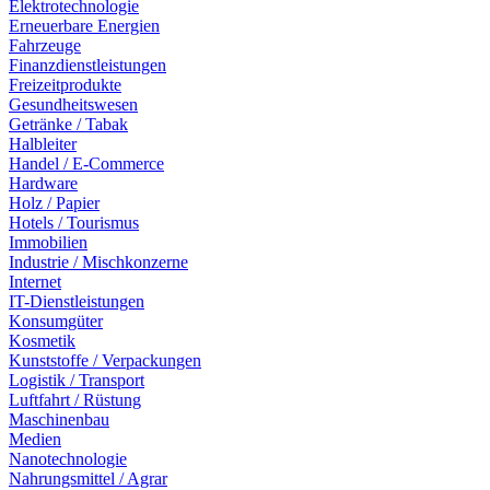
Elektrotechnologie
Erneuerbare Energien
Fahrzeuge
Finanzdienstleistungen
Freizeitprodukte
Gesundheitswesen
Getränke / Tabak
Halbleiter
Handel / E-Commerce
Hardware
Holz / Papier
Hotels / Tourismus
Immobilien
Industrie / Mischkonzerne
Internet
IT-Dienstleistungen
Konsumgüter
Kosmetik
Kunststoffe / Verpackungen
Logistik / Transport
Luftfahrt / Rüstung
Maschinenbau
Medien
Nanotechnologie
Nahrungsmittel / Agrar