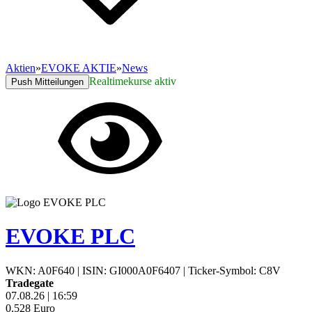
Aktien
»
EVOKE AKTIE
»
News
Realtimekurse aktiv
Push Mitteilungen
EVOKE PLC
WKN: A0F640
|
ISIN: GI000A0F6407
|
Ticker-Symbol: C8V
Tradegate
07.08.26
|
16:59
0,528
Euro