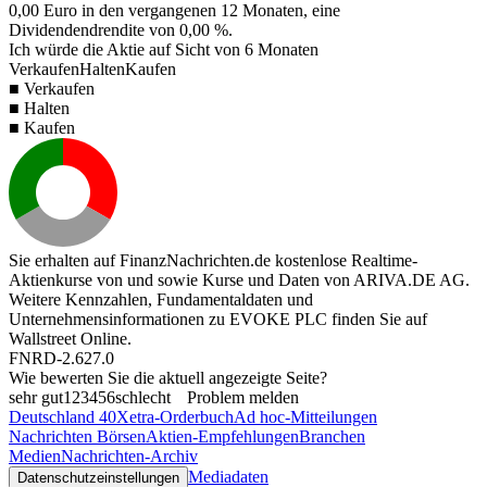
0,00
Euro in den vergangenen 12 Monaten, eine
Dividendendrendite von
0,00 %
.
Ich würde die Aktie auf Sicht von 6 Monaten
Verkaufen
Halten
Kaufen
■ Verkaufen
■ Halten
■ Kaufen
Sie erhalten auf FinanzNachrichten.de kostenlose Realtime-
Aktienkurse von
und
sowie Kurse und Daten von
ARIVA.DE AG
.
Weitere Kennzahlen, Fundamentaldaten und
Unternehmensinformationen zu EVOKE PLC finden Sie auf
Wallstreet Online
.
FNRD-2.627.0
Wie bewerten Sie die aktuell angezeigte Seite?
sehr gut
1
2
3
4
5
6
schlecht
Problem melden
Deutschland 40
Xetra-Orderbuch
Ad hoc-Mitteilungen
Nachrichten Börsen
Aktien-Empfehlungen
Branchen
Medien
Nachrichten-Archiv
Mediadaten
Datenschutzeinstellungen