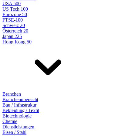
USA 500
US Tech 100
Eurozone 50
FTSE-100
Schweiz 20
Österreich 20
Japan 225
Hong Kong 50
Branchen
Branchenübersicht
Bau / Infrastrukur
Bekleidung / Textil
Biotechnologie
Chemie
Dienstleistungen
Eisen / Stahl