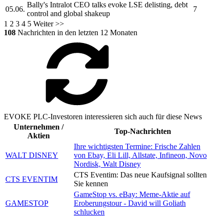
Bally's Intralot CEO talks
evoke
LSE delisting, debt
05.06.
7
control and global shakeup
1
2
3
4
5
Weiter >>
108
Nachrichten in den letzten 12 Monaten
EVOKE PLC-Investoren interessieren sich auch für diese News
Unternehmen /
Top-Nachrichten
Aktien
Ihre wichtigsten Termine: Frische Zahlen
WALT DISNEY
von Ebay, Eli Lill, Allstate, Infineon, Novo
Nordisk, Walt Disney
CTS Eventim: Das neue Kaufsignal sollten
CTS EVENTIM
Sie kennen
GameStop vs. eBay: Meme-Aktie auf
GAMESTOP
Eroberungstour - David will Goliath
schlucken