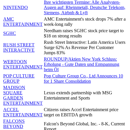
Ihre wichtigsten Termine: Alle Analysten-
NINTENDO
Augen auf: Rheinmetall, Deutsche Telekom,
Siemens, Airbnb & Lyft
AMC
AMC Entertainment's stock drops 7% after a
ENTERTAINMENT
week-long rally
Needham raises SGHC stock price target to
SGHC
$18 on strong results
Rush Street Interactive: Latin America Users
RUSH STREET
Surge 62% As Revenue Per Customer
INTERACTIVE
Jumps 83%
ROUNDUP/Aktien New York Schluss:
WEBTOON
Erholung - Gute Daten und Entspannung
ENTERTAINMENT
beim Öl
POP CULTURE
Pop Culture Group Co., Ltd Announces 10
GROUP
for 1 Share Consolidation
MADISON
SQUARE
Lexus extends partnership with MSG
GARDEN
Entertainment and Sports
ENTERTAINMENT
ACCEL
Citizens raises Accel Entertainment price
ENTERTAINMENT
target on EBITDA growth
FALCONS
Falcon's Beyond Global, Inc. - 8-K, Current
BEYOND
Report