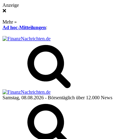
Anzeige
❌
Mehr »
Ad hoc-Mitteilungen
:
Samstag, 08.08.2026
- Börsentäglich über 12.000 News