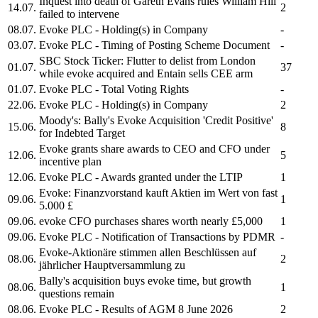
Inquest into death of Gareth Evans rules
William Hill
14.07.
2
failed to intervene
08.07.
Evoke PLC
- Holding(s) in Company
-
03.07.
Evoke PLC
- Timing of Posting Scheme Document
-
SBC Stock Ticker: Flutter to delist from London
01.07.
37
while
evoke
acquired and Entain sells CEE arm
01.07.
Evoke PLC
- Total Voting Rights
-
22.06.
Evoke PLC
- Holding(s) in Company
2
Moody's: Bally's
Evoke
Acquisition 'Credit Positive'
15.06.
8
for Indebted Target
Evoke
grants share awards to CEO and CFO under
12.06.
5
incentive plan
12.06.
Evoke PLC
- Awards granted under the LTIP
1
Evoke:
Finanzvorstand kauft Aktien im Wert von fast
09.06.
1
5.000 £
09.06.
evoke
CFO purchases shares worth nearly £5,000
1
09.06.
Evoke PLC
- Notification of Transactions by PDMR
-
Evoke-
Aktionäre stimmen allen Beschlüssen auf
08.06.
2
jährlicher Hauptversammlung zu
Bally's acquisition buys
evoke
time, but growth
08.06.
1
questions remain
08.06.
Evoke PLC
- Results of AGM 8 June 2026
2