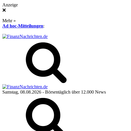
Anzeige
❌
Mehr »
Ad hoc-Mitteilungen
:
Samstag, 08.08.2026
- Börsentäglich über 12.000 News