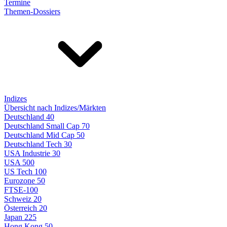
Termine
Themen-Dossiers
Indizes
Übersicht nach Indizes/Märkten
Deutschland 40
Deutschland Small Cap 70
Deutschland Mid Cap 50
Deutschland Tech 30
USA Industrie 30
USA 500
US Tech 100
Eurozone 50
FTSE-100
Schweiz 20
Österreich 20
Japan 225
Hong Kong 50