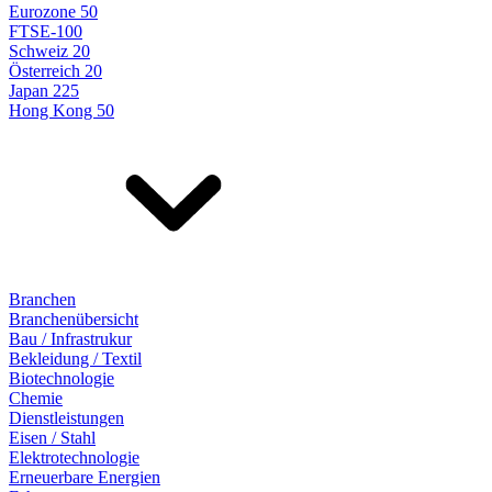
Eurozone 50
FTSE-100
Schweiz 20
Österreich 20
Japan 225
Hong Kong 50
Branchen
Branchenübersicht
Bau / Infrastrukur
Bekleidung / Textil
Biotechnologie
Chemie
Dienstleistungen
Eisen / Stahl
Elektrotechnologie
Erneuerbare Energien