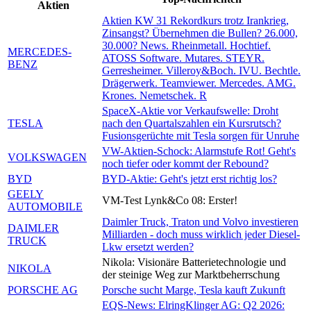
Aktien
Aktien KW 31 Rekordkurs trotz Irankrieg,
Zinsangst? Übernehmen die Bullen? 26.000,
30.000? News. Rheinmetall. Hochtief.
MERCEDES-
ATOSS Software. Mutares. STEYR.
BENZ
Gerresheimer. Villeroy&Boch. IVU. Bechtle.
Drägerwerk. Teamviewer. Mercedes. AMG.
Krones. Nemetschek. R
SpaceX-Aktie vor Verkaufswelle: Droht
TESLA
nach den Quartalszahlen ein Kursrutsch?
Fusionsgerüchte mit Tesla sorgen für Unruhe
VW-Aktien-Schock: Alarmstufe Rot! Geht's
VOLKSWAGEN
noch tiefer oder kommt der Rebound?
BYD
BYD-Aktie: Geht's jetzt erst richtig los?
GEELY
VM-Test Lynk&Co 08: Erster!
AUTOMOBILE
Daimler Truck, Traton und Volvo investieren
DAIMLER
Milliarden - doch muss wirklich jeder Diesel-
TRUCK
Lkw ersetzt werden?
Nikola: Visionäre Batterietechnologie und
NIKOLA
der steinige Weg zur Marktbeherrschung
PORSCHE AG
Porsche sucht Marge, Tesla kauft Zukunft
EQS-News: ElringKlinger AG: Q2 2026: