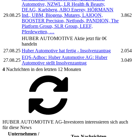
Automotive,
NZWL, LR Health & Beauty,
DEAG, Karlsberg, ABO Energy, HÖRMANN
29.08.25
Ind., UBM, Biogena, Mutares, LAIQON,
3.862
BOOSTER Precision, Netfonds, PANDION, The
Platform Group, SLR Group, LEEF,
Pferdewetten, …
HUBER AUTOMOTIVE
Aktie jetzt für 0€
handeln
27.08.25
Huber Automotive
hat fertig - Insolvenzantrag
2.054
EQS-Adhoc:
Huber Automotive AG:
Huber
27.08.25
3.049
Automotive
stellt Insolvenzantrag
4
Nachrichten in den letzten 12 Monaten
HUBER AUTOMOTIVE AG-Investoren interessieren sich auch
für diese News
Unternehmen /
Top-Nachrichten