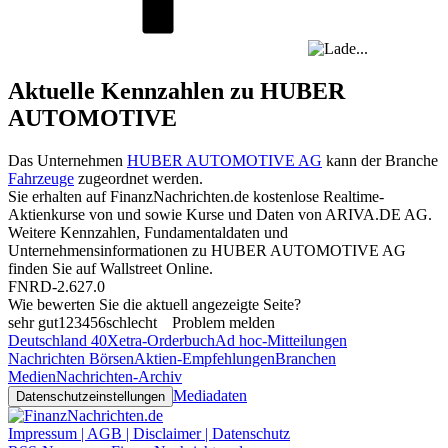
Aktuelle Kennzahlen zu HUBER
AUTOMOTIVE
Das Unternehmen
HUBER AUTOMOTIVE AG
kann der Branche
Fahrzeuge
zugeordnet werden.
Sie erhalten auf FinanzNachrichten.de kostenlose Realtime-
Aktienkurse von
und
sowie Kurse und Daten von
ARIVA.DE AG
.
Weitere Kennzahlen, Fundamentaldaten und
Unternehmensinformationen zu HUBER AUTOMOTIVE AG
finden Sie auf
Wallstreet Online
.
FNRD-2.627.0
Wie bewerten Sie die aktuell angezeigte Seite?
sehr gut
1
2
3
4
5
6
schlecht
Problem melden
Deutschland 40
Xetra-Orderbuch
Ad hoc-Mitteilungen
Nachrichten Börsen
Aktien-Empfehlungen
Branchen
Medien
Nachrichten-Archiv
Mediadaten
Datenschutzeinstellungen
Impressum | AGB | Disclaimer | Datenschutz