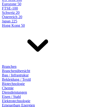
Eurozone 50
FTSE-100
Schweiz 20
Österreich 20
Japan 225
Hong Kong 50
Branchen
Branchenübersicht
Bau / Infrastrukur
Bekleidung / Textil
Biotechnologie
Chemie
Dienstleistungen
Eisen / Stahl
Elektrotechnologie
Erneuerbare Energien