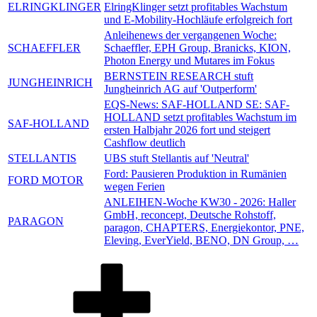
ELRINGKLINGER
ElringKlinger setzt profitables Wachstum
und E-Mobility-Hochläufe erfolgreich fort
Anleihenews der vergangenen Woche:
SCHAEFFLER
Schaeffler, EPH Group, Branicks, KION,
Photon Energy und Mutares im Fokus
BERNSTEIN RESEARCH stuft
JUNGHEINRICH
Jungheinrich AG auf 'Outperform'
EQS-News: SAF-HOLLAND SE: SAF-
HOLLAND setzt profitables Wachstum im
SAF-HOLLAND
ersten Halbjahr 2026 fort und steigert
Cashflow deutlich
STELLANTIS
UBS stuft Stellantis auf 'Neutral'
Ford: Pausieren Produktion in Rumänien
FORD MOTOR
wegen Ferien
ANLEIHEN-Woche KW30 - 2026: Haller
GmbH, reconcept, Deutsche Rohstoff,
PARAGON
paragon, CHAPTERS, Energiekontor, PNE,
Eleving, EverYield, BENO, DN Group, …