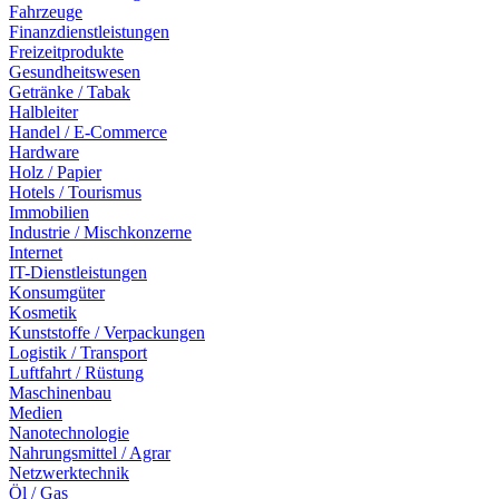
Fahrzeuge
Finanzdienstleistungen
Freizeitprodukte
Gesundheitswesen
Getränke / Tabak
Halbleiter
Handel / E-Commerce
Hardware
Holz / Papier
Hotels / Tourismus
Immobilien
Industrie / Mischkonzerne
Internet
IT-Dienstleistungen
Konsumgüter
Kosmetik
Kunststoffe / Verpackungen
Logistik / Transport
Luftfahrt / Rüstung
Maschinenbau
Medien
Nanotechnologie
Nahrungsmittel / Agrar
Netzwerktechnik
Öl / Gas