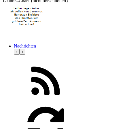
1-Jahres-Chart (nicht börsennotiert)
Nachrichten
‹
›