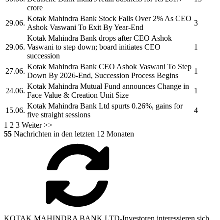
crore
Kotak Mahindra Bank
Stock Falls Over 2% As CEO
29.06.
3
Ashok Vaswani To Exit By Year-End
Kotak Mahindra Bank
drops after CEO Ashok
29.06.
Vaswani to step down; board initiates CEO
1
succession
Kotak Mahindra Bank
CEO Ashok Vaswani To Step
27.06.
1
Down By 2026-End, Succession Process Begins
Kotak Mahindra
Mutual Fund announces Change in
24.06.
1
Face Value & Creation Unit Size
Kotak Mahindra Bank Ltd
spurts 0.26%, gains for
15.06.
4
five straight sessions
1
2
3
Weiter >>
55
Nachrichten in den letzten 12 Monaten
KOTAK MAHINDRA BANK LTD-Investoren interessieren sich