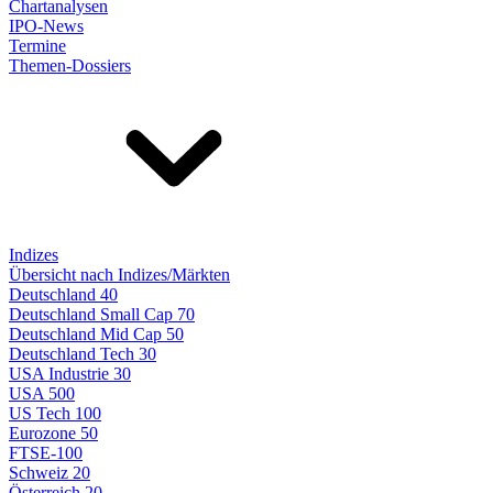
Chartanalysen
IPO-News
Termine
Themen-Dossiers
Indizes
Übersicht nach Indizes/Märkten
Deutschland 40
Deutschland Small Cap 70
Deutschland Mid Cap 50
Deutschland Tech 30
USA Industrie 30
USA 500
US Tech 100
Eurozone 50
FTSE-100
Schweiz 20
Österreich 20