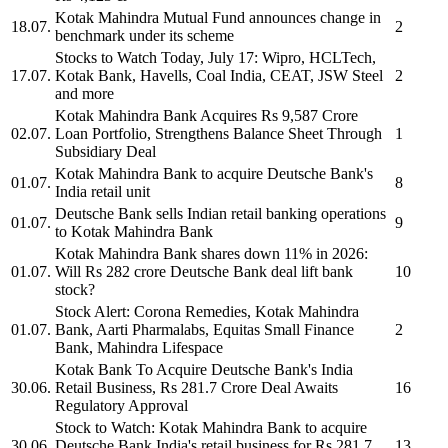
Kotak Mahindra
Mutual Fund announces change in
18.07.
2
benchmark under its scheme
Stocks to Watch Today, July 17: Wipro, HCLTech,
17.07.
Kotak Bank,
Havells, Coal India, CEAT, JSW Steel
2
and more
Kotak Mahindra Bank
Acquires Rs 9,587 Crore
02.07.
Loan Portfolio, Strengthens Balance Sheet Through
1
Subsidiary Deal
Kotak Mahindra Bank
to acquire Deutsche Bank's
01.07.
8
India retail unit
Deutsche Bank sells Indian retail banking operations
01.07.
9
to
Kotak Mahindra Bank
Kotak Mahindra Bank
shares down 11% in 2026:
01.07.
Will Rs 282 crore Deutsche Bank deal lift bank
10
stock?
Stock Alert: Corona Remedies,
Kotak Mahindra
01.07.
Bank,
Aarti Pharmalabs, Equitas Small Finance
2
Bank, Mahindra Lifespace
Kotak Bank
To Acquire Deutsche Bank's India
30.06.
Retail Business, Rs 281.7 Crore Deal Awaits
16
Regulatory Approval
Stock to Watch:
Kotak Mahindra Bank
to acquire
30.06.
Deutsche Bank India's retail business for Rs 281.7
13