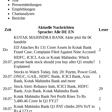
Alle
Pressemitteilungen
Empfehlungen
Chartanalysen
Berichte
Aktuelle Nachrichten
Zeit
Leser
Sprache:
Alle
DE
EN
KOTAK MAHINDRA BANK
Aktie jetzt für 0€
handeln
ED Attaches Rs 131 Crore Assets In
Kotak Bank
Do
2
Fraud Case, Complaint Filed Against Nine Accused
HDFC, ICICI, Axis or
Kotak Mahindra:
Which
20.07.
private bank stock should you buy after Q1 results?
1
Explained
Stocks to Watch Today, July 20: Paytm, Power Grid,
20.07.
ONGC, GAIL, HDFC Bank, ICICI Bank, Axis
1
Bank,
Kotak Mahindra Bank
and more
Stock Alert: Reliance Inds, ICICI Bank, HDFC
20.07.
29
Bank, Axis Bank,
Kotak Mahindra Bank
Kotak Mahindra Bank
Net Profit Rises To Rs
18.07.
2
5,480.46 Crore In Q1 FY27
Kotak Mahindra Bank
Q1 PAT climbs 26% YoY to
18.07.
1
Rs 4,123 cr