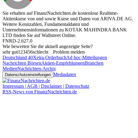
Sie erhalten auf FinanzNachrichten.de kostenlose Realtime-
Aktienkurse von
und
sowie Kurse und Daten von
ARIVA.DE AG
.
Weitere Kennzahlen, Fundamentaldaten und
Unternehmensinformationen zu KOTAK MAHINDRA BANK
LTD finden Sie auf
Wallstreet Online
.
FNRD-2.627.0
Wie bewerten Sie die aktuell angezeigte Seite?
sehr gut
1
2
3
4
5
6
schlecht
Problem melden
Deutschland 40
Xetra-Orderbuch
Ad hoc-Mitteilungen
Nachrichten Börsen
Aktien-Empfehlungen
Branchen
Medien
Nachrichten-Archiv
Mediadaten
Datenschutzeinstellungen
Impressum | AGB | Disclaimer | Datenschutz
RSS-News von FinanzNachrichten.de