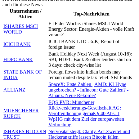
auch für diese News
Unternehmen /
Top-Nachrichten
Aktien
ETF der Woche: iShares MSCI World
ISHARES MSCI
Energy Sector: Energie-Aktien - volle Kraft
WORLD
voraus?
ICICI BANK LTD - 6-K, Report of
ICICI BANK
foreign issuer
Bank Holiday Next Week (August 10-16):
HDFC BANK
SBI, HDFC Bank & other lenders shut on
3 days; check city-wise list
STATE BANK OF
Foreign flows into Indian bonds may
INDIA
remain muted despite tax relief: SBI Funds
SpaceX: Erste Zahlen | AMD: KI-Hype
ALLIANZ
ungebrochen? - Infineon: Gute Zahlen? -
Allianz: Neue Rekorde?
EQS-PVR: Münchener
Rückversicherungs-Gesellschaft AG:
MUENCHENER
Veröffentlichung gemäß § 40 Abs. 1
RUECK
WpHG mit dem Ziel der europaweiten
Verbreitung
ISHARES BITCOIN
Nervosität steigt: Clarity-Act-Zweifel und
TRUST
Hackerangriffe lassen Bitcoin fallen