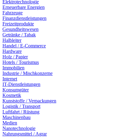
Elektrotechnologie
Erneuerbare Energien
Fahrzeuge
Finanzdienstleistungen
Freizeitprodukte
Gesundheitswesen
Getränke / Tabak
Halbleiter
Handel / E-Commerce
Hardware
Holz / Papier
Hotels / Tourismus
Immobilien
Industrie / Mischkonzerne
Internet
IT-Dienstleistungen
Konsumgüter
Kosmetik
Kunststoffe / Verpackungen
Logistik / Transport
Luftfahrt / Rüstung
Maschinenbau
Medien
Nanotechnologie
Nahrungsmittel / Agrar