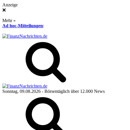
Anzeige
❌
Mehr »
Ad hoc-Mitteilungen
:
Sonntag, 09.08.2026
- Börsentäglich über 12.000 News