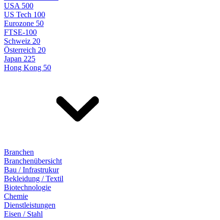
USA 500
US Tech 100
Eurozone 50
FTSE-100
Schweiz 20
Österreich 20
Japan 225
Hong Kong 50
Branchen
Branchenübersicht
Bau / Infrastrukur
Bekleidung / Textil
Biotechnologie
Chemie
Dienstleistungen
Eisen / Stahl