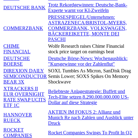
Trotz Rekordgewinnen: Deutsche-Bank-
DEUTSCHE BANK
Experte warnt vor KI-Zweifeln
PRESSESPIEGEL/Unternehmen:
ASTRAZENECA/BRISTOL-MYERS,
COMMERZBANK
COMMERZBANK, VOLKSWAGEN,
BÄCKEREIKETTE, MONTE DEI
PASCHI
CHIME
Wolfe Research raises Chime Financial
FINANCIAL
stock price target on earnings beat
DEUTSCHE
Deutsche Börse-News: Wochenausblick:
BOERSE
"Kursgewinne vor der Zahlenflut"
DIREXION DAILY
SOXL Tumbles As Micron, SanDisk Drag
SEMICONDUCTOR
Semis Lower; SOXS Spikes On Memory
BEAR 3X
Shockwave
XTRACKERS II
Beliebteste Anlagestrategie: Buffett und
EUR OVERNIGHT
Tech-Elite setzen 8.290.000.000.000 US-
RATE SWAP UCITS
Dollar auf diese Strategie
ETF 1C
AKTIEN IM FOKUS 2: Allianz und
HANNOVER
Munich Re nach Zahlen und Ausblick unter
RUECK
Druck
ROCKET
Rocket Companies Swings To Profit In Q2
COMPANIES