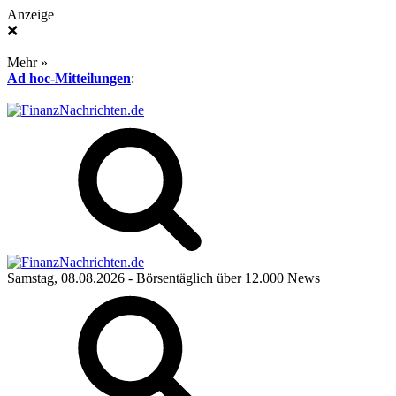
Anzeige
❌
Mehr »
Ad hoc-Mitteilungen
:
Samstag, 08.08.2026
- Börsentäglich über 12.000 News