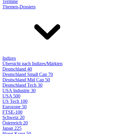
Termine
Themen-Dossiers
Indizes
Übersicht nach Indizes/Märkten
Deutschland 40
Deutschland Small Cap 70
Deutschland Mid Cap 50
Deutschland Tech 30
USA Industrie 30
USA 500
US Tech 100
Eurozone 50
FTSE-100
Schweiz 20
Österreich 20
Japan 225
Hong Kong 50