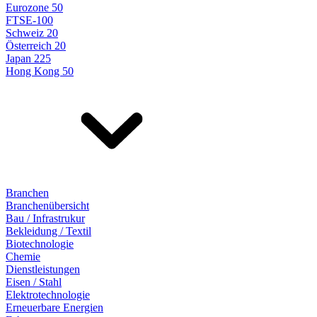
Eurozone 50
FTSE-100
Schweiz 20
Österreich 20
Japan 225
Hong Kong 50
Branchen
Branchenübersicht
Bau / Infrastrukur
Bekleidung / Textil
Biotechnologie
Chemie
Dienstleistungen
Eisen / Stahl
Elektrotechnologie
Erneuerbare Energien