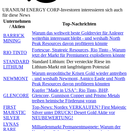
URANIUM ENERGY CORP-Investoren interessieren sich auch
für diese News
Unternehmen
Top-Nachrichten
/ Aktien
Warum das weltweit beste Goldrevier für Anleger
BARRICK
weiterhin interessant bleibt - und weshalb North
MINING
Peak Resources davon profitieren könnte
Fortescue, Strategic Resources, Rio Tinto - Warum
RIO TINTO
jetzt der Markt für Premiumerz explodieren könnte
STANDARD
Standard Lithium: Der versteckte Riese im
LITHIUM
Lithium-Markt mit langfristigem Potenzial
Warum geopolitische Krisen Gold wieder antreiben
NEWMONT
- und weshalb Newmont, Agnico Eagle und North
Peak Resources davon profitieren könnten
Kupfer "Made in USA": Rio Tinto, BHP,
GLENCORE
Glencore, Gunnison Copper und Prismo Metals
treiben heimische Förderung voran
FIRST
Top-News: Nordex VERKAUFEN? First Majestic
MAJESTIC
Silver unter DRUCK! Desert Gold Aktie vor
SILVER
NEUBEWERTUNG!
LYNAS
Milliardenmarkt Permanentmagnete: Warum der
RARE