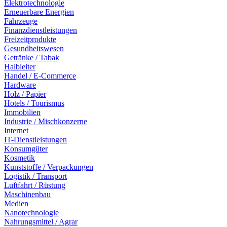
Elektrotechnologie
Erneuerbare Energien
Fahrzeuge
Finanzdienstleistungen
Freizeitprodukte
Gesundheitswesen
Getränke / Tabak
Halbleiter
Handel / E-Commerce
Hardware
Holz / Papier
Hotels / Tourismus
Immobilien
Industrie / Mischkonzerne
Internet
IT-Dienstleistungen
Konsumgüter
Kosmetik
Kunststoffe / Verpackungen
Logistik / Transport
Luftfahrt / Rüstung
Maschinenbau
Medien
Nanotechnologie
Nahrungsmittel / Agrar