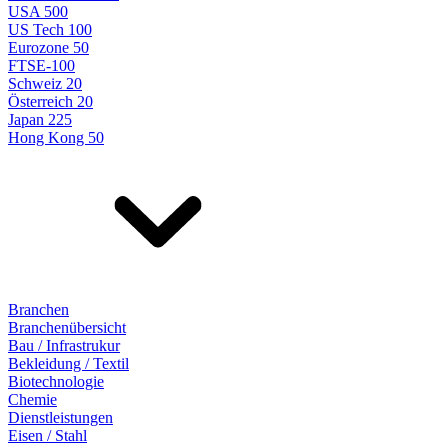
USA 500
US Tech 100
Eurozone 50
FTSE-100
Schweiz 20
Österreich 20
Japan 225
Hong Kong 50
Branchen
Branchenübersicht
Bau / Infrastrukur
Bekleidung / Textil
Biotechnologie
Chemie
Dienstleistungen
Eisen / Stahl