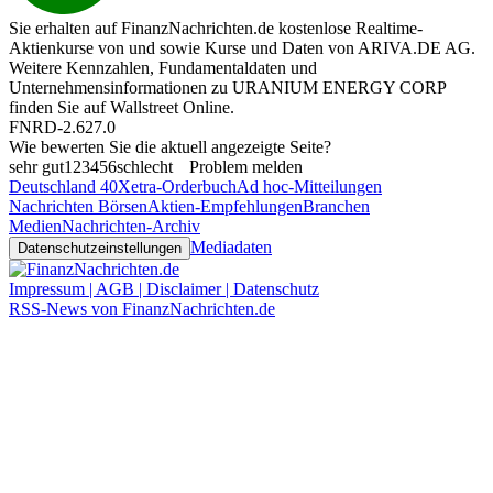
Sie erhalten auf FinanzNachrichten.de kostenlose Realtime-
Aktienkurse von
und
sowie Kurse und Daten von
ARIVA.DE AG
.
Weitere Kennzahlen, Fundamentaldaten und
Unternehmensinformationen zu URANIUM ENERGY CORP
finden Sie auf
Wallstreet Online
.
FNRD-2.627.0
Wie bewerten Sie die aktuell angezeigte Seite?
sehr gut
1
2
3
4
5
6
schlecht
Problem melden
Deutschland 40
Xetra-Orderbuch
Ad hoc-Mitteilungen
Nachrichten Börsen
Aktien-Empfehlungen
Branchen
Medien
Nachrichten-Archiv
Mediadaten
Datenschutzeinstellungen
Impressum | AGB | Disclaimer | Datenschutz
RSS-News von FinanzNachrichten.de