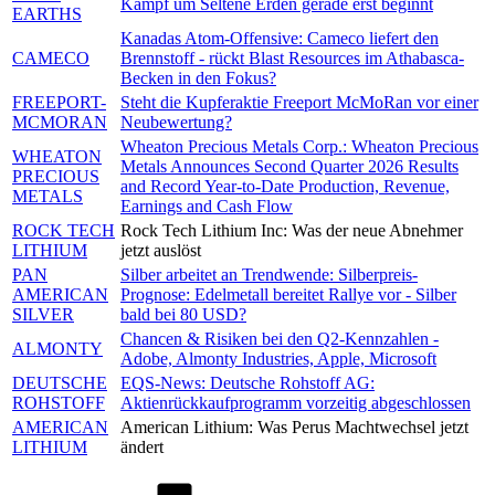
Kampf um Seltene Erden gerade erst beginnt
EARTHS
Kanadas Atom-Offensive: Cameco liefert den
CAMECO
Brennstoff - rückt Blast Resources im Athabasca-
Becken in den Fokus?
FREEPORT-
Steht die Kupferaktie Freeport McMoRan vor einer
MCMORAN
Neubewertung?
Wheaton Precious Metals Corp.: Wheaton Precious
WHEATON
Metals Announces Second Quarter 2026 Results
PRECIOUS
and Record Year-to-Date Production, Revenue,
METALS
Earnings and Cash Flow
ROCK TECH
Rock Tech Lithium Inc: Was der neue Abnehmer
LITHIUM
jetzt auslöst
PAN
Silber arbeitet an Trendwende: Silberpreis-
AMERICAN
Prognose: Edelmetall bereitet Rallye vor - Silber
SILVER
bald bei 80 USD?
Chancen & Risiken bei den Q2-Kennzahlen -
ALMONTY
Adobe, Almonty Industries, Apple, Microsoft
DEUTSCHE
EQS-News: Deutsche Rohstoff AG:
ROHSTOFF
Aktienrückkaufprogramm vorzeitig abgeschlossen
AMERICAN
American Lithium: Was Perus Machtwechsel jetzt
LITHIUM
ändert