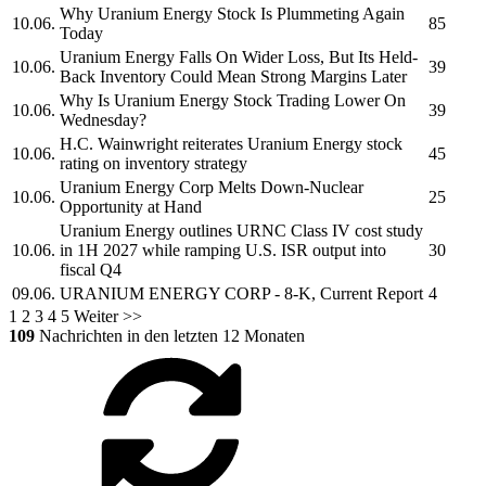
Why
Uranium Energy
Stock Is Plummeting Again
10.06.
85
Today
Uranium Energy
Falls On Wider Loss, But Its Held-
10.06.
39
Back Inventory Could Mean Strong Margins Later
Why Is
Uranium Energy
Stock Trading Lower On
10.06.
39
Wednesday?
H.C. Wainwright reiterates
Uranium Energy
stock
10.06.
45
rating on inventory strategy
Uranium Energy Corp
Melts Down-Nuclear
10.06.
25
Opportunity at Hand
Uranium Energy
outlines URNC Class IV cost study
10.06.
in 1H 2027 while ramping U.S. ISR output into
30
fiscal Q4
09.06.
URANIUM ENERGY CORP
- 8-K, Current Report
4
1
2
3
4
5
Weiter >>
109
Nachrichten in den letzten 12 Monaten