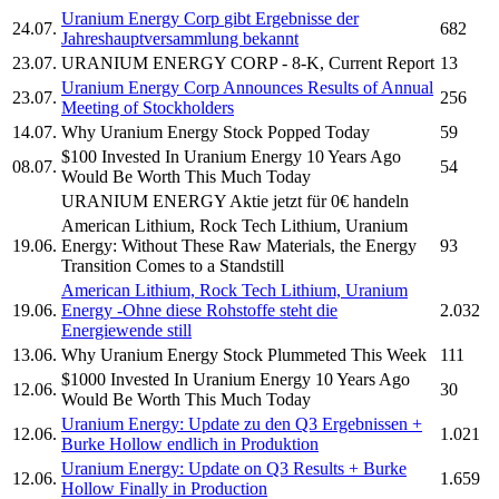
Uranium Energy Corp
gibt Ergebnisse der
24.07.
682
Jahreshauptversammlung bekannt
23.07.
URANIUM ENERGY CORP
- 8-K, Current Report
13
Uranium Energy Corp
Announces Results of Annual
23.07.
256
Meeting of Stockholders
14.07.
Why
Uranium Energy
Stock Popped Today
59
$100 Invested In
Uranium Energy
10 Years Ago
08.07.
54
Would Be Worth This Much Today
URANIUM ENERGY
Aktie jetzt für 0€ handeln
American Lithium, Rock Tech Lithium,
Uranium
19.06.
Energy:
Without These Raw Materials, the Energy
93
Transition Comes to a Standstill
American Lithium, Rock Tech Lithium,
Uranium
19.06.
Energy
-Ohne diese Rohstoffe steht die
2.032
Energiewende still
13.06.
Why
Uranium Energy
Stock Plummeted This Week
111
$1000 Invested In
Uranium Energy
10 Years Ago
12.06.
30
Would Be Worth This Much Today
Uranium Energy:
Update zu den Q3 Ergebnissen +
12.06.
1.021
Burke Hollow endlich in Produktion
Uranium Energy:
Update on Q3 Results + Burke
12.06.
1.659
Hollow Finally in Production