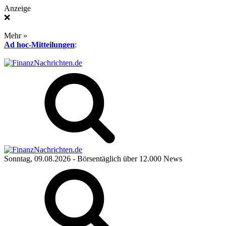
Anzeige
❌
Mehr »
Ad hoc-Mitteilungen
:
Sonntag, 09.08.2026
- Börsentäglich über 12.000 News