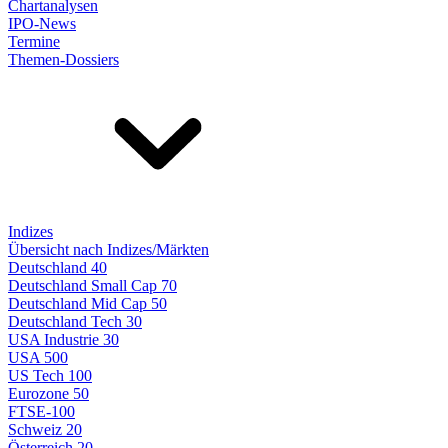
Chartanalysen
IPO-News
Termine
Themen-Dossiers
Indizes
Übersicht nach Indizes/Märkten
Deutschland 40
Deutschland Small Cap 70
Deutschland Mid Cap 50
Deutschland Tech 30
USA Industrie 30
USA 500
US Tech 100
Eurozone 50
FTSE-100
Schweiz 20
Österreich 20