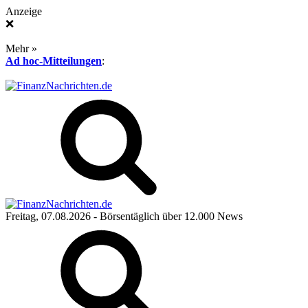
Anzeige
❌
Mehr »
Ad hoc-Mitteilungen
:
Freitag, 07.08.2026
- Börsentäglich über 12.000 News