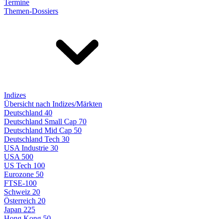
Termine
Themen-Dossiers
Indizes
Übersicht nach Indizes/Märkten
Deutschland 40
Deutschland Small Cap 70
Deutschland Mid Cap 50
Deutschland Tech 30
USA Industrie 30
USA 500
US Tech 100
Eurozone 50
FTSE-100
Schweiz 20
Österreich 20
Japan 225
Hong Kong 50