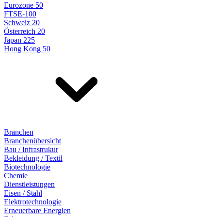
Eurozone 50
FTSE-100
Schweiz 20
Österreich 20
Japan 225
Hong Kong 50
Branchen
Branchenübersicht
Bau / Infrastrukur
Bekleidung / Textil
Biotechnologie
Chemie
Dienstleistungen
Eisen / Stahl
Elektrotechnologie
Erneuerbare Energien