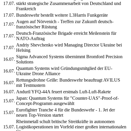
17.07.
stärkt strategische Zusammenarbeit von Deutschland und
Frankreich
17.07.
Bundeswehr bestellt weitere L3Harris Funkgeräte
Augen auf Nörvenich - Treffen zur Zukunft deutsch-
17.07.
französischer Rüstung
Deutsch-Französische Brigade erreicht Meilenstein für
17.07.
NATO-Auftrag
Andriy Shevchenko wird Managing Director Ukraine bei
17.07.
Helsing
Sigma Advanced Systems übernimmt Bromford Precision
16.07.
Solutions
Quantum Systems wird Gründungsmitglied der EU-
16.07.
Ukraine Drone Alliance
Rettungsdrohne Grille: Bundeswehr beauftragt AVILUS
16.07.
mit Testmustern
16.07.
Anduril YFQ-44A feuert erstmals Luft-Luft-Rakete
Japan: Quantum Systems für "Counter-UAS"-Proof-of-
15.07.
Concept-Programm ausgewählt
Eurofighter Tranche 4 für die Bundeswehr - 1. Jet der
15.07.
neuen Top-Version startet
Rheinmetall schult britische Streitkräfte in autonomen
15.07.
Logistikoperationen im Vorfeld einer großen internationalen