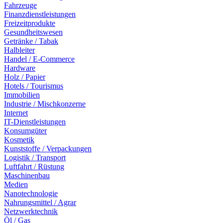
Fahrzeuge
Finanzdienstleistungen
Freizeitprodukte
Gesundheitswesen
Getränke / Tabak
Halbleiter
Handel / E-Commerce
Hardware
Holz / Papier
Hotels / Tourismus
Immobilien
Industrie / Mischkonzerne
Internet
IT-Dienstleistungen
Konsumgüter
Kosmetik
Kunststoffe / Verpackungen
Logistik / Transport
Luftfahrt / Rüstung
Maschinenbau
Medien
Nanotechnologie
Nahrungsmittel / Agrar
Netzwerktechnik
Öl / Gas