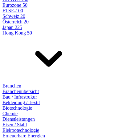
Eurozone 50
FTSE-100
Schweiz 20
Österreich 20
Japan 225
Hong Kong 50
Branchen
Branchenübersicht
Bau / Infrastrukur
Bekleidung / Textil
Biotechnologie
Chemie
Dienstleistungen
Eisen / Stahl
Elektrotechnologie
Erneuerbare Energien