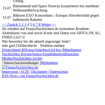
Übung
Rheinmetall und Space Norway kooperieren bei maritimer
15.07.
Weltraumüberwachung
Bliksem EXO Konsortium - Europas Abwehrschild gegen
15.07.
ballistische Raketen
<< Zurück
1
2
3
4
5
6
7
8
Weiter >>
Sie erhalten auf FinanzNachrichten.de kostenlose Realtime-
Aktienkurse von
und
sowie Kurse und Daten von
ARIVA.DE AG
.
FNRD-2.627.0
Wie bewerten Sie die aktuell angezeigte Seite?
sehr gut
1
2
3
4
5
6
schlecht
Problem melden
Deutschland 40
Xetra-Orderbuch
Ad hoc-Mitteilungen
Nachrichten Börsen
Aktien-Empfehlungen
Branchen
Medien
Nachrichten-Archiv
Mediadaten
Datenschutzeinstellungen
Impressum | AGB | Disclaimer | Datenschutz
RSS-News von FinanzNachrichten.de