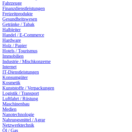
Fahrzeuge
Finanzdienstleistungen
Freizeitprodukte
Gesundheitswesen
Getränke / Tabak
Halbleiter
Handel / E-Commerce
Hardware
Holz / Papier
Hotels / Tourismus
Immobilien
Industrie / Mischkonzerne
Internet
IT-Dienstleistungen
Konsumgüter
Kosmetik
Kunststoffe / Verpackungen
Logistik / Transport
Luftfahrt / Rüstung
Maschinenbau
Medien
Nanotechnologie
Nahrungsmittel / Agrar
Netzwerktechnik
Öl / Gas