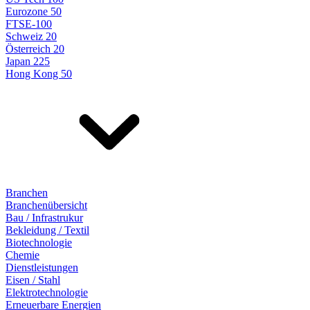
Eurozone 50
FTSE-100
Schweiz 20
Österreich 20
Japan 225
Hong Kong 50
Branchen
Branchenübersicht
Bau / Infrastrukur
Bekleidung / Textil
Biotechnologie
Chemie
Dienstleistungen
Eisen / Stahl
Elektrotechnologie
Erneuerbare Energien