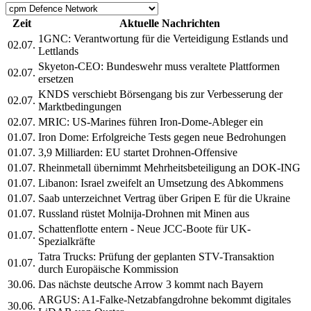
Zeit
Aktuelle Nachrichten
1GNC: Verantwortung für die Verteidigung Estlands und
02.07.
Lettlands
Skyeton-CEO: Bundeswehr muss veraltete Plattformen
02.07.
ersetzen
KNDS verschiebt Börsengang bis zur Verbesserung der
02.07.
Marktbedingungen
02.07.
MRIC: US-Marines führen Iron-Dome-Ableger ein
01.07.
Iron Dome: Erfolgreiche Tests gegen neue Bedrohungen
01.07.
3,9 Milliarden: EU startet Drohnen-Offensive
01.07.
Rheinmetall übernimmt Mehrheitsbeteiligung an DOK-ING
01.07.
Libanon: Israel zweifelt an Umsetzung des Abkommens
01.07.
Saab unterzeichnet Vertrag über Gripen E für die Ukraine
01.07.
Russland rüstet Molnija-Drohnen mit Minen aus
Schattenflotte entern - Neue JCC-Boote für UK-
01.07.
Spezialkräfte
Tatra Trucks: Prüfung der geplanten STV-Transaktion
01.07.
durch Europäische Kommission
30.06.
Das nächste deutsche Arrow 3 kommt nach Bayern
ARGUS: A1-Falke-Netzabfangdrohne bekommt digitales
30.06.