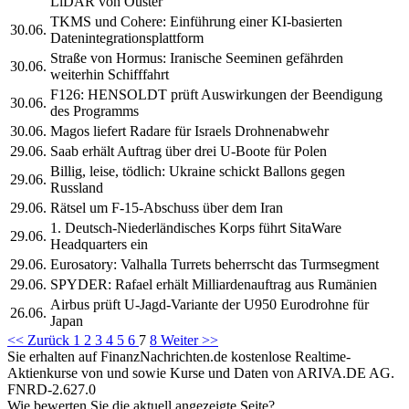
LiDAR von Ouster
TKMS und Cohere: Einführung einer KI-basierten
30.06.
Datenintegrationsplattform
Straße von Hormus: Iranische Seeminen gefährden
30.06.
weiterhin Schifffahrt
F126: HENSOLDT prüft Auswirkungen der Beendigung
30.06.
des Programms
30.06.
Magos liefert Radare für Israels Drohnenabwehr
29.06.
Saab erhält Auftrag über drei U-Boote für Polen
Billig, leise, tödlich: Ukraine schickt Ballons gegen
29.06.
Russland
29.06.
Rätsel um F-15-Abschuss über dem Iran
1. Deutsch-Niederländisches Korps führt SitaWare
29.06.
Headquarters ein
29.06.
Eurosatory: Valhalla Turrets beherrscht das Turmsegment
29.06.
SPYDER: Rafael erhält Milliardenauftrag aus Rumänien
Airbus prüft U-Jagd-Variante der U950 Eurodrohne für
26.06.
Japan
<< Zurück
1
2
3
4
5
6
7
8
Weiter >>
Sie erhalten auf FinanzNachrichten.de kostenlose Realtime-
Aktienkurse von
und
sowie Kurse und Daten von
ARIVA.DE AG
.
FNRD-2.627.0
Wie bewerten Sie die aktuell angezeigte Seite?