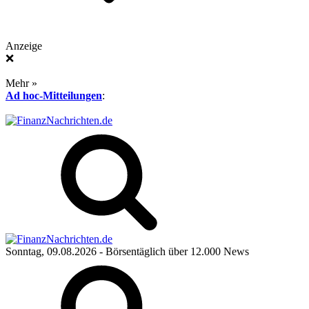
Anzeige
❌
Mehr »
Ad hoc-Mitteilungen
:
Sonntag, 09.08.2026
- Börsentäglich über 12.000 News