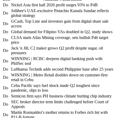
Do
Nickel Asia first half 2026 profit surges 93% to P4B
Jollibee's UAE-exclusive Pistachio Kunafa Sundae reflects
Do
global strategy
GCash, Top Line and investors gain from digital share sale
Do
access
Do
Global demand for Filipino VAs doubled in Q2, study shows
CLSA starts Atlas Mining coverage, sets bullish P46 target
Do
price
Jack 'n Jill, C2 maker grows Q2 profit despite sugar, oil
Do
pressures
WINNING | RCBC deepens digital banking push with
Do
PhilSec nod
Do
Lufthansa Technik adds second Philippine base after 25 years
WINNING | Metro Retail doubles down on customer-first
Do
retail in Cebu
Cebu Pacific says fuel shock made Q2 toughest since
Do
pandemic, slips to loss
Do
Semicon firm says PH business climate hurting chip industry
SEC broker director term limits challenged before Court of
Do
Appeals
Martin Romualdez's mother returns to Forbes rich list with
Do
P11-B fortune