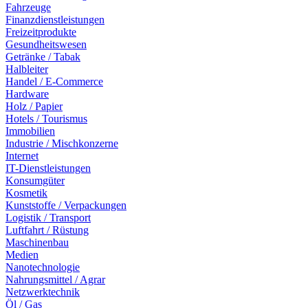
Fahrzeuge
Finanzdienstleistungen
Freizeitprodukte
Gesundheitswesen
Getränke / Tabak
Halbleiter
Handel / E-Commerce
Hardware
Holz / Papier
Hotels / Tourismus
Immobilien
Industrie / Mischkonzerne
Internet
IT-Dienstleistungen
Konsumgüter
Kosmetik
Kunststoffe / Verpackungen
Logistik / Transport
Luftfahrt / Rüstung
Maschinenbau
Medien
Nanotechnologie
Nahrungsmittel / Agrar
Netzwerktechnik
Öl / Gas