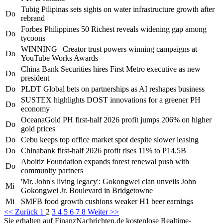
Tubig Pilipinas sets sights on water infrastructure growth after
Do
rebrand
Forbes Philippines 50 Richest reveals widening gap among
Do
tycoons
WINNING | Creator trust powers winning campaigns at
Do
YouTube Works Awards
China Bank Securities hires First Metro executive as new
Do
president
Do
PLDT Global bets on partnerships as AI reshapes business
SUSTEX highlights DOST innovations for a greener PH
Do
economy
OceanaGold PH first-half 2026 profit jumps 206% on higher
Do
gold prices
Do
Cebu keeps top office market spot despite slower leasing
Do
Chinabank first-half 2026 profit rises 11% to P14.5B
Aboitiz Foundation expands forest renewal push with
Do
community partners
'Mr. John's living legacy': Gokongwei clan unveils John
Mi
Gokongwei Jr. Boulevard in Bridgetowne
Mi
SMFB food growth cushions weaker H1 beer earnings
<< Zurück
1
2
3
4
5
6
7
8
Weiter >>
Sie erhalten auf FinanzNachrichten.de kostenlose Realtime-