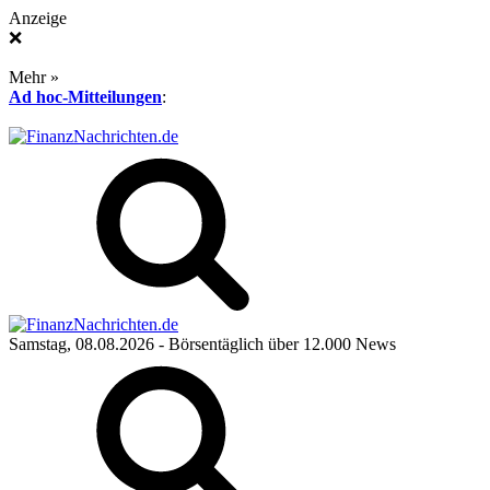
Anzeige
❌
Mehr »
Ad hoc-Mitteilungen
:
Samstag, 08.08.2026
- Börsentäglich über 12.000 News