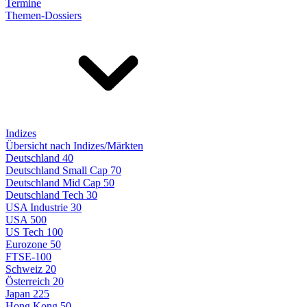
Termine
Themen-Dossiers
Indizes
Übersicht nach Indizes/Märkten
Deutschland 40
Deutschland Small Cap 70
Deutschland Mid Cap 50
Deutschland Tech 30
USA Industrie 30
USA 500
US Tech 100
Eurozone 50
FTSE-100
Schweiz 20
Österreich 20
Japan 225
Hong Kong 50