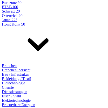
Eurozone 50
FTSE-100
Schweiz 20
Österreich 20
Japan 225
Hong Kong 50
Branchen
Branchenübersicht
Bau / Infrastrukur
Bekleidung / Textil
Biotechnologie
Chemie
Dienstleistungen
Eisen / Stahl
Elektrotechnologie
Erneuerbare Energien