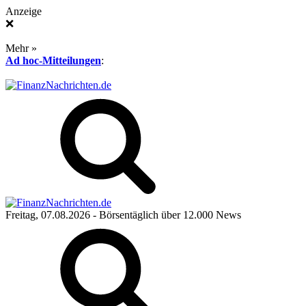
Anzeige
❌
Mehr »
Ad hoc-Mitteilungen
:
Freitag, 07.08.2026
- Börsentäglich über 12.000 News