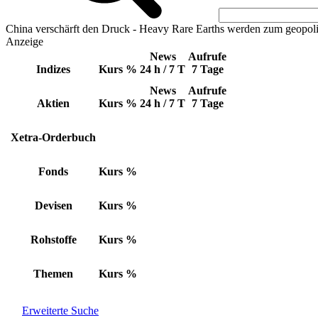
China verschärft den Druck - Heavy Rare Earths werden zum geopoli
Anzeige
News
Aufrufe
Indizes
Kurs
%
24 h / 7 T
7 Tage
News
Aufrufe
Aktien
Kurs
%
24 h / 7 T
7 Tage
Xetra-Orderbuch
Fonds
Kurs
%
Devisen
Kurs
%
Rohstoffe
Kurs
%
Themen
Kurs
%
Erweiterte Suche