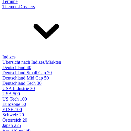
Termine
Themen-Dossiers
Indizes
Übersicht nach Indizes/Märkten
Deutschland 40
Deutschland Small Cap 70
Deutschland Mid Cap 50
Deutschland Tech 30
USA Industrie 30
USA 500
US Tech 100
Eurozone 50
FTSE-100
Schweiz 20
Österreich 20
Japan 225
Hong Kong 50