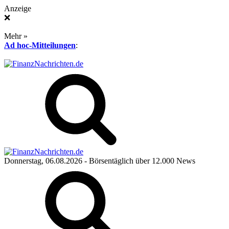
Anzeige
❌
Mehr »
Ad hoc-Mitteilungen
:
Donnerstag, 06.08.2026
- Börsentäglich über 12.000 News