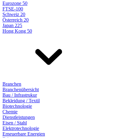
Eurozone 50
FTSE-100
Schweiz 20
Österreich 20
Japan 225
Hong Kong 50
Branchen
Branchenübersicht
Bau / Infrastrukur
Bekleidung / Textil
Biotechnologie
Chemie
Dienstleistungen
Eisen / Stahl
Elektrotechnologie
Erneuerbare Energien