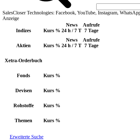
SalesCloser Technologies: Facebook, YouTube, Instagram, WhatsAp
Anzeige
News
Aufrufe
Indizes
Kurs
%
24 h / 7 T
7 Tage
News
Aufrufe
Aktien
Kurs
%
24 h / 7 T
7 Tage
Xetra-Orderbuch
Fonds
Kurs
%
Devisen
Kurs
%
Rohstoffe
Kurs
%
Themen
Kurs
%
Erweiterte Suche