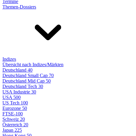
Termine
Themen-Dossiers
Indizes
Übersicht nach Indizes/Märkten
Deutschland 40
Deutschland Small Cap 70
Deutschland Mid Cap 50
Deutschland Tech 30
USA Industrie 30
USA 500
US Tech 100
Eurozone 50
FTSE-100
Schweiz 20
Österreich 20
Japan 225
Hong Kong 50