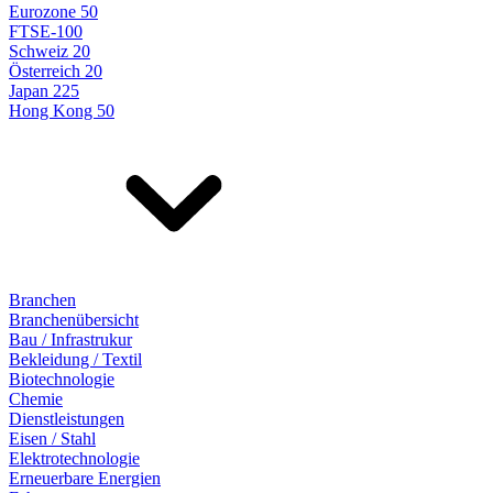
Eurozone 50
FTSE-100
Schweiz 20
Österreich 20
Japan 225
Hong Kong 50
Branchen
Branchenübersicht
Bau / Infrastrukur
Bekleidung / Textil
Biotechnologie
Chemie
Dienstleistungen
Eisen / Stahl
Elektrotechnologie
Erneuerbare Energien