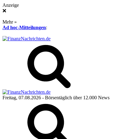
Anzeige
❌
Mehr »
Ad hoc-Mitteilungen
:
Freitag, 07.08.2026
- Börsentäglich über 12.000 News