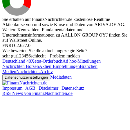
Sie erhalten auf FinanzNachrichten.de kostenlose Realtime-
Aktienkurse von
und
sowie Kurse und Daten von
ARIVA.DE AG
.
Weitere Kennzahlen, Fundamentaldaten und
Unternehmensinformationen zu AALLON GROUP OYJ finden Sie
auf
Wallstreet Online
.
FNRD-2.627.0
Wie bewerten Sie die aktuell angezeigte Seite?
sehr gut
1
2
3
4
5
6
schlecht
Problem melden
Deutschland 40
Xetra-Orderbuch
Ad hoc-Mitteilungen
Nachrichten Börsen
Aktien-Empfehlungen
Branchen
Medien
Nachrichten-Archiv
Mediadaten
Datenschutzeinstellungen
Impressum | AGB | Disclaimer | Datenschutz
RSS-News von FinanzNachrichten.de