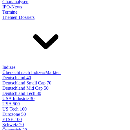
Chartanalysen
IPO-News
Termine
Themen-Dossiers
Indizes
Übersicht nach Indizes/Märkten
Deutschland 40
Deutschland Small Cap 70
Deutschland Mid Cap 50
Deutschland Tech 30
USA Industrie 30
USA 500
US Tech 100
Eurozone 50
FTSE-100
Schweiz 20
Österreich 20