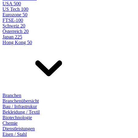
USA 500
US Tech 100
Eurozone 50
FTSE-100
Schweiz 20
Österreich 20
Japan 225
Hong Kong 50
Branchen
Branchenübersicht
Bau / Infrastrukur
Bekleidung / Textil
Biotechnologie
Chemie
Dienstleistungen
Eisen / Stahl