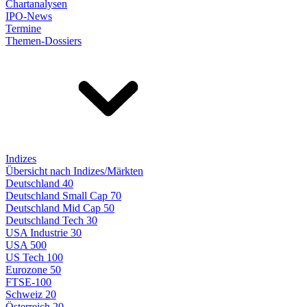
Chartanalysen
IPO-News
Termine
Themen-Dossiers
Indizes
Übersicht nach Indizes/Märkten
Deutschland 40
Deutschland Small Cap 70
Deutschland Mid Cap 50
Deutschland Tech 30
USA Industrie 30
USA 500
US Tech 100
Eurozone 50
FTSE-100
Schweiz 20
Österreich 20