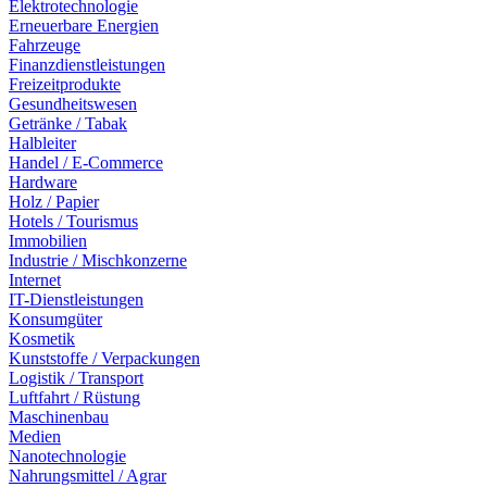
Elektrotechnologie
Erneuerbare Energien
Fahrzeuge
Finanzdienstleistungen
Freizeitprodukte
Gesundheitswesen
Getränke / Tabak
Halbleiter
Handel / E-Commerce
Hardware
Holz / Papier
Hotels / Tourismus
Immobilien
Industrie / Mischkonzerne
Internet
IT-Dienstleistungen
Konsumgüter
Kosmetik
Kunststoffe / Verpackungen
Logistik / Transport
Luftfahrt / Rüstung
Maschinenbau
Medien
Nanotechnologie
Nahrungsmittel / Agrar