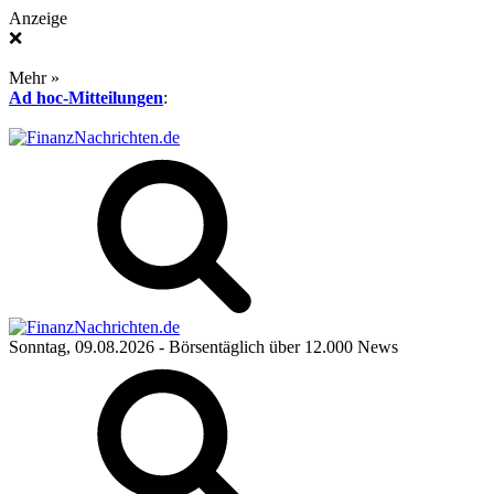
Anzeige
❌
Mehr »
Ad hoc-Mitteilungen
:
Sonntag, 09.08.2026
- Börsentäglich über 12.000 News