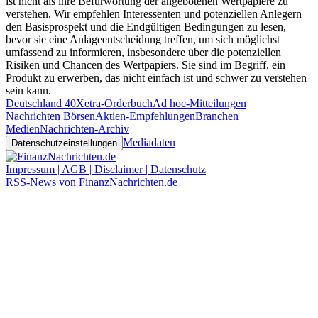
ist nicht als ihre Befürwortung der angebotenen Wertpapiere zu
verstehen. Wir empfehlen Interessenten und potenziellen Anlegern
den Basisprospekt und die Endgültigen Bedingungen zu lesen,
bevor sie eine Anlageentscheidung treffen, um sich möglichst
umfassend zu informieren, insbesondere über die potenziellen
Risiken und Chancen des Wertpapiers. Sie sind im Begriff, ein
Produkt zu erwerben, das nicht einfach ist und schwer zu verstehen
sein kann.
Deutschland 40
Xetra-Orderbuch
Ad hoc-Mitteilungen
Nachrichten Börsen
Aktien-Empfehlungen
Branchen
Medien
Nachrichten-Archiv
Mediadaten
Datenschutzeinstellungen
Impressum | AGB | Disclaimer | Datenschutz
RSS-News von FinanzNachrichten.de