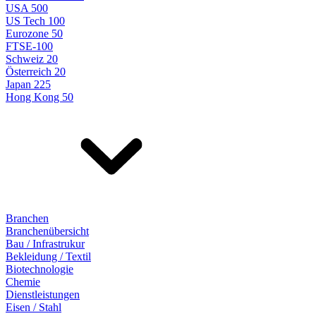
USA 500
US Tech 100
Eurozone 50
FTSE-100
Schweiz 20
Österreich 20
Japan 225
Hong Kong 50
Branchen
Branchenübersicht
Bau / Infrastrukur
Bekleidung / Textil
Biotechnologie
Chemie
Dienstleistungen
Eisen / Stahl