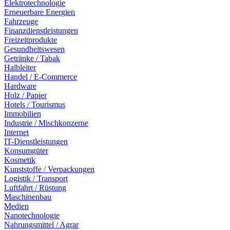
Elektrotechnologie
Erneuerbare Energien
Fahrzeuge
Finanzdienstleistungen
Freizeitprodukte
Gesundheitswesen
Getränke / Tabak
Halbleiter
Handel / E-Commerce
Hardware
Holz / Papier
Hotels / Tourismus
Immobilien
Industrie / Mischkonzerne
Internet
IT-Dienstleistungen
Konsumgüter
Kosmetik
Kunststoffe / Verpackungen
Logistik / Transport
Luftfahrt / Rüstung
Maschinenbau
Medien
Nanotechnologie
Nahrungsmittel / Agrar