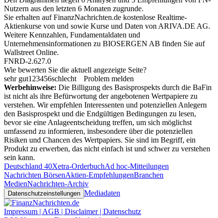
Nutzern aus den letzten 6 Monaten zugrunde.
Sie erhalten auf FinanzNachrichten.de kostenlose Realtime-
Aktienkurse von
und
sowie Kurse und Daten von
ARIVA.DE AG
.
Weitere Kennzahlen, Fundamentaldaten und
Unternehmensinformationen zu BIOSERGEN AB finden Sie auf
Wallstreet Online
.
FNRD-2.627.0
Wie bewerten Sie die aktuell angezeigte Seite?
sehr gut
1
2
3
4
5
6
schlecht
Problem melden
Werbehinweise:
Die Billigung des Basisprospekts durch die BaFin
ist nicht als ihre Befürwortung der angebotenen Wertpapiere zu
verstehen. Wir empfehlen Interessenten und potenziellen Anlegern
den Basisprospekt und die Endgültigen Bedingungen zu lesen,
bevor sie eine Anlageentscheidung treffen, um sich möglichst
umfassend zu informieren, insbesondere über die potenziellen
Risiken und Chancen des Wertpapiers. Sie sind im Begriff, ein
Produkt zu erwerben, das nicht einfach ist und schwer zu verstehen
sein kann.
Deutschland 40
Xetra-Orderbuch
Ad hoc-Mitteilungen
Nachrichten Börsen
Aktien-Empfehlungen
Branchen
Medien
Nachrichten-Archiv
Mediadaten
Datenschutzeinstellungen
Impressum | AGB | Disclaimer | Datenschutz