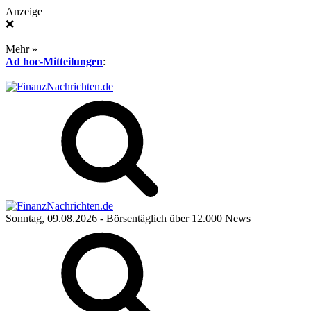
Anzeige
❌
Mehr »
Ad hoc-Mitteilungen
:
Sonntag, 09.08.2026
- Börsentäglich über 12.000 News