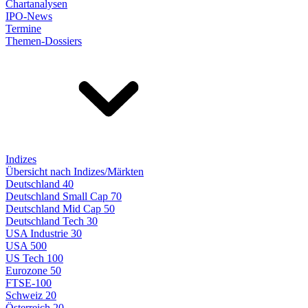
Chartanalysen
IPO-News
Termine
Themen-Dossiers
Indizes
Übersicht nach Indizes/Märkten
Deutschland 40
Deutschland Small Cap 70
Deutschland Mid Cap 50
Deutschland Tech 30
USA Industrie 30
USA 500
US Tech 100
Eurozone 50
FTSE-100
Schweiz 20
Österreich 20