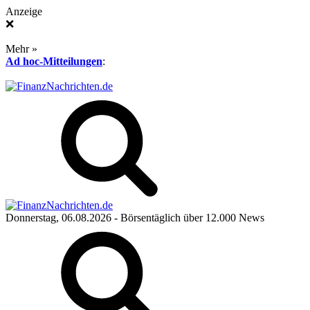
Anzeige
❌
Mehr »
Ad hoc-Mitteilungen
:
Donnerstag, 06.08.2026
- Börsentäglich über 12.000 News