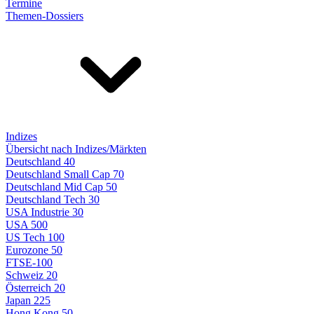
Termine
Themen-Dossiers
Indizes
Übersicht nach Indizes/Märkten
Deutschland 40
Deutschland Small Cap 70
Deutschland Mid Cap 50
Deutschland Tech 30
USA Industrie 30
USA 500
US Tech 100
Eurozone 50
FTSE-100
Schweiz 20
Österreich 20
Japan 225
Hong Kong 50