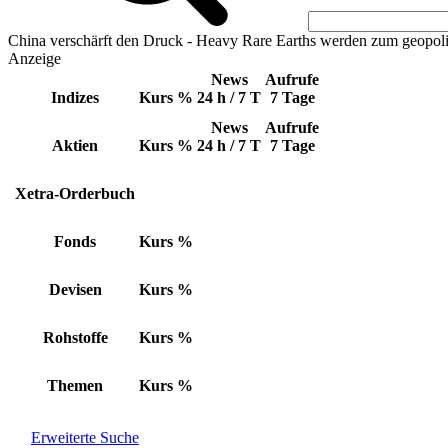
China verschärft den Druck - Heavy Rare Earths werden zum geopoli
Anzeige
News
Aufrufe
Indizes
Kurs
%
24 h / 7 T
7 Tage
News
Aufrufe
Aktien
Kurs
%
24 h / 7 T
7 Tage
Xetra-Orderbuch
Fonds
Kurs
%
Devisen
Kurs
%
Rohstoffe
Kurs
%
Themen
Kurs
%
Erweiterte Suche