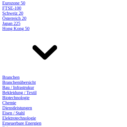
Eurozone 50
FTSE-100
Schweiz 20
Österreich 20
Japan 225
Hong Kong 50
Branchen
Branchenübersicht
Bau / Infrastrukur
Bekleidung / Textil
Biotechnologie
Chemie
Dienstleistungen
Eisen / Stahl
Elektrotechnologie
Erneuerbare Energien