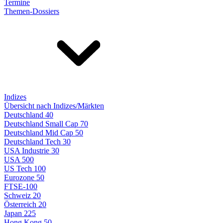
Termine
Themen-Dossiers
Indizes
Übersicht nach Indizes/Märkten
Deutschland 40
Deutschland Small Cap 70
Deutschland Mid Cap 50
Deutschland Tech 30
USA Industrie 30
USA 500
US Tech 100
Eurozone 50
FTSE-100
Schweiz 20
Österreich 20
Japan 225
Hong Kong 50