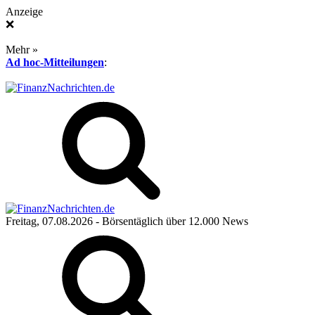
Anzeige
❌
Mehr »
Ad hoc-Mitteilungen
:
Freitag, 07.08.2026
- Börsentäglich über 12.000 News