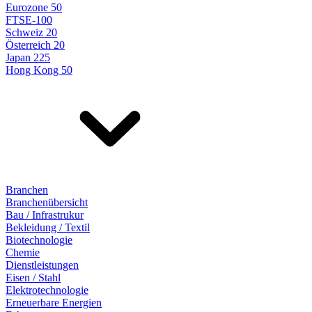
Eurozone 50
FTSE-100
Schweiz 20
Österreich 20
Japan 225
Hong Kong 50
Branchen
Branchenübersicht
Bau / Infrastrukur
Bekleidung / Textil
Biotechnologie
Chemie
Dienstleistungen
Eisen / Stahl
Elektrotechnologie
Erneuerbare Energien