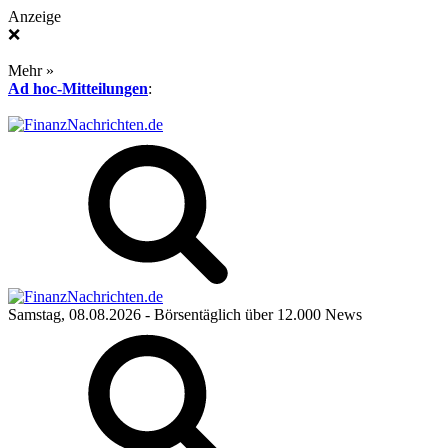
Anzeige
❌
Mehr »
Ad hoc-Mitteilungen
:
Samstag, 08.08.2026
- Börsentäglich über 12.000 News