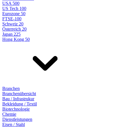
USA 500
US Tech 100
Eurozone 50
FTSE-100
Schweiz 20
Österreich 20
Japan 225
Hong Kong 50
Branchen
Branchenübersicht
Bau / Infrastrukur
Bekleidung / Textil
Biotechnologie
Chemie
Dienstleistungen
Eisen / Stahl