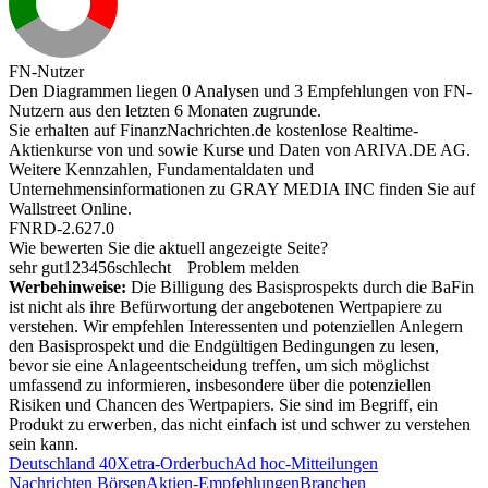
FN-Nutzer
Den Diagrammen liegen 0 Analysen und 3 Empfehlungen von FN-
Nutzern aus den letzten 6 Monaten zugrunde.
Sie erhalten auf FinanzNachrichten.de kostenlose Realtime-
Aktienkurse von
und
sowie Kurse und Daten von
ARIVA.DE AG
.
Weitere Kennzahlen, Fundamentaldaten und
Unternehmensinformationen zu GRAY MEDIA INC finden Sie auf
Wallstreet Online
.
FNRD-2.627.0
Wie bewerten Sie die aktuell angezeigte Seite?
sehr gut
1
2
3
4
5
6
schlecht
Problem melden
Werbehinweise:
Die Billigung des Basisprospekts durch die BaFin
ist nicht als ihre Befürwortung der angebotenen Wertpapiere zu
verstehen. Wir empfehlen Interessenten und potenziellen Anlegern
den Basisprospekt und die Endgültigen Bedingungen zu lesen,
bevor sie eine Anlageentscheidung treffen, um sich möglichst
umfassend zu informieren, insbesondere über die potenziellen
Risiken und Chancen des Wertpapiers. Sie sind im Begriff, ein
Produkt zu erwerben, das nicht einfach ist und schwer zu verstehen
sein kann.
Deutschland 40
Xetra-Orderbuch
Ad hoc-Mitteilungen
Nachrichten Börsen
Aktien-Empfehlungen
Branchen