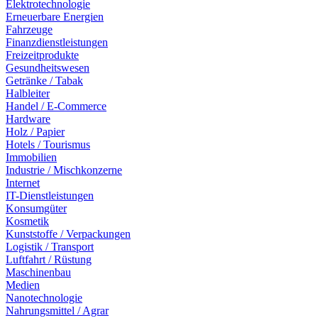
Elektrotechnologie
Erneuerbare Energien
Fahrzeuge
Finanzdienstleistungen
Freizeitprodukte
Gesundheitswesen
Getränke / Tabak
Halbleiter
Handel / E-Commerce
Hardware
Holz / Papier
Hotels / Tourismus
Immobilien
Industrie / Mischkonzerne
Internet
IT-Dienstleistungen
Konsumgüter
Kosmetik
Kunststoffe / Verpackungen
Logistik / Transport
Luftfahrt / Rüstung
Maschinenbau
Medien
Nanotechnologie
Nahrungsmittel / Agrar