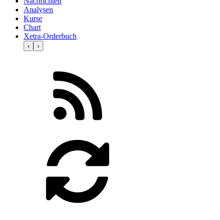
Nachrichten
Analysen
Kurse
Chart
Xetra-Orderbuch
‹
›