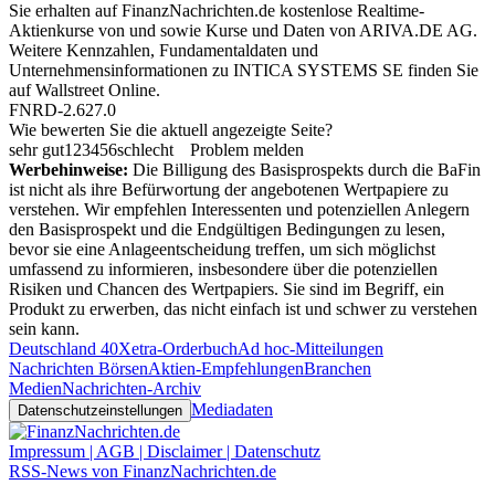
Sie erhalten auf FinanzNachrichten.de kostenlose Realtime-
Aktienkurse von
und
sowie Kurse und Daten von
ARIVA.DE AG
.
Weitere Kennzahlen, Fundamentaldaten und
Unternehmensinformationen zu INTICA SYSTEMS SE finden Sie
auf
Wallstreet Online
.
FNRD-2.627.0
Wie bewerten Sie die aktuell angezeigte Seite?
sehr gut
1
2
3
4
5
6
schlecht
Problem melden
Werbehinweise:
Die Billigung des Basisprospekts durch die BaFin
ist nicht als ihre Befürwortung der angebotenen Wertpapiere zu
verstehen. Wir empfehlen Interessenten und potenziellen Anlegern
den Basisprospekt und die Endgültigen Bedingungen zu lesen,
bevor sie eine Anlageentscheidung treffen, um sich möglichst
umfassend zu informieren, insbesondere über die potenziellen
Risiken und Chancen des Wertpapiers. Sie sind im Begriff, ein
Produkt zu erwerben, das nicht einfach ist und schwer zu verstehen
sein kann.
Deutschland 40
Xetra-Orderbuch
Ad hoc-Mitteilungen
Nachrichten Börsen
Aktien-Empfehlungen
Branchen
Medien
Nachrichten-Archiv
Mediadaten
Datenschutzeinstellungen
Impressum | AGB | Disclaimer | Datenschutz
RSS-News von FinanzNachrichten.de