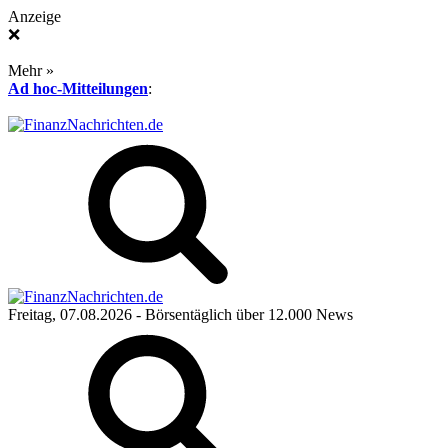
Anzeige
❌
Mehr »
Ad hoc-Mitteilungen
:
Freitag, 07.08.2026
- Börsentäglich über 12.000 News