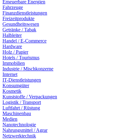
Erneuerbare Energien
Fahrzeuge
Finanzdienstleistungen
Freizeitprodukte
Gesundheitswesen
Getränke / Tabak
Halbleiter
Handel / E-Commerce
Hardware
Holz / Papier
Hotels / Tourismus
Immobilien
Industrie / Mischkonzerne
Internet
IT-Dienstleistungen
Konsumgüter
Kosmetik
Kunststoffe / Verpackungen
Logistik / Transport
Luftfahrt / Rüstung
Maschinenbau
Medien
Nanotechnologie
Nahrungsmittel / Agrar
Netzwerktechnik