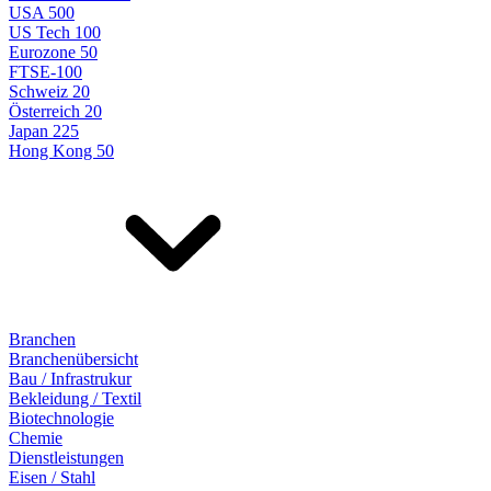
USA 500
US Tech 100
Eurozone 50
FTSE-100
Schweiz 20
Österreich 20
Japan 225
Hong Kong 50
Branchen
Branchenübersicht
Bau / Infrastrukur
Bekleidung / Textil
Biotechnologie
Chemie
Dienstleistungen
Eisen / Stahl