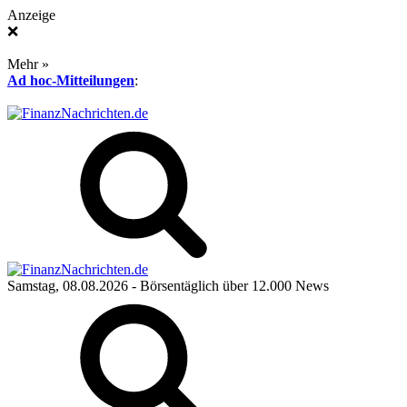
Anzeige
❌
Mehr »
Ad hoc-Mitteilungen
:
Samstag, 08.08.2026
- Börsentäglich über 12.000 News