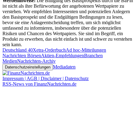
Werbehinweise:
Die Billigung des Basisprospekts durch die BaFin
ist nicht als ihre Befürwortung der angebotenen Wertpapiere zu
verstehen. Wir empfehlen Interessenten und potenziellen Anlegern
den Basisprospekt und die Endgültigen Bedingungen zu lesen,
bevor sie eine Anlageentscheidung treffen, um sich möglichst
umfassend zu informieren, insbesondere über die potenziellen
Risiken und Chancen des Wertpapiers. Sie sind im Begriff, ein
Produkt zu erwerben, das nicht einfach ist und schwer zu verstehen
sein kann.
Deutschland 40
Xetra-Orderbuch
Ad hoc-Mitteilungen
Nachrichten Börsen
Aktien-Empfehlungen
Branchen
Medien
Nachrichten-Archiv
Mediadaten
Datenschutzeinstellungen
Impressum | AGB | Disclaimer | Datenschutz
RSS-News von FinanzNachrichten.de