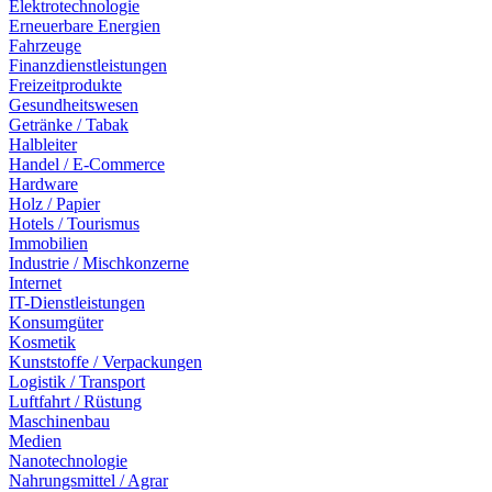
Elektrotechnologie
Erneuerbare Energien
Fahrzeuge
Finanzdienstleistungen
Freizeitprodukte
Gesundheitswesen
Getränke / Tabak
Halbleiter
Handel / E-Commerce
Hardware
Holz / Papier
Hotels / Tourismus
Immobilien
Industrie / Mischkonzerne
Internet
IT-Dienstleistungen
Konsumgüter
Kosmetik
Kunststoffe / Verpackungen
Logistik / Transport
Luftfahrt / Rüstung
Maschinenbau
Medien
Nanotechnologie
Nahrungsmittel / Agrar