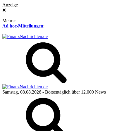
Anzeige
❌
Mehr »
Ad hoc-Mitteilungen
:
Samstag, 08.08.2026
- Börsentäglich über 12.000 News