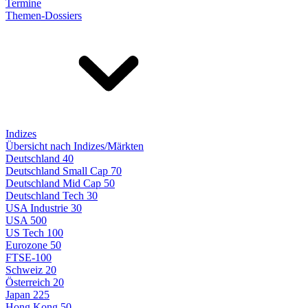
Termine
Themen-Dossiers
Indizes
Übersicht nach Indizes/Märkten
Deutschland 40
Deutschland Small Cap 70
Deutschland Mid Cap 50
Deutschland Tech 30
USA Industrie 30
USA 500
US Tech 100
Eurozone 50
FTSE-100
Schweiz 20
Österreich 20
Japan 225
Hong Kong 50