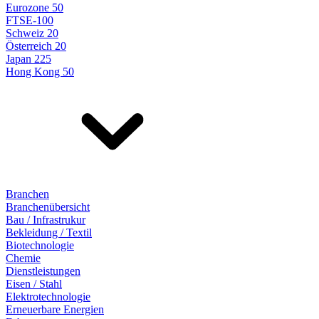
Eurozone 50
FTSE-100
Schweiz 20
Österreich 20
Japan 225
Hong Kong 50
Branchen
Branchenübersicht
Bau / Infrastrukur
Bekleidung / Textil
Biotechnologie
Chemie
Dienstleistungen
Eisen / Stahl
Elektrotechnologie
Erneuerbare Energien