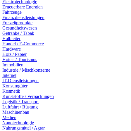
Elektrotechnologie
Erneuerbare Energien
Fahrzeuge
Finanzdienstleistungen
Freizeitprodukte
Gesundheitswesen
Getränke / Tabak
Halbleiter
Handel / E-Commerce
Hardware
Holz / Papier
Hotels / Tourismus
Immobilien
Industrie / Mischkonzerne
Internet
IT-Dienstleistungen
Konsumgüter
Kosmetik
Kunststoffe / Verpackungen
Logistik / Transport
Luftfahrt / Rüstung
Maschinenbau
Medien
Nanotechnologie
Nahrungsmittel / Agrar