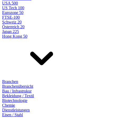
USA 500
US Tech 100
Eurozone 50
FTSE-100
Schweiz 20
Österreich 20
Japan 225
Hong Kong 50
Branchen
Branchenübersicht
Bau / Infrastrukur
Bekleidung / Textil
Biotechnologie
Chemie
Dienstleistungen
Eisen / Stahl