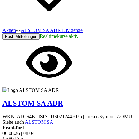
Aktien
»
»
ALSTOM SA ADR Dividende
Realtimekurse aktiv
Push Mitteilungen
ALSTOM SA ADR
WKN: A1CS4B
|
ISIN: US0212442075
|
Ticker-Symbol: AOMU
Siehe auch
ALSTOM SA
Frankfurt
06.08.26
|
08:04
1,650
Euro