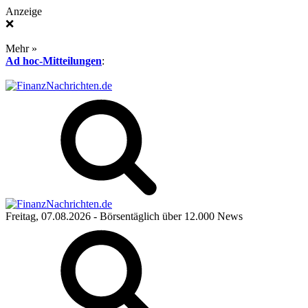
Anzeige
❌
Mehr »
Ad hoc-Mitteilungen
:
Freitag, 07.08.2026
- Börsentäglich über 12.000 News