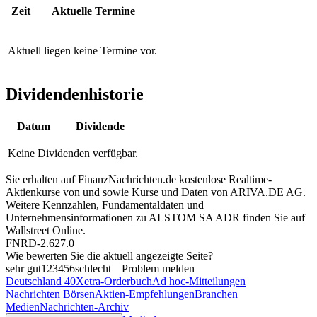
Zeit
Aktuelle Termine
Aktuell liegen keine Termine vor.
Dividendenhistorie
Datum
Dividende
Keine Dividenden verfügbar.
Sie erhalten auf FinanzNachrichten.de kostenlose Realtime-
Aktienkurse von
und
sowie Kurse und Daten von
ARIVA.DE AG
.
Weitere Kennzahlen, Fundamentaldaten und
Unternehmensinformationen zu ALSTOM SA ADR finden Sie auf
Wallstreet Online
.
FNRD-2.627.0
Wie bewerten Sie die aktuell angezeigte Seite?
sehr gut
1
2
3
4
5
6
schlecht
Problem melden
Deutschland 40
Xetra-Orderbuch
Ad hoc-Mitteilungen
Nachrichten Börsen
Aktien-Empfehlungen
Branchen
Medien
Nachrichten-Archiv