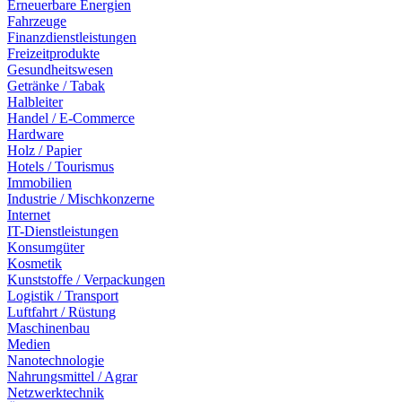
Erneuerbare Energien
Fahrzeuge
Finanzdienstleistungen
Freizeitprodukte
Gesundheitswesen
Getränke / Tabak
Halbleiter
Handel / E-Commerce
Hardware
Holz / Papier
Hotels / Tourismus
Immobilien
Industrie / Mischkonzerne
Internet
IT-Dienstleistungen
Konsumgüter
Kosmetik
Kunststoffe / Verpackungen
Logistik / Transport
Luftfahrt / Rüstung
Maschinenbau
Medien
Nanotechnologie
Nahrungsmittel / Agrar
Netzwerktechnik