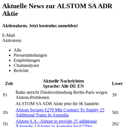
Aktuelle News zur ALSTOM SA ADR
Aktie
Aktienalarm. Jetzt kostenlos anmelden!
E-Mail
Aktivieren
Alle
Pressemitteilungen
Empfehlungen
Chartanalysen
Berichte
Aktuelle Nachrichten
Zeit
Leser
Sprache:
Alle
DE
EN
Bahn streicht Direktverbindung Berlin-Paris wegen
Fr
39
Alstom-
Problemen
ALSTOM SA ADR
Aktie jetzt für 0€ handeln
Alstom
Secures €270 Mln Contract To Supply 25
Di
581
Additional Trains In Australia
Alstom S.A.:
Alstom
to provide 25 additional
Di
262
X'trapolis 2.0 trains in Australia for €270m