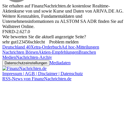
Sie erhalten auf FinanzNachrichten.de kostenlose Realtime-
Aktienkurse von
und
sowie Kurse und Daten von
ARIVA.DE AG
.
Weitere Kennzahlen, Fundamentaldaten und
Unternehmensinformationen zu ALSTOM SA ADR finden Sie auf
Wallstreet Online
.
FNRD-2.627.0
Wie bewerten Sie die aktuell angezeigte Seite?
sehr gut
1
2
3
4
5
6
schlecht
Problem melden
Deutschland 40
Xetra-Orderbuch
Ad hoc-Mitteilungen
Nachrichten Börsen
Aktien-Empfehlungen
Branchen
Medien
Nachrichten-Archiv
Mediadaten
Datenschutzeinstellungen
Impressum | AGB | Disclaimer | Datenschutz
RSS-News von FinanzNachrichten.de