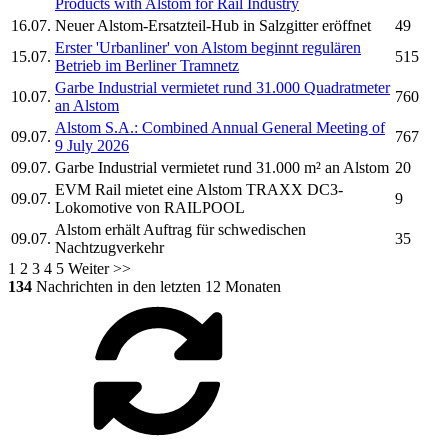
Products with
Alstom
for Rail Industry
16.07.
Neuer
Alstom-
Ersatzteil-Hub in Salzgitter eröffnet
49
Erster 'Urbanliner' von
Alstom
beginnt regulären
15.07.
515
Betrieb im Berliner Tramnetz
Garbe Industrial vermietet rund 31.000 Quadratmeter
10.07.
760
an
Alstom
Alstom S.A.:
Combined Annual General Meeting of
09.07.
767
9 July 2026
09.07.
Garbe Industrial vermietet rund 31.000 m² an
Alstom
20
EVM Rail mietet eine
Alstom
TRAXX DC3-
09.07.
9
Lokomotive von RAILPOOL
Alstom
erhält Auftrag für schwedischen
09.07.
35
Nachtzugverkehr
1
2
3
4
5
Weiter >>
134
Nachrichten in den letzten 12 Monaten