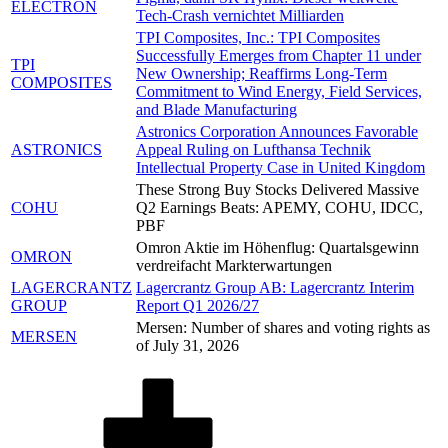
ELECTRON
Tech-Crash vernichtet Milliarden
TPI Composites, Inc.: TPI Composites
Successfully Emerges from Chapter 11 under
TPI
New Ownership; Reaffirms Long-Term
COMPOSITES
Commitment to Wind Energy, Field Services,
and Blade Manufacturing
Astronics Corporation Announces Favorable
ASTRONICS
Appeal Ruling on Lufthansa Technik
Intellectual Property Case in United Kingdom
These Strong Buy Stocks Delivered Massive
COHU
Q2 Earnings Beats: APEMY, COHU, IDCC,
PBF
Omron Aktie im Höhenflug: Quartalsgewinn
OMRON
verdreifacht Markterwartungen
LAGERCRANTZ
Lagercrantz Group AB: Lagercrantz Interim
GROUP
Report Q1 2026/27
Mersen: Number of shares and voting rights as
MERSEN
of July 31, 2026