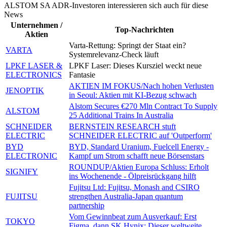
ALSTOM SA ADR-Investoren interessieren sich auch für diese
News
Unternehmen /
Top-Nachrichten
Aktien
Varta-Rettung: Springt der Staat ein?
VARTA
Systemrelevanz-Check läuft
LPKF LASER &
LPKF Laser: Dieses Kursziel weckt neue
ELECTRONICS
Fantasie
AKTIEN IM FOKUS/Nach hohen Verlusten
JENOPTIK
in Seoul: Aktien mit KI-Bezug schwach
Alstom Secures €270 Mln Contract To Supply
ALSTOM
25 Additional Trains In Australia
SCHNEIDER
BERNSTEIN RESEARCH stuft
ELECTRIC
SCHNEIDER ELECTRIC auf 'Outperform'
BYD
BYD, Standard Uranium, Fuelcell Energy -
ELECTRONIC
Kampf um Strom schafft neue Börsenstars
ROUNDUP/Aktien Europa Schluss: Erholt
SIGNIFY
ins Wochenende - Ölpreisrückgang hilft
Fujitsu Ltd: Fujitsu, Monash and CSIRO
FUJITSU
strengthen Australia-Japan quantum
partnership
Vom Gewinnbeat zum Ausverkauf: Erst
TOKYO
Figma, dann SK Hynix: Dieser weltweite