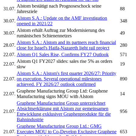
Alstom
bestätigt nach Prognoseschock seine
31.07.
88
Jahresziele
Alstom S.A.:
Update on the AMF investigation
30.07.
348
opened in 2021/22
Alstom
erhält Auftrag zur Modernisierung des
30.07.
49
rumänischen Schienennetzes
Alstom S.A.:
Alstom
and its partners reach financial
28.07.
280
close for Israel's Haifa-Nazareth light rail project
22.07.
Alstom
Q1 Sales Rise, Confirms FY27 Outlook
571
Alstom
Q1 FY2027 slides: sales rise 5% as orders
22.07.
19
slow
Alstom S.A.:
Alstom's
first quarter 2026/27: Priority
22.07.
on execution. Several operational milestones
890
achieved. FY 2026/27 outlook confirmed
Graphene Manufacturing Group Ltd: Graphene
22.07.
14
Manufacturing signs MOU with
Alstom
Graphene Manufacturing Group unterzeichnet
Absichtserklärung mit
Alstom
zur gemeinsamen
21.07.
956
Entwicklung exklusiver Graphenprodukte für die
Bahnindustrie
Graphene Manufacturing Group Ltd.: GMG
21.07.
Executes MOU to Co-Develop Exclusive Graphene
653