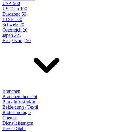
USA 500
US Tech 100
Eurozone 50
FTSE-100
Schweiz 20
Österreich 20
Japan 225
Hong Kong 50
Branchen
Branchenübersicht
Bau / Infrastrukur
Bekleidung / Textil
Biotechnologie
Chemie
Dienstleistungen
Eisen / Stahl