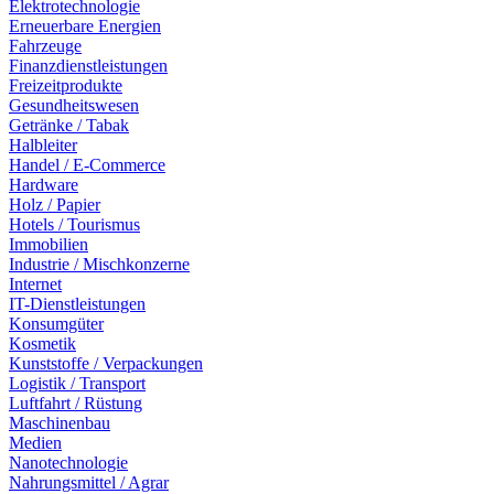
Elektrotechnologie
Erneuerbare Energien
Fahrzeuge
Finanzdienstleistungen
Freizeitprodukte
Gesundheitswesen
Getränke / Tabak
Halbleiter
Handel / E-Commerce
Hardware
Holz / Papier
Hotels / Tourismus
Immobilien
Industrie / Mischkonzerne
Internet
IT-Dienstleistungen
Konsumgüter
Kosmetik
Kunststoffe / Verpackungen
Logistik / Transport
Luftfahrt / Rüstung
Maschinenbau
Medien
Nanotechnologie
Nahrungsmittel / Agrar