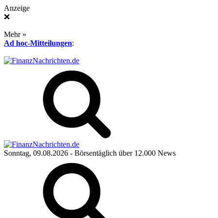
Anzeige
❌
Mehr »
Ad hoc-Mitteilungen
:
Sonntag, 09.08.2026
- Börsentäglich über 12.000 News