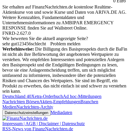
0 Euro
Sie erhalten auf FinanzNachrichten.de kostenlose Realtime-
Aktienkurse von
und
sowie Kurse und Daten von
ARIVA.DE AG
.
Weitere Kennzahlen, Fundamentaldaten und
Unternehmensinformationen zu AMBIPAR EMERGENCY
RESPONSE finden Sie auf
Wallstreet Online
.
FNRD-2.627.0
Wie bewerten Sie die aktuell angezeigte Seite?
sehr gut
1
2
3
4
5
6
schlecht
Problem melden
Werbehinweise:
Die Billigung des Basisprospekts durch die BaFin
ist nicht als ihre Befürwortung der angebotenen Wertpapiere zu
verstehen. Wir empfehlen Interessenten und potenziellen Anlegern
den Basisprospekt und die Endgültigen Bedingungen zu lesen,
bevor sie eine Anlageentscheidung treffen, um sich möglichst
umfassend zu informieren, insbesondere über die potenziellen
Risiken und Chancen des Wertpapiers. Sie sind im Begriff, ein
Produkt zu erwerben, das nicht einfach ist und schwer zu verstehen
sein kann.
Deutschland 40
Xetra-Orderbuch
Ad hoc-Mitteilungen
Nachrichten Börsen
Aktien-Empfehlungen
Branchen
Medien
Nachrichten-Archiv
Mediadaten
Datenschutzeinstellungen
Impressum | AGB | Disclaimer | Datenschutz
RSS-News von FinanzNachrichten.de