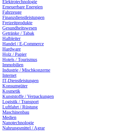
Elektrotechnologie
Erneuerbare Energien
Fahrzeuge
Finanzdienstleistungen
Freizeitprodukte
Gesundheitswesen
Getränke / Tabak
Halbleiter
Handel / E-Commerce
Hardware
Holz / Papier
Hotels / Tourismus
Immobilien
Industrie / Mischkonzerne
Internet
IT-Dienstleistungen
Konsumgüter
Kosmetik
Kunststoffe / Verpackungen
Logistik / Transport
Luftfahrt / Rüstung
Maschinenbau
Medien
Nanotechnologie
Nahrungsmittel / Agrar