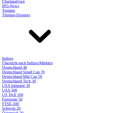
Chartanalysen
IPO-News
Termine
Themen-Dossiers
Indizes
Übersicht nach Indizes/Märkten
Deutschland 40
Deutschland Small Cap 70
Deutschland Mid Cap 50
Deutschland Tech 30
USA Industrie 30
USA 500
US Tech 100
Eurozone 50
FTSE-100
Schweiz 20
Österreich 20