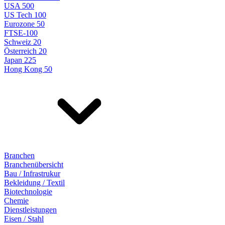
USA 500
US Tech 100
Eurozone 50
FTSE-100
Schweiz 20
Österreich 20
Japan 225
Hong Kong 50
Branchen
Branchenübersicht
Bau / Infrastrukur
Bekleidung / Textil
Biotechnologie
Chemie
Dienstleistungen
Eisen / Stahl