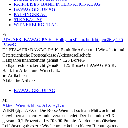
RAIFFEISEN BANK INTERNATIONAL AG
BAWAG GROUP AG
PALFINGER AG
STRABAG SE
WIENERBERGER AG
Fr
PTA-AFR: BAWAG P.S.K.: Halbjahresfinanzbericht gemäß § 125
BörseG
DJ PTA-AFR: BAWAG P.S.K. Bank für Arbeit und Wirtschaft und
Österreichische Postsparkasse Aktiengesellschaft:
Halbjahresfinanzbericht gemäß § 125 BörseG
Halbjahresfinanzbericht gemäß -- 125 BörseG BAWAG P.S.K.
Bank für Arbeit und Wirtschaft...
► Artikel lesen
Aktien im Artikel:
BAWAG GROUP AG
Mi
Aktien Wien Schluss: ATX legt zu
WIEN (dpa-AFX) - Die Börse Wien hat sich am Mittwoch mit
Gewinnen aus dem Handel verabschiedet. Der Leitindex ATX
gewann 0,7 Prozent auf 6.703,90 Punkte. An den europäischen
Leitbörsen gab es zur Wochenmitte keinen klaren Richtungstrend.