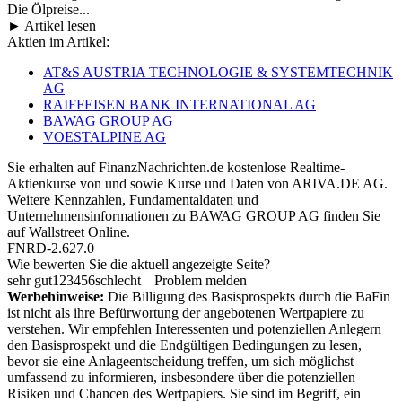
Die Ölpreise...
► Artikel lesen
Aktien im Artikel:
AT&S AUSTRIA TECHNOLOGIE & SYSTEMTECHNIK
AG
RAIFFEISEN BANK INTERNATIONAL AG
BAWAG GROUP AG
VOESTALPINE AG
Sie erhalten auf FinanzNachrichten.de kostenlose Realtime-
Aktienkurse von
und
sowie Kurse und Daten von
ARIVA.DE AG
.
Weitere Kennzahlen, Fundamentaldaten und
Unternehmensinformationen zu BAWAG GROUP AG finden Sie
auf
Wallstreet Online
.
FNRD-2.627.0
Wie bewerten Sie die aktuell angezeigte Seite?
sehr gut
1
2
3
4
5
6
schlecht
Problem melden
Werbehinweise:
Die Billigung des Basisprospekts durch die BaFin
ist nicht als ihre Befürwortung der angebotenen Wertpapiere zu
verstehen. Wir empfehlen Interessenten und potenziellen Anlegern
den Basisprospekt und die Endgültigen Bedingungen zu lesen,
bevor sie eine Anlageentscheidung treffen, um sich möglichst
umfassend zu informieren, insbesondere über die potenziellen
Risiken und Chancen des Wertpapiers. Sie sind im Begriff, ein