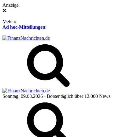
Anzeige
❌
Mehr »
Ad hoc-Mitteilungen
:
Sonntag, 09.08.2026
- Börsentäglich über 12.000 News