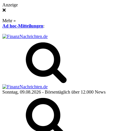
Anzeige
❌
Mehr »
Ad hoc-Mitteilungen
:
Sonntag, 09.08.2026
- Börsentäglich über 12.000 News