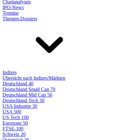
Chartanalysen
IPO-News
Termine
Themen-Dossiers
Indizes
Übersicht nach Indizes/Märkten
Deutschland 40
Deutschland Small Cap 70
Deutschland Mid Cap 50
Deutschland Tech 30
USA Industrie 30
USA 500
US Tech 100
Eurozone 50
FTSE-100
Schweiz 20
Österreich 20