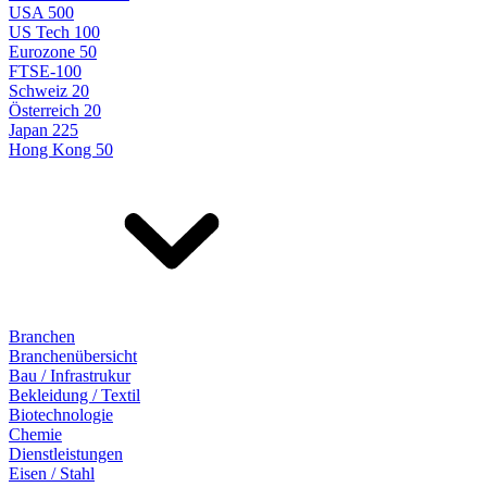
USA 500
US Tech 100
Eurozone 50
FTSE-100
Schweiz 20
Österreich 20
Japan 225
Hong Kong 50
Branchen
Branchenübersicht
Bau / Infrastrukur
Bekleidung / Textil
Biotechnologie
Chemie
Dienstleistungen
Eisen / Stahl