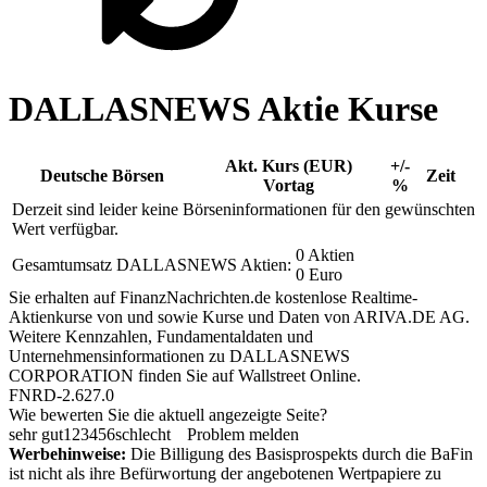
DALLASNEWS Aktie Kurse
Akt. Kurs (EUR)
+/-
Deutsche Börsen
Zeit
Vortag
%
Derzeit sind leider keine Börseninformationen für den gewünschten
Wert verfügbar.
0 Aktien
Gesamtumsatz DALLASNEWS Aktien:
0 Euro
Sie erhalten auf FinanzNachrichten.de kostenlose Realtime-
Aktienkurse von
und
sowie Kurse und Daten von
ARIVA.DE AG
.
Weitere Kennzahlen, Fundamentaldaten und
Unternehmensinformationen zu DALLASNEWS
CORPORATION finden Sie auf
Wallstreet Online
.
FNRD-2.627.0
Wie bewerten Sie die aktuell angezeigte Seite?
sehr gut
1
2
3
4
5
6
schlecht
Problem melden
Werbehinweise:
Die Billigung des Basisprospekts durch die BaFin
ist nicht als ihre Befürwortung der angebotenen Wertpapiere zu