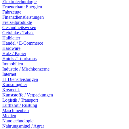
Elektrotechnologie
Erneuerbare Energien
Fahrzeuge
Finanzdienstleistungen
Freizeitprodukte
Gesundheitswesen
Getränke / Tabak
Halbleiter
Handel / E-Commerce
Hardware
Holz / Papier
Hotels / Tourismus
Immobilien
Industrie / Mischkonzerne
Internet
IT-Dienstleistungen
Konsumgüter
Kosmetik
Kunststoffe / Verpackungen
Logistik / Transport
Luftfahrt / Rüstung
Maschinenbau
Medien
Nanotechnologie
Nahrungsmittel / Agrar